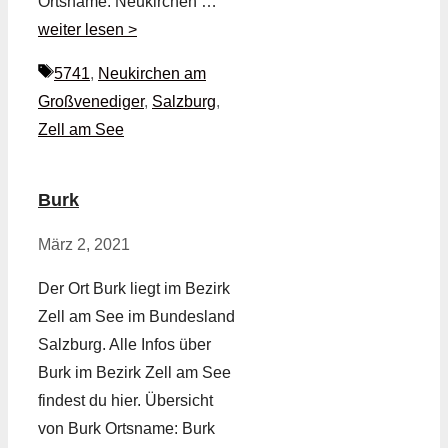
Ortsname: Neukirchen …
weiter lesen >
Schlagwörter
5741
,
Neukirchen am
Großvenediger
,
Salzburg
,
Zell am See
Burk
März 2, 2021
Der Ort Burk liegt im Bezirk
Zell am See im Bundesland
Salzburg. Alle Infos über
Burk im Bezirk Zell am See
findest du hier. Übersicht
von Burk Ortsname: Burk