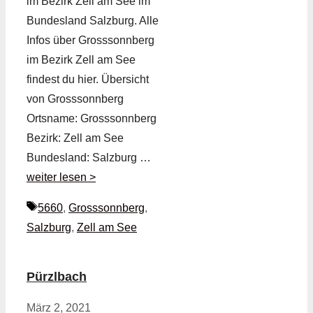
im Bezirk Zell am See im
Bundesland Salzburg. Alle
Infos über Grosssonnberg
im Bezirk Zell am See
findest du hier. Übersicht
von Grosssonnberg
Ortsname: Grosssonnberg
Bezirk: Zell am See
Bundesland: Salzburg …
weiter lesen >
Schlagwörter
5660
,
Grosssonnberg
,
Salzburg
,
Zell am See
Pürzlbach
März 2, 2021