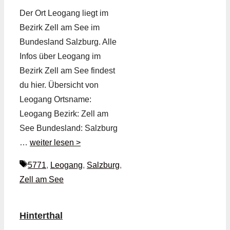
Der Ort Leogang liegt im
Bezirk Zell am See im
Bundesland Salzburg. Alle
Infos über Leogang im
Bezirk Zell am See findest
du hier. Übersicht von
Leogang Ortsname:
Leogang Bezirk: Zell am
See Bundesland: Salzburg
…
weiter lesen >
Schlagwörter
5771
,
Leogang
,
Salzburg
,
Zell am See
Hinterthal