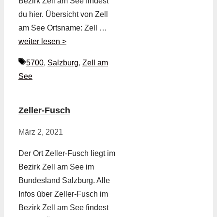
Bezirk Zell am See findest
du hier. Übersicht von Zell
am See Ortsname: Zell …
weiter lesen >
Schlagwörter
5700
,
Salzburg
,
Zell am
See
Zeller-Fusch
März 2, 2021
Der Ort Zeller-Fusch liegt im
Bezirk Zell am See im
Bundesland Salzburg. Alle
Infos über Zeller-Fusch im
Bezirk Zell am See findest