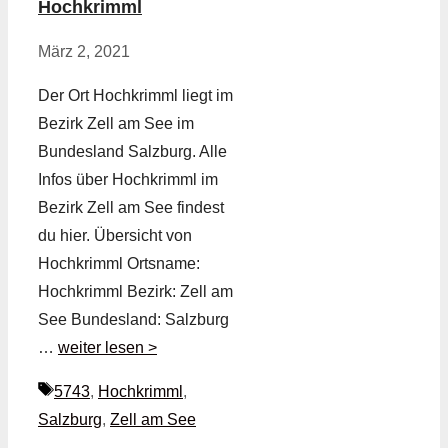
Hochkrimml
März 2, 2021
Der Ort Hochkrimml liegt im
Bezirk Zell am See im
Bundesland Salzburg. Alle
Infos über Hochkrimml im
Bezirk Zell am See findest
du hier. Übersicht von
Hochkrimml Ortsname:
Hochkrimml Bezirk: Zell am
See Bundesland: Salzburg
…
weiter lesen >
Schlagwörter
5743
,
Hochkrimml
,
Salzburg
,
Zell am See