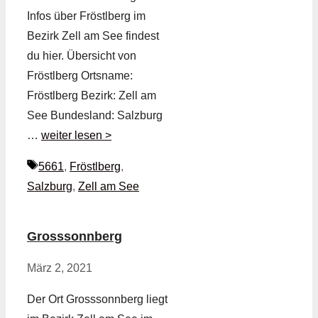
Infos über Fröstlberg im
Bezirk Zell am See findest
du hier. Übersicht von
Fröstlberg Ortsname:
Fröstlberg Bezirk: Zell am
See Bundesland: Salzburg
…
weiter lesen >
Schlagwörter
5661
,
Fröstlberg
,
Salzburg
,
Zell am See
Grosssonnberg
März 2, 2021
Der Ort Grosssonnberg liegt