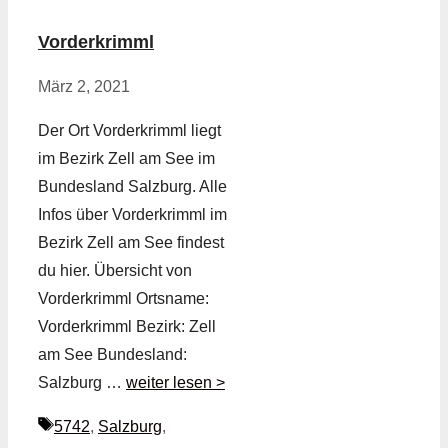
Vorderkrimml
März 2, 2021
Der Ort Vorderkrimml liegt
im Bezirk Zell am See im
Bundesland Salzburg. Alle
Infos über Vorderkrimml im
Bezirk Zell am See findest
du hier. Übersicht von
Vorderkrimml Ortsname:
Vorderkrimml Bezirk: Zell
am See Bundesland:
Salzburg …
weiter lesen >
Schlagwörter
5742
,
Salzburg
,