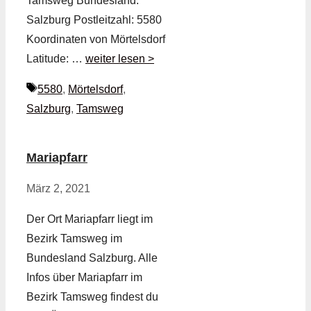
Tamsweg Bundesland:
Salzburg Postleitzahl: 5580
Koordinaten von Mörtelsdorf
Latitude: …
weiter lesen >
Schlagwörter
5580
,
Mörtelsdorf
,
Salzburg
,
Tamsweg
Mariapfarr
März 2, 2021
Der Ort Mariapfarr liegt im
Bezirk Tamsweg im
Bundesland Salzburg. Alle
Infos über Mariapfarr im
Bezirk Tamsweg findest du