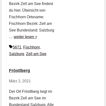
Bezirk Zell am See findest
du hier. Übersicht von
Fischhorn Ortsname:
Fischhorn Bezirk: Zell am
See Bundesland: Salzburg
…
weiter lesen >
Schlagwörter
5671
,
Fischhorn
,
Salzburg
,
Zell am See
Fröstlberg
März 2, 2021
Der Ort Fröstlberg liegt im
Bezirk Zell am See im
Bundesland Salzburg. Alle