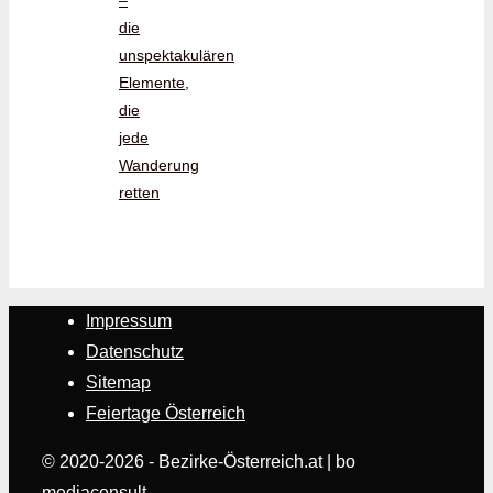
–
die
unspektakulären
Elemente,
die
jede
Wanderung
retten
Impressum
Datenschutz
Sitemap
Feiertage Österreich
© 2020-2026 - Bezirke-Österreich.at | bo
mediaconsult