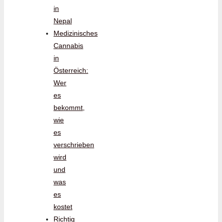
in
Nepal
Medizinisches
Cannabis
in
Österreich:
Wer
es
bekommt,
wie
es
verschrieben
wird
und
was
es
kostet
Richtig