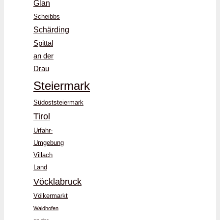
Glan
Scheibbs
Schärding
Spittal
an der
Drau
Steiermark
Südoststeiermark
Tirol
Urfahr-
Umgebung
Villach
Land
Vöcklabruck
Völkermarkt
Waidhofen