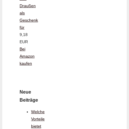
Draußen
als
Geschenk
für
9,18
EUR
Bei
Amazon
kaufen
Neue
Beiträge
Welche
Vorteile
bietet