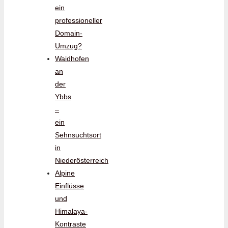
ein
professioneller
Domain-
Umzug?
Waidhofen
an
der
Ybbs
–
ein
Sehnsuchtsort
in
Niederösterreich
Alpine
Einflüsse
und
Himalaya-
Kontraste