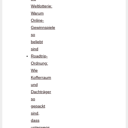
Weltlotterie:
Warum
Online-
Gewinnspiele
so
beliebt
sind
Roadtrip-
Ordnung:
Wie
Kofferraum
und
Dachträger
so
gepackt
sind,
dass
unterwegs