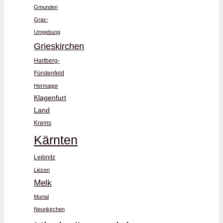
Gmunden
Graz-
Umgebung
Grieskirchen
Hartberg-
Fürstenfeld
Hermagor
Klagenfurt
Land
Krems
Kärnten
Leibnitz
Liezen
Melk
Murtal
Neunkirchen