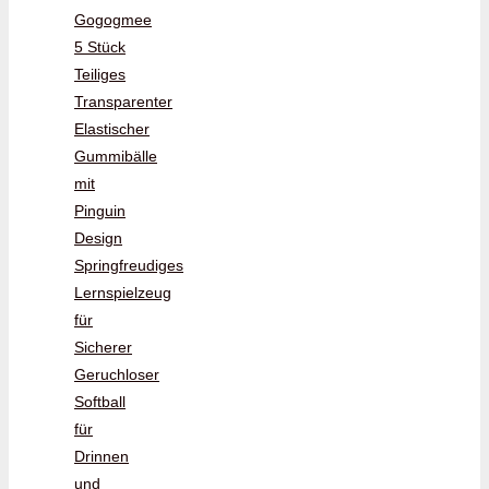
Gogogmee
5 Stück
Teiliges
Transparenter
Elastischer
Gummibälle
mit
Pinguin
Design
Springfreudiges
Lernspielzeug
für
Sicherer
Geruchloser
Softball
für
Drinnen
und