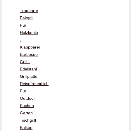
Tragbarer
Faltgrill
Für
Holzkohle
-
Klappbarer
Barbecue
Grill -
Edelstahl
Grillplatte
Reisefreundlich
Für
Outdoor
Kochen
Garten
Tischgrill
Balkon