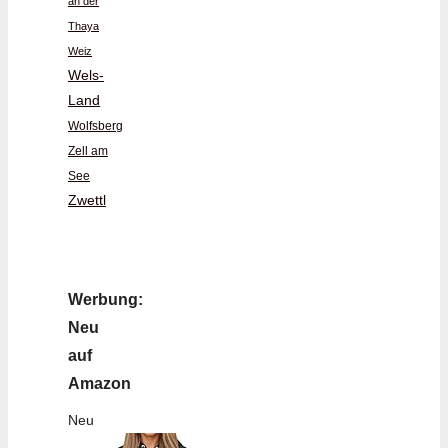
an der
Thaya
Weiz
Wels-
Land
Wolfsberg
Zell am
See
Zwettl
Werbung:
Neu
auf
Amazon
Neu