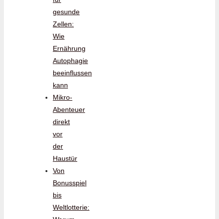
gesunde
Zellen:
Wie
Ernährung
Autophagie
beeinflussen
kann
Mikro-
Abenteuer
direkt
vor
der
Haustür
Von
Bonusspiel
bis
Weltlotterie: