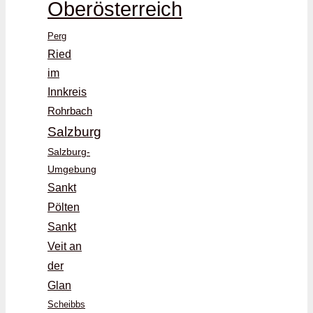
Oberösterreich
Perg
Ried
im
Innkreis
Rohrbach
Salzburg
Salzburg-
Umgebung
Sankt
Pölten
Sankt
Veit an
der
Glan
Scheibbs