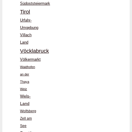
Südoststeiermark
Tirol
Urfahr-
Umgebung
Villach
Land
Vöcklabruck
Völkermarkt
Waidhofen
an der
Thaya
Weiz
Wels-
Land
Wolfsberg
Zell am
See