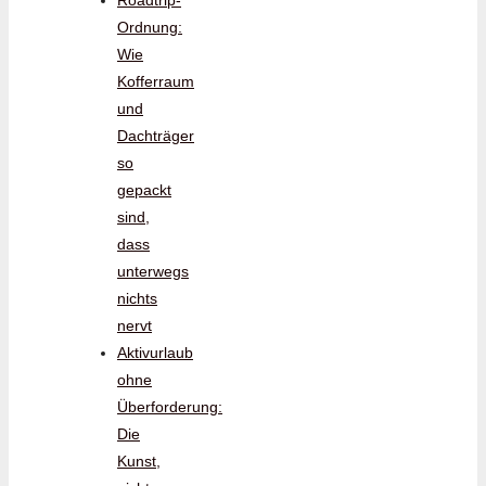
Ordnung:
Wie
Kofferraum
und
Dachträger
so
gepackt
sind,
dass
unterwegs
nichts
nervt
Aktivurlaub
ohne
Überforderung:
Die
Kunst,