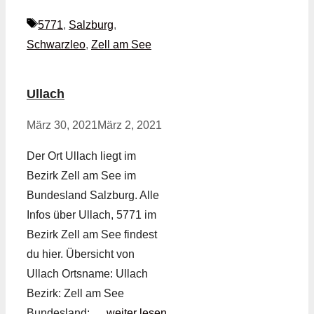
Schlagwörter
5771
,
Salzburg
,
Schwarzleo
,
Zell am See
Ullach
März 30, 2021
März 2, 2021
Der Ort Ullach liegt im
Bezirk Zell am See im
Bundesland Salzburg. Alle
Infos über Ullach, 5771 im
Bezirk Zell am See findest
du hier. Übersicht von
Ullach Ortsname: Ullach
Bezirk: Zell am See
Bundesland: …
weiter lesen