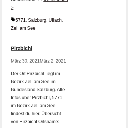
>
Schlagwörter
5771
,
Salzburg
,
Ullach
,
Zell am See
Pirzbichl
März 30, 2021
März 2, 2021
Der Ort Pirzbichl liegt im
Bezirk Zell am See im
Bundesland Salzburg. Alle
Infos über Pirzbichl, 5771
im Bezirk Zell am See
findest du hier. Übersicht
von Pirzbichl Ortsname: