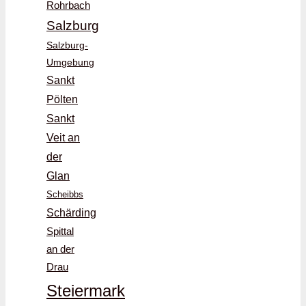
Rohrbach
Salzburg
Salzburg-
Umgebung
Sankt
Pölten
Sankt
Veit an
der
Glan
Scheibbs
Schärding
Spittal
an der
Drau
Steiermark