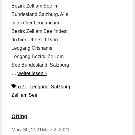
Bezirk Zell am See im
Bundesland Salzburg. Alle
Infos über Leogang im
Bezirk Zell am See findest
du hier. Übersicht von
Leogang Ortsname:
Leogang Bezirk: Zell am
See Bundesland: Salzburg
…
weiter lesen >
Schlagwörter
5771
,
Leogang
,
Salzburg
,
Zell am See
Otting
März 30, 2021
März 2, 2021