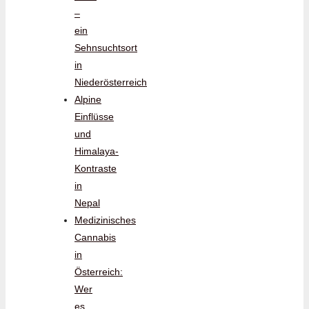
–
ein
Sehnsuchtsort
in
Niederösterreich
Alpine
Einflüsse
und
Himalaya-
Kontraste
in
Nepal
Medizinisches
Cannabis
in
Österreich:
Wer
es