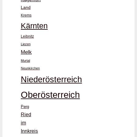
Land
Krems
Kärnten
Leibnitz
Liezen
Melk
Murtal
Neunkirchen
Niederösterreich
Oberösterreich
Perg
Ried
im
Innkreis