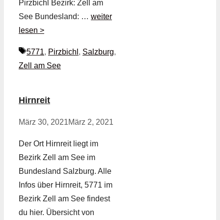
Pirzbichl Bezirk: Zell am
See Bundesland: …
weiter
lesen >
Schlagwörter
5771
,
Pirzbichl
,
Salzburg
,
Zell am See
Hirnreit
März 30, 2021
März 2, 2021
Der Ort Hirnreit liegt im
Bezirk Zell am See im
Bundesland Salzburg. Alle
Infos über Hirnreit, 5771 im
Bezirk Zell am See findest
du hier. Übersicht von