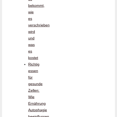
bekommt,
wie
es
verschrieben
wird
und
was
es
kostet
Richtig
essen
für
gesunde
Zellen:
Wie
Ernährung
Autophagie
beeinflussen