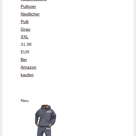
Pullover
Niedlicher
Pulli
Grau
XXL
31,98
EUR
Bei
Amazon
kaufen
Neu