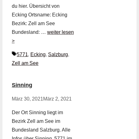
du hier. Übersicht von
Ecking Ortsname: Ecking
Bezirk: Zell am See
Bundesland: …
weiter lesen
>
Schlagwörter
5771
,
Ecking
,
Salzburg
,
Zell am See
Sinning
März 30, 2021
März 2, 2021
Der Ort Sinning liegt im
Bezirk Zell am See im
Bundesland Salzburg. Alle
Infos über Sinning, 5771 im