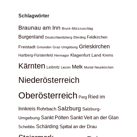
Schlagwörter
Braunau am Inn
Bruck-Mürzzuschlag
Burgenland
Feldkirchen
Deutschlandsberg
Eferding
Grieskirchen
Freistadt
Gmunden
Graz-Umgebung
Klagenfurt Land
Hartberg-Fürstenfeld
Krems
Hermagor
Kärnten
Melk
Leibnitz
Liezen
Murtal
Neunkirchen
Niederösterreich
Oberösterreich
Ried im
Perg
Salzburg
Innkreis
Rohrbach
Salzburg-
Sankt Pölten
Sankt Veit an der Glan
Umgebung
Schärding
Spittal an der Drau
Scheibbs