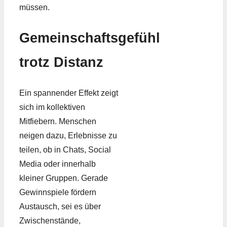
müssen.
Gemeinschaftsgefühl
trotz Distanz
Ein spannender Effekt zeigt
sich im kollektiven
Mitfiebern. Menschen
neigen dazu, Erlebnisse zu
teilen, ob in Chats, Social
Media oder innerhalb
kleiner Gruppen. Gerade
Gewinnspiele fördern
Austausch, sei es über
Zwischenstände,