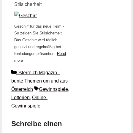
Stilsicherheit
Geschirr für das neue Heim -
So zeigen Sie Stilsicherheit
Das Geschirr wird täglich
genutzt und regelmäßig bei
Einladungen präsentiert.
Read
more
Kategorien
Österreich Magazin -
bunte Themen um und aus
Schlagwörter
Österreich
Gewinnspiele
,
Lotterien
,
Online-
Gewinnspiele
Schreibe einen