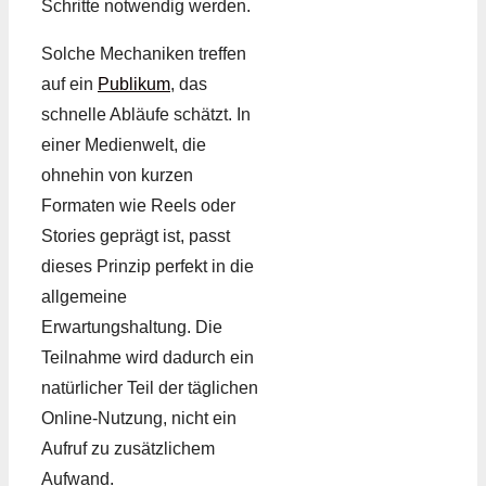
Schritte notwendig werden.
Solche Mechaniken treffen
auf ein
Publikum
, das
schnelle Abläufe schätzt. In
einer Medienwelt, die
ohnehin von kurzen
Formaten wie Reels oder
Stories geprägt ist, passt
dieses Prinzip perfekt in die
allgemeine
Erwartungshaltung. Die
Teilnahme wird dadurch ein
natürlicher Teil der täglichen
Online-Nutzung, nicht ein
Aufruf zu zusätzlichem
Aufwand.