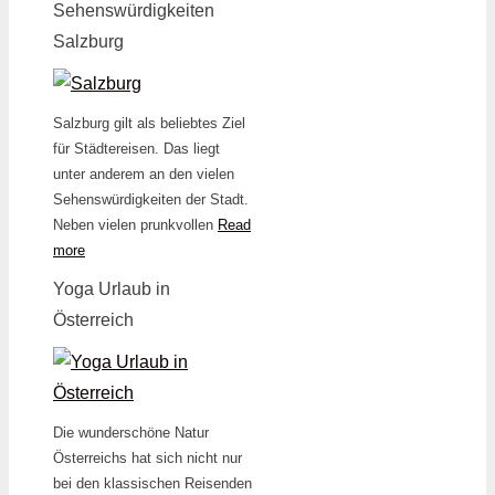
Sehenswürdigkeiten
Salzburg
Salzburg gilt als beliebtes Ziel
für Städtereisen. Das liegt
unter anderem an den vielen
Sehenswürdigkeiten der Stadt.
Neben vielen prunkvollen
Read
more
Yoga Urlaub in
Österreich
Die wunderschöne Natur
Österreichs hat sich nicht nur
bei den klassischen Reisenden