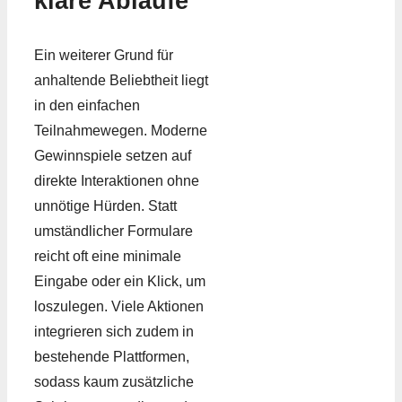
klare Abläufe
Ein weiterer Grund für
anhaltende Beliebtheit liegt
in den einfachen
Teilnahmewegen. Moderne
Gewinnspiele setzen auf
direkte Interaktionen ohne
unnötige Hürden. Statt
umständlicher Formulare
reicht oft eine minimale
Eingabe oder ein Klick, um
loszulegen. Viele Aktionen
integrieren sich zudem in
bestehende Plattformen,
sodass kaum zusätzliche