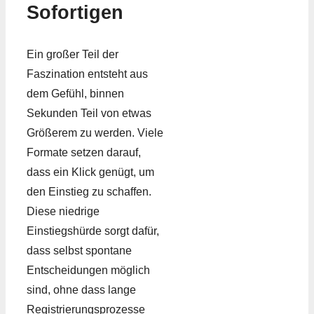
Sofortigen
Ein großer Teil der
Faszination entsteht aus
dem Gefühl, binnen
Sekunden Teil von etwas
Größerem zu werden. Viele
Formate setzen darauf,
dass ein Klick genügt, um
den Einstieg zu schaffen.
Diese niedrige
Einstiegshürde sorgt dafür,
dass selbst spontane
Entscheidungen möglich
sind, ohne dass lange
Registrierungsprozesse