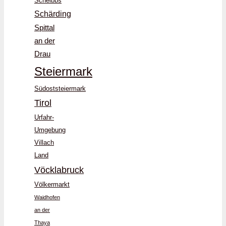
Scheibbs
Schärding
Spittal
an der
Drau
Steiermark
Südoststeiermark
Tirol
Urfahr-
Umgebung
Villach
Land
Vöcklabruck
Völkermarkt
Waidhofen
an der
Thaya