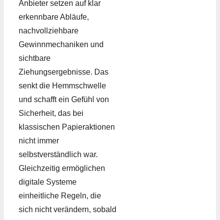
Anbieter setzen auf klar
erkennbare Abläufe,
nachvollziehbare
Gewinnmechaniken und
sichtbare
Ziehungsergebnisse. Das
senkt die Hemmschwelle
und schafft ein Gefühl von
Sicherheit, das bei
klassischen Papieraktionen
nicht immer
selbstverständlich war.
Gleichzeitig ermöglichen
digitale Systeme
einheitliche Regeln, die
sich nicht verändern, sobald