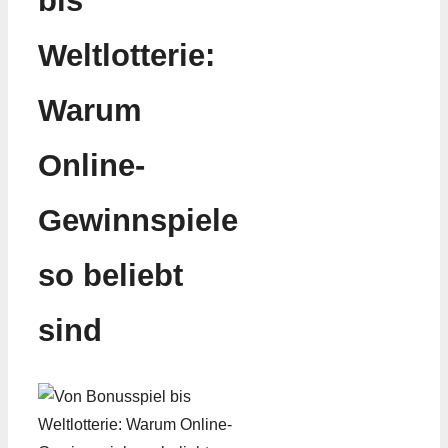
bis
Weltlotterie:
Warum
Online-
Gewinnspiele
so beliebt
sind