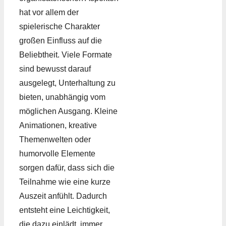
hat vor allem der
spielerische Charakter
großen Einfluss auf die
Beliebtheit. Viele Formate
sind bewusst darauf
ausgelegt, Unterhaltung zu
bieten, unabhängig vom
möglichen Ausgang. Kleine
Animationen, kreative
Themenwelten oder
humorvolle Elemente
sorgen dafür, dass sich die
Teilnahme wie eine kurze
Auszeit anfühlt. Dadurch
entsteht eine Leichtigkeit,
die dazu einlädt, immer