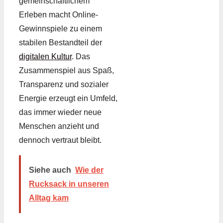
gemeinschaftlichem
Erleben macht Online-
Gewinnspiele zu einem
stabilen Bestandteil der
digitalen Kultur
. Das
Zusammenspiel aus Spaß,
Transparenz und sozialer
Energie erzeugt ein Umfeld,
das immer wieder neue
Menschen anzieht und
dennoch vertraut bleibt.
Siehe auch
Wie der
Rucksack in unseren
Alltag kam