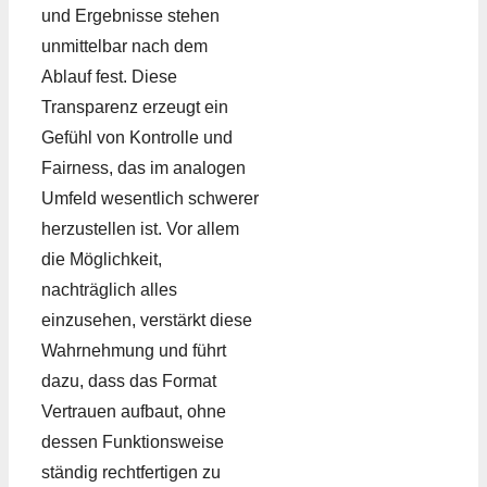
und Ergebnisse stehen
unmittelbar nach dem
Ablauf fest. Diese
Transparenz erzeugt ein
Gefühl von Kontrolle und
Fairness, das im analogen
Umfeld wesentlich schwerer
herzustellen ist. Vor allem
die Möglichkeit,
nachträglich alles
einzusehen, verstärkt diese
Wahrnehmung und führt
dazu, dass das Format
Vertrauen aufbaut, ohne
dessen Funktionsweise
ständig rechtfertigen zu