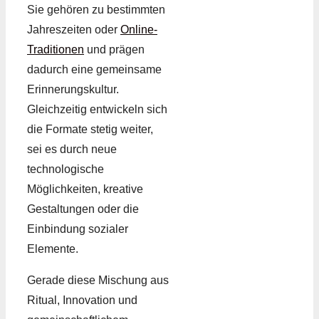
Sie gehören zu bestimmten
Jahreszeiten oder
Online-
Traditionen
und prägen
dadurch eine gemeinsame
Erinnerungskultur.
Gleichzeitig entwickeln sich
die Formate stetig weiter,
sei es durch neue
technologische
Möglichkeiten, kreative
Gestaltungen oder die
Einbindung sozialer
Elemente.
Gerade diese Mischung aus
Ritual, Innovation und