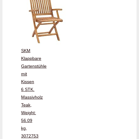
SKM
Klappbare
Gartenstühle
mit
Kissen
6 STK.
Massivholz
Teak,
Weight:
56.09
kg,
3072753