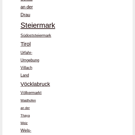
an der
Drau
Steiermark
Südoststeiermark
Tirol
Urfahr-
Umgebung
Villach
Land
Vöcklabruck
Völkermarkt
Waidhofen
an der
Thaya
Weiz
Wels-