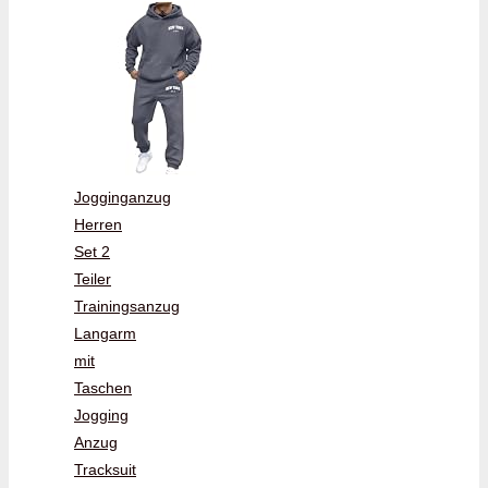
Jogginganzug
Herren
Set 2
Teiler
Trainingsanzug
Langarm
mit
Taschen
Jogging
Anzug
Tracksuit