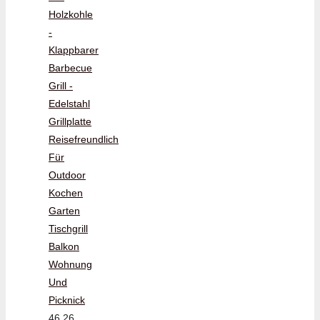
Holzkohle
-
Klappbarer
Barbecue
Grill -
Edelstahl
Grillplatte
Reisefreundlich
Für
Outdoor
Kochen
Garten
Tischgrill
Balkon
Wohnung
Und
Picknick
46,26