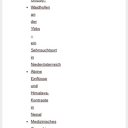
Waidhofen
an
der
Ybbs
–
ein
Sehnsuchtsort
in
Niederösterreich
Alpine
Einflüsse
und
Himalaya-
Kontraste
in
Nepal
Medizinisches