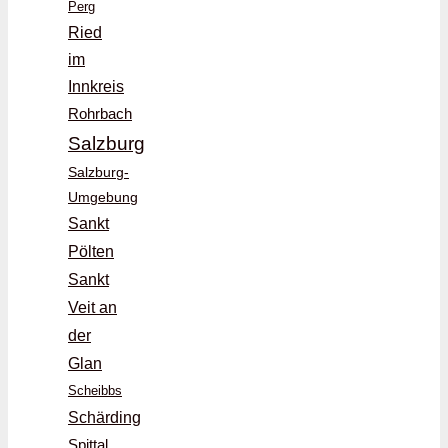
Perg
Ried
im
Innkreis
Rohrbach
Salzburg
Salzburg-
Umgebung
Sankt
Pölten
Sankt
Veit an
der
Glan
Scheibbs
Schärding
Spittal