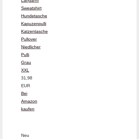
Langarm
Sweatshirt
Hundetasche
Kapuzenpulli
Katzentasche
Pullover
Niedlicher
Pulli
Grau
XXL
31,98
EUR
Bei
Amazon
kaufen
Neu