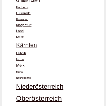
Grieskirchen
Hartberg-
Fürstenfeld
Hermagor
Klagenfurt
Land
Krems
Kärnten
Leibnitz
Liezen
Melk
Murtal
Neunkirchen
Niederösterreich
Oberösterreich