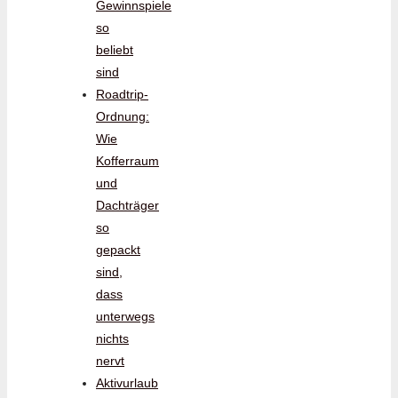
Gewinnspiele
so
beliebt
sind
Roadtrip-
Ordnung:
Wie
Kofferraum
und
Dachträger
so
gepackt
sind,
dass
unterwegs
nichts
nervt
Aktivurlaub