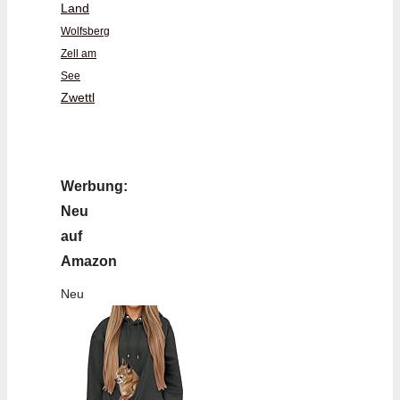
Land
Wolfsberg
Zell am
See
Zwettl
Werbung:
Neu
auf
Amazon
Neu