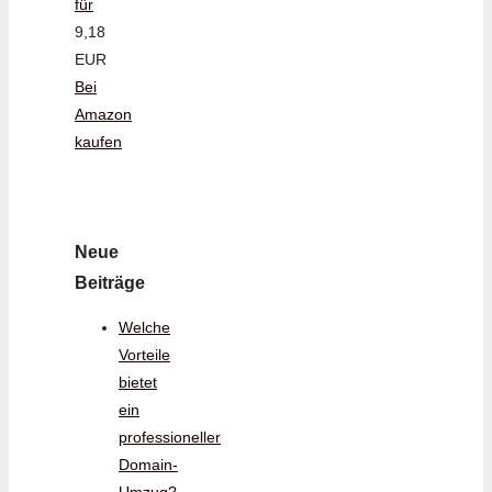
für
9,18
EUR
Bei
Amazon
kaufen
Neue
Beiträge
Welche
Vorteile
bietet
ein
professioneller
Domain-
Umzug?