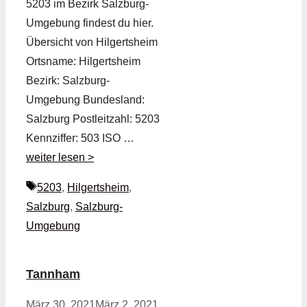
5203 im Bezirk Salzburg-
Umgebung findest du hier.
Übersicht von Hilgertsheim
Ortsname: Hilgertsheim
Bezirk: Salzburg-
Umgebung Bundesland:
Salzburg Postleitzahl: 5203
Kennziffer: 503 ISO …
weiter lesen >
Schlagwörter
5203
,
Hilgertsheim
,
Salzburg
,
Salzburg-
Umgebung
Tannham
März 30, 2021
März 2, 2021