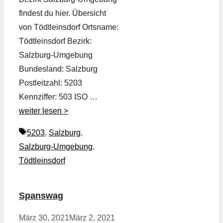
findest du hier. Übersicht
von Tödtleinsdorf Ortsname:
Tödtleinsdorf Bezirk:
Salzburg-Umgebung
Bundesland: Salzburg
Postleitzahl: 5203
Kennziffer: 503 ISO …
weiter lesen >
Schlagwörter
5203
,
Salzburg
,
Salzburg-Umgebung
,
Tödtleinsdorf
Spanswag
März 30, 2021
März 2, 2021