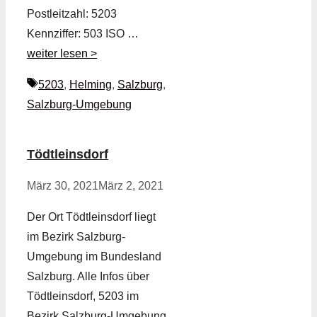
Postleitzahl: 5203
Kennziffer: 503 ISO …
weiter lesen >
Schlagwörter
5203
,
Helming
,
Salzburg
,
Salzburg-Umgebung
Tödtleinsdorf
März 30, 2021
März 2, 2021
Der Ort Tödtleinsdorf liegt
im Bezirk Salzburg-
Umgebung im Bundesland
Salzburg. Alle Infos über
Tödtleinsdorf, 5203 im
Bezirk Salzburg-Umgebung