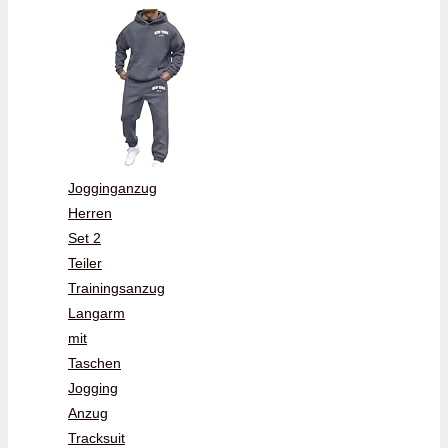
Jogginganzug
Herren
Set 2
Teiler
Trainingsanzug
Langarm
mit
Taschen
Jogging
Anzug
Tracksuit