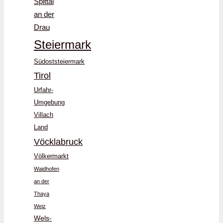
Spittal
an der
Drau
Steiermark
Südoststeiermark
Tirol
Urfahr-
Umgebung
Villach
Land
Vöcklabruck
Völkermarkt
Waidhofen
an der
Thaya
Weiz
Wels-