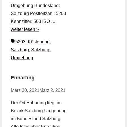
Umgebung Bundesland:
Salzburg Postleitzahl: 5203
Kennziffer: 503 ISO …
weiter lesen >
Schlagwörter
5203
,
Köstendorf
,
Salzburg
,
Salzburg-
Umgebung
Enharting
März 30, 2021
März 2, 2021
Der Ort Enharting liegt im
Bezirk Salzburg-Umgebung
im Bundesland Salzburg.
Alle Infos über Enharting,