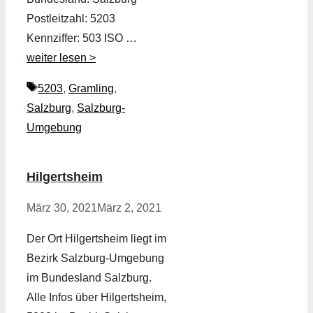
Postleitzahl: 5203
Kennziffer: 503 ISO …
weiter lesen >
Schlagwörter
5203
,
Gramling
,
Salzburg
,
Salzburg-
Umgebung
Hilgertsheim
März 30, 2021
März 2, 2021
Der Ort Hilgertsheim liegt im
Bezirk Salzburg-Umgebung
im Bundesland Salzburg.
Alle Infos über Hilgertsheim,