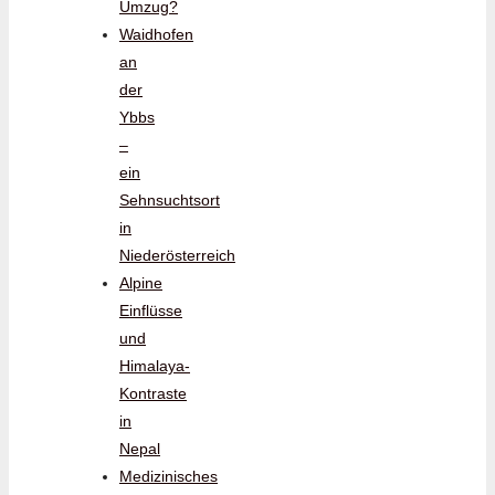
Umzug?
Waidhofen
an
der
Ybbs
–
ein
Sehnsuchtsort
in
Niederösterreich
Alpine
Einflüsse
und
Himalaya-
Kontraste
in
Nepal
Medizinisches