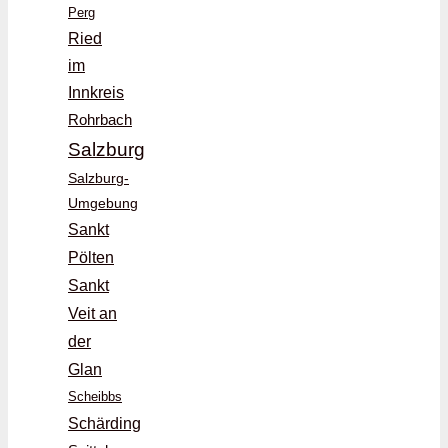
Perg
Ried
im
Innkreis
Rohrbach
Salzburg
Salzburg-
Umgebung
Sankt
Pölten
Sankt
Veit an
der
Glan
Scheibbs
Schärding