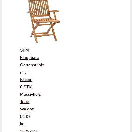
SKM
Klappbare
Gartenstühle
mit
Kissen
6 STK.
Massivholz
Teak,
Weight:
56.09
kg,
3072753