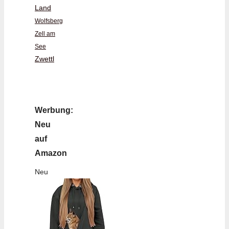
Land
Wolfsberg
Zell am
See
Zwettl
Werbung:
Neu
auf
Amazon
Neu