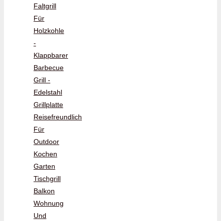
Faltgrill
Für
Holzkohle
-
Klappbarer
Barbecue
Grill -
Edelstahl
Grillplatte
Reisefreundlich
Für
Outdoor
Kochen
Garten
Tischgrill
Balkon
Wohnung
Und