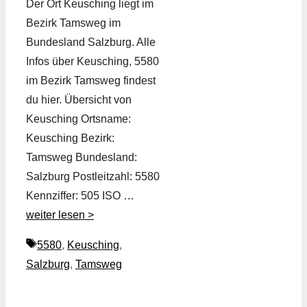
Der Ort Keusching liegt im
Bezirk Tamsweg im
Bundesland Salzburg. Alle
Infos über Keusching, 5580
im Bezirk Tamsweg findest
du hier. Übersicht von
Keusching Ortsname:
Keusching Bezirk:
Tamsweg Bundesland:
Salzburg Postleitzahl: 5580
Kennziffer: 505 ISO …
weiter lesen >
Schlagwörter
5580
,
Keusching
,
Salzburg
,
Tamsweg