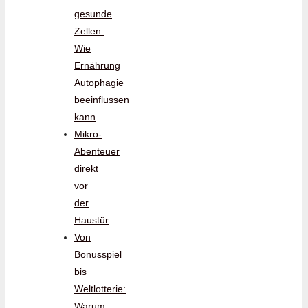
gesunde
Zellen:
Wie
Ernährung
Autophagie
beeinflussen
kann
Mikro-
Abenteuer
direkt
vor
der
Haustür
Von
Bonusspiel
bis
Weltlotterie:
Warum