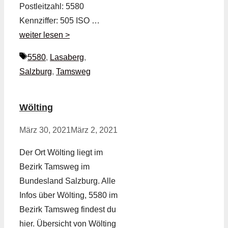
Postleitzahl: 5580
Kennziffer: 505 ISO …
weiter lesen >
Schlagwörter
5580
,
Lasaberg
,
Salzburg
,
Tamsweg
Wölting
März 30, 2021
März 2, 2021
Der Ort Wölting liegt im
Bezirk Tamsweg im
Bundesland Salzburg. Alle
Infos über Wölting, 5580 im
Bezirk Tamsweg findest du
hier. Übersicht von Wölting