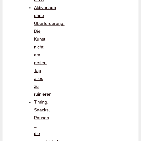
Aktivurlaub
ohne
Überforderung:
Die
Kunst,
nicht
am
ersten
Tag
alles
zu
ruinieren
Timing,
Snacks,
Pausen
–
die