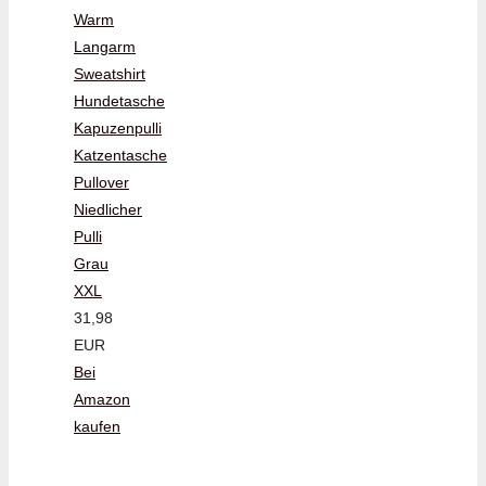
Warm
Langarm
Sweatshirt
Hundetasche
Kapuzenpulli
Katzentasche
Pullover
Niedlicher
Pulli
Grau
XXL
31,98
EUR
Bei
Amazon
kaufen