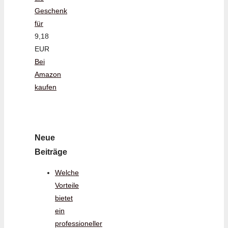
Geschenk
für
9,18
EUR
Bei
Amazon
kaufen
Neue
Beiträge
Welche
Vorteile
bietet
ein
professioneller