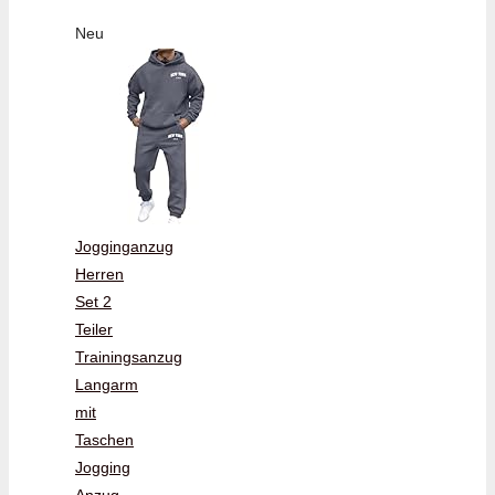
Neu
Jogginganzug
Herren
Set 2
Teiler
Trainingsanzug
Langarm
mit
Taschen
Jogging
Anzug