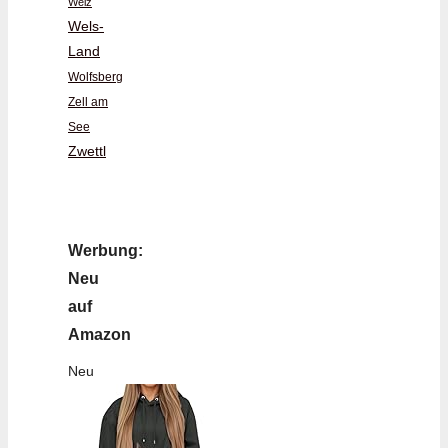
Weiz
Wels-
Land
Wolfsberg
Zell am
See
Zwettl
Werbung:
Neu
auf
Amazon
Neu