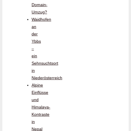
Domain-
Umzug?
Waidhofen
an
der
Ybbs
–
ein
Sehnsuchtsort
in
Niederösterreich
Alpine
Einflüsse
und
Himalaya-
Kontraste
in
Nepal