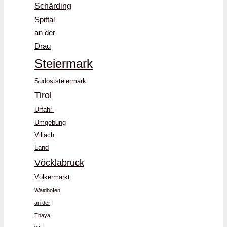
Schärding
Spittal
an der
Drau
Steiermark
Südoststeiermark
Tirol
Urfahr-
Umgebung
Villach
Land
Vöcklabruck
Völkermarkt
Waidhofen
an der
Thaya