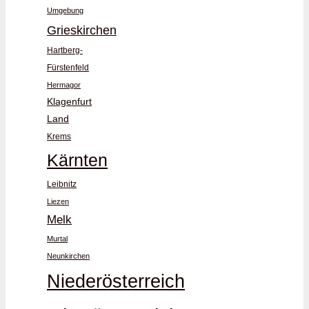
Umgebung
Grieskirchen
Hartberg-
Fürstenfeld
Hermagor
Klagenfurt
Land
Krems
Kärnten
Leibnitz
Liezen
Melk
Murtal
Neunkirchen
Niederösterreich