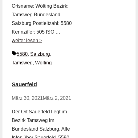
Ortsname: Wölting Bezirk:
Tamsweg Bundesland:
Salzburg Postleitzahl: 5580
Kennziffer: 505 ISO …
weiter lesen >
Schlagwörter
5580
,
Salzburg
,
Tamsweg
,
Wölting
Sauerfeld
März 30, 2021
März 2, 2021
Der Ort Sauerfeld liegt im
Bezirk Tamsweg im
Bundesland Salzburg. Alle
Infos über Sauerfeld, 5580