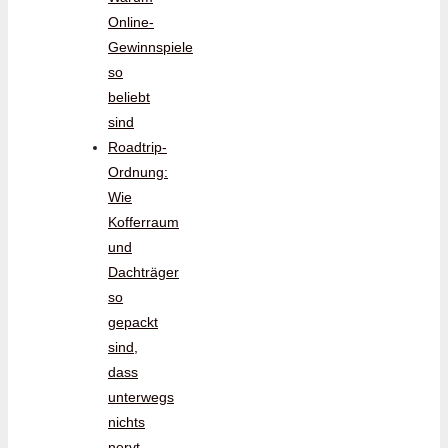
Online-
Gewinnspiele
so
beliebt
sind
Roadtrip-
Ordnung:
Wie
Kofferraum
und
Dachträger
so
gepackt
sind,
dass
unterwegs
nichts
nervt