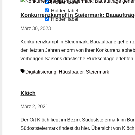
Hidden label
Hidden label
Konkurrenzkampf in Steiermark: Bauaufträg
Hidden label
März 30, 2023
Konkurrenzkampf in Steiermark: Bauaufträge gehen zu
den letzten Jahren enorm von ihrer Konkurrenz abh
vorherigen Saisons drastische Rückschläge erlebten
Schlagwörter
Digitalisierung
,
Häuslbauer
,
Steiermark
Klöch
März 2, 2021
Der Ort Klöch liegt im Bezirk Südoststeiermark im Bun
Südoststeiermark findest du hier. Übersicht von Klö