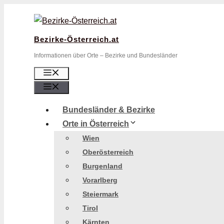
Zum
Inhalt
springen
Bezirke-Österreich.at
Informationen über Orte – Bezirke und Bundesländer
Menü
Menü
Bundesländer & Bezirke
Orte in Österreich
Wien
Oberösterreich
Burgenland
Vorarlberg
Steiermark
Tirol
Kärnten