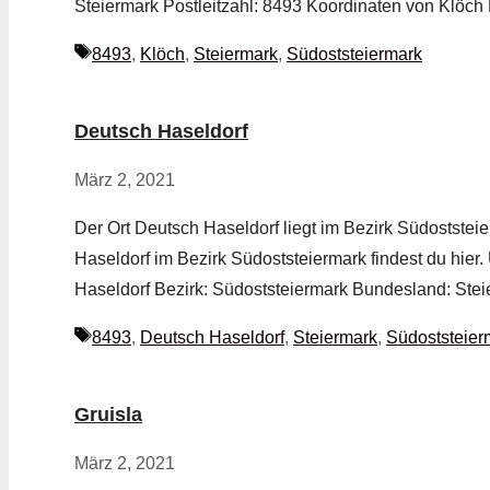
Steiermark Postleitzahl: 8493 Koordinaten von Klöch
Schlagwörter
8493
,
Klöch
,
Steiermark
,
Südoststeiermark
Deutsch Haseldorf
März 2, 2021
Der Ort Deutsch Haseldorf liegt im Bezirk Südoststei
Haseldorf im Bezirk Südoststeiermark findest du hier
Haseldorf Bezirk: Südoststeiermark Bundesland: Stei
Schlagwörter
8493
,
Deutsch Haseldorf
,
Steiermark
,
Südoststeier
Gruisla
März 2, 2021