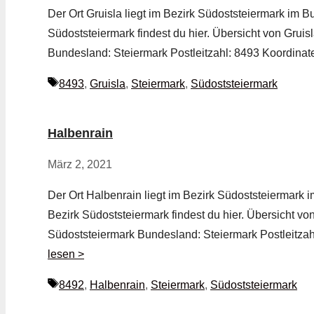
Der Ort Gruisla liegt im Bezirk Südoststeiermark im B
Südoststeiermark findest du hier. Übersicht von Gruis
Bundesland: Steiermark Postleitzahl: 8493 Koordinat
Schlagwörter
8493
,
Gruisla
,
Steiermark
,
Südoststeiermark
Halbenrain
März 2, 2021
Der Ort Halbenrain liegt im Bezirk Südoststeiermark 
Bezirk Südoststeiermark findest du hier. Übersicht v
Südoststeiermark Bundesland: Steiermark Postleitza
lesen >
Schlagwörter
8492
,
Halbenrain
,
Steiermark
,
Südoststeiermark