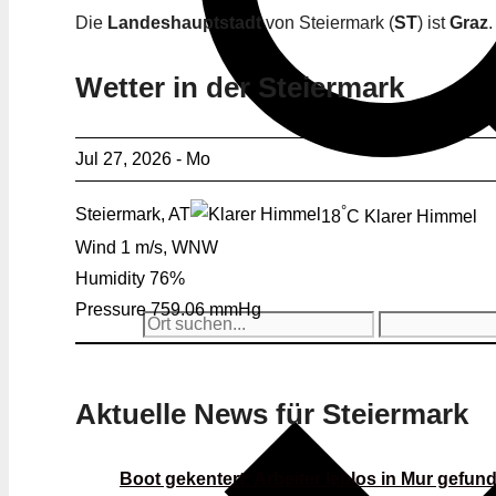
Die
Landeshauptstadt
von Steiermark (
ST
) ist
Graz
.
Wetter in der Steiermark
Jul 27, 2026 - Mo
°
Steiermark, AT
18
C
Klarer Himmel
Wind
1 m/s, WNW
Humidity
76%
Pressure
759.06 mmHg
Aktuelle News für Steiermark
Boot gekentert: Arbeiter leblos in Mur gefun