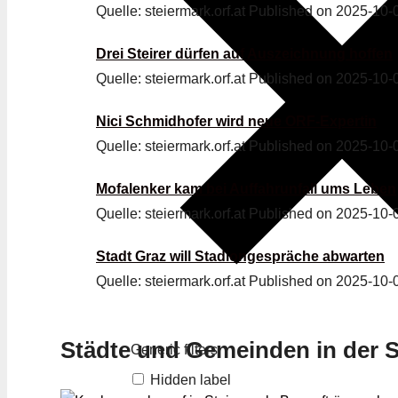
Quelle: steiermark.orf.at
Published on 2025-10-
Drei Steirer dürfen auf Auszeichnung hoffen
Quelle: steiermark.orf.at
Published on 2025-10-
Nici Schmidhofer wird neue ORF-Expertin
Quelle: steiermark.orf.at
Published on 2025-10-
Mofalenker kam bei Auffahrunfall ums Leben
Quelle: steiermark.orf.at
Published on 2025-10-
Stadt Graz will Stadiongespräche abwarten
Quelle: steiermark.orf.at
Published on 2025-10-
Städte und Gemeinden in der S
Generic filters
Hidden label