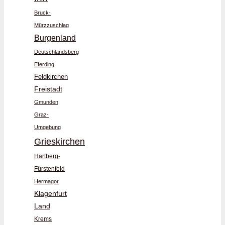
Bruck-
Mürzzuschlag
Burgenland
Deutschlandsberg
Eferding
Feldkirchen
Freistadt
Gmunden
Graz-
Umgebung
Grieskirchen
Hartberg-
Fürstenfeld
Hermagor
Klagenfurt
Land
Krems