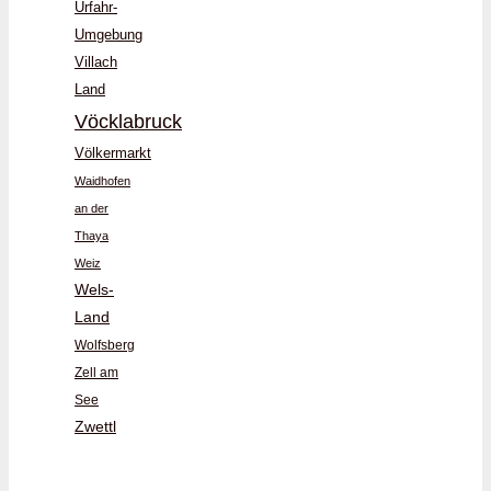
Urfahr-
Umgebung
Villach
Land
Vöcklabruck
Völkermarkt
Waidhofen
an der
Thaya
Weiz
Wels-
Land
Wolfsberg
Zell am
See
Zwettl