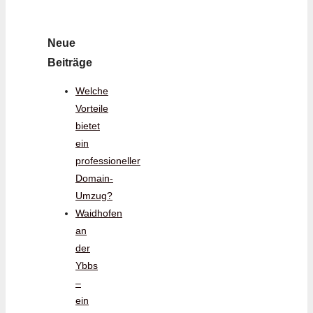
Neue
Beiträge
Welche
Vorteile
bietet
ein
professioneller
Domain-
Umzug?
Waidhofen
an
der
Ybbs
–
ein