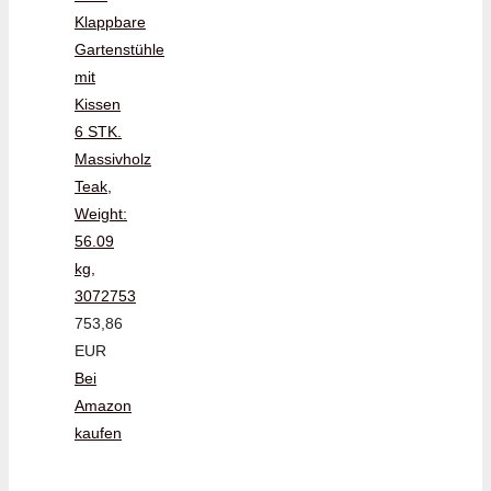
Klappbare
Gartenstühle
mit
Kissen
6 STK.
Massivholz
Teak,
Weight:
56.09
kg,
3072753
753,86
EUR
Bei
Amazon
kaufen