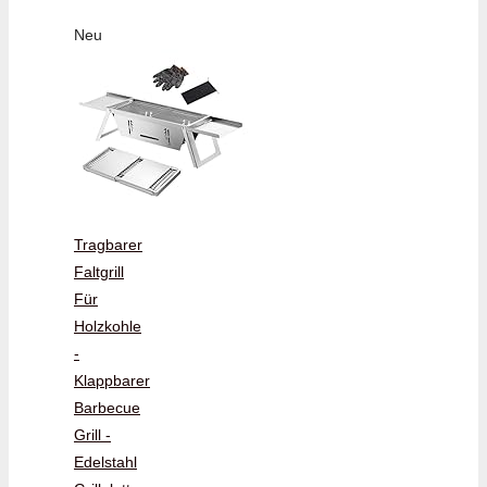
Neu
Tragbarer
Faltgrill
Für
Holzkohle
-
Klappbarer
Barbecue
Grill -
Edelstahl