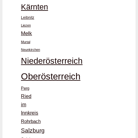
Kärnten
Leibnitz
Liezen
Melk
Murtal
Neunkirchen
Niederösterreich
Oberösterreich
Perg
Ried
im
Innkreis
Rohrbach
Salzburg