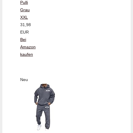
Pulli
Grau
XXL
31,98
EUR
Bei
Amazon
kaufen
Neu