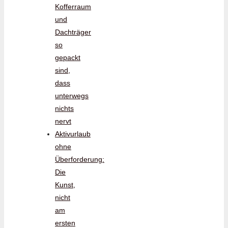
Kofferraum
und
Dachträger
so
gepackt
sind,
dass
unterwegs
nichts
nervt
Aktivurlaub
ohne
Überforderung:
Die
Kunst,
nicht
am
ersten