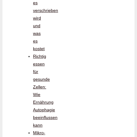
es
verschrieben
wird
und
was
es
kostet
Richtig
essen
für
gesunde
Zellen:
Wie
Ernährung
Autophagie
beeinflussen
kann
Mikro-