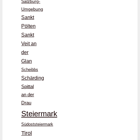
Salzburg-
Umgebung
Sankt
Pölten
Sankt
Veit an
der
Glan
Scheibbs
Schärding
Spittal
an der
Drau
Steiermark
Südoststeiermark
Tirol