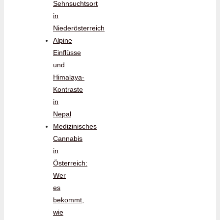
Sehnsuchtsort
in
Niederösterreich
Alpine
Einflüsse
und
Himalaya-
Kontraste
in
Nepal
Medizinisches
Cannabis
in
Österreich:
Wer
es
bekommt,
wie