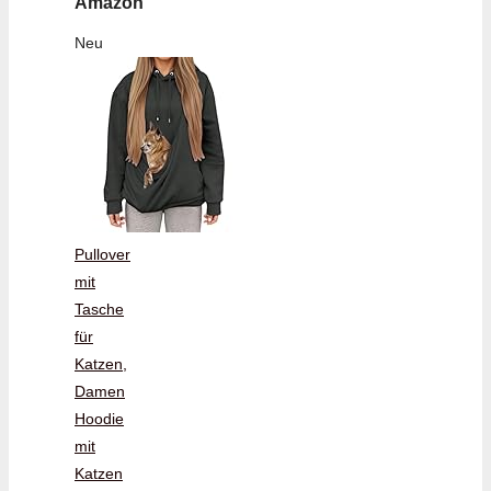
Amazon
Neu
Pullover
mit
Tasche
für
Katzen,
Damen
Hoodie
mit
Katzen