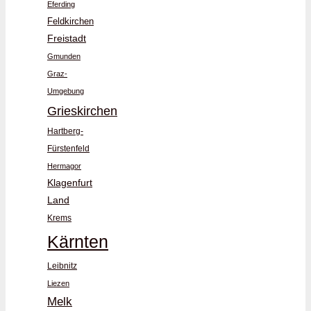
Eferding
Feldkirchen
Freistadt
Gmunden
Graz-
Umgebung
Grieskirchen
Hartberg-
Fürstenfeld
Hermagor
Klagenfurt
Land
Krems
Kärnten
Leibnitz
Liezen
Melk