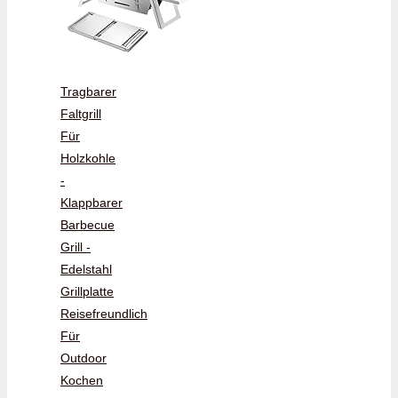
Tragbarer
Faltgrill
Für
Holzkohle
-
Klappbarer
Barbecue
Grill -
Edelstahl
Grillplatte
Reisefreundlich
Für
Outdoor
Kochen