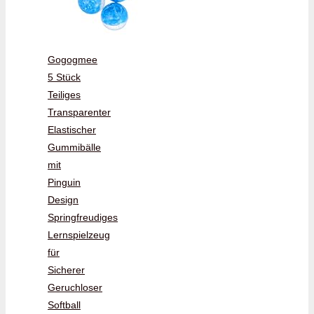
Gogogmee
5 Stück
Teiliges
Transparenter
Elastischer
Gummibälle
mit
Pinguin
Design
Springfreudiges
Lernspielzeug
für
Sicherer
Geruchloser
Softball