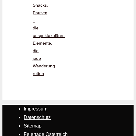
Snacks,
Pausen
–
die
unspektakulären
Elemente,
die
jede
Wanderung
retten
Impressum
Datenschutz
Sitemap
Feiertage Österreich