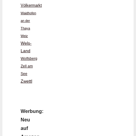
Völkermarkt
Waidhofen
an der
Thaya
Weiz
Wels-
Land
Wolfsberg
Zell am
See
Zwettl
Werbung:
Neu
auf