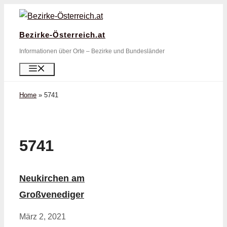
Zum
Inhalt
Bezirke-Österreich.at
springen
Informationen über Orte – Bezirke und Bundesländer
Menü
Home
»
5741
5741
Neukirchen am
Großvenediger
März 2, 2021