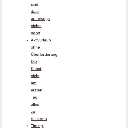
sind,
dass
unterwegs
nichts
nervt
Aktivurlaub
ohne
Überforderung:
Die
Kunst,
nicht
am
ersten
Tag
alles
zu
ruinieren
Timing,