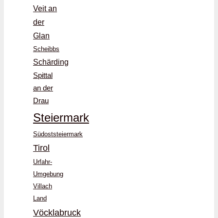
Veit an
der
Glan
Scheibbs
Schärding
Spittal
an der
Drau
Steiermark
Südoststeiermark
Tirol
Urfahr-
Umgebung
Villach
Land
Vöcklabruck