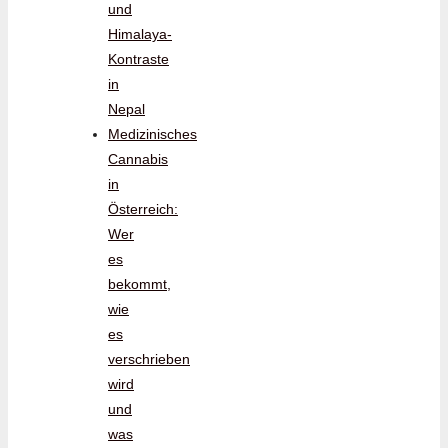
und
Himalaya-
Kontraste
in
Nepal
Medizinisches
Cannabis
in
Österreich:
Wer
es
bekommt,
wie
es
verschrieben
wird
und
was