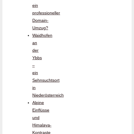
ein
professioneller
Domain-
Umzug?
Waidhofen
an
der
Ybbs
–
ein
Sehnsuchtsort
in
Niederösterreich
Alpine
Einflüsse
und
Himalaya-
Kontraste