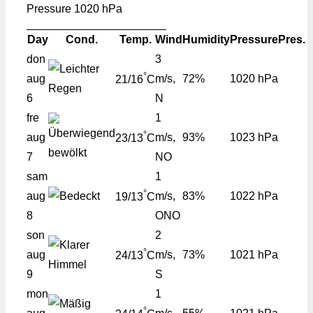
Pressure
1020 hPa
Day
Cond.
Temp.
Wind
Humidity
Pressure
Pres.
don
3
°
aug
m/s,
72%
1020 hPa
21/16
C
6
N
fre
1
°
aug
m/s,
93%
1023 hPa
23/13
C
7
NO
sam
1
°
aug
m/s,
83%
1022 hPa
19/13
C
8
ONO
son
2
°
aug
m/s,
73%
1021 hPa
24/13
C
9
S
mon
1
°