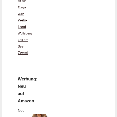
an der
Thaya
Weiz
Wels-
Land
Wolfsberg
Zell am
See
Zwettl
Werbung:
Neu
auf
Amazon
Neu