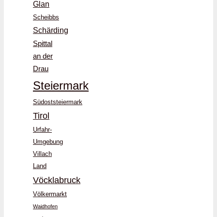
Glan
Scheibbs
Schärding
Spittal
an der
Drau
Steiermark
Südoststeiermark
Tirol
Urfahr-
Umgebung
Villach
Land
Vöcklabruck
Völkermarkt
Waidhofen