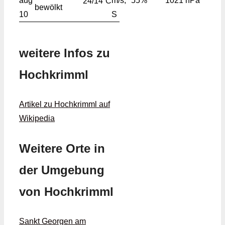
aug
m/s,
55%
1021 hPa
24/14
C
10
S
weitere Infos zu
Hochkrimml
Artikel zu Hochkrimml auf
Wikipedia
Weitere Orte in
der Umgebung
von Hochkrimml
Sankt Georgen am