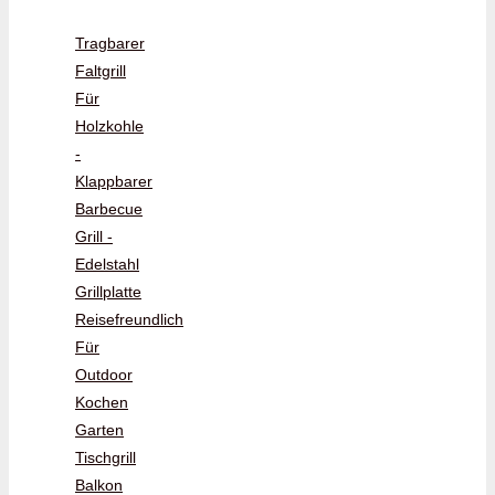
Tragbarer
Faltgrill
Für
Holzkohle
-
Klappbarer
Barbecue
Grill -
Edelstahl
Grillplatte
Reisefreundlich
Für
Outdoor
Kochen
Garten
Tischgrill
Balkon