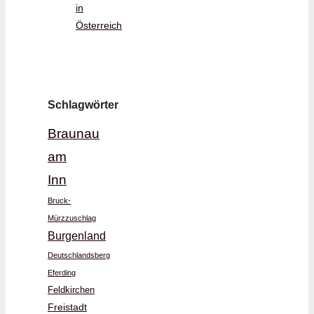
in
Österreich
Schlagwörter
Braunau
am
Inn
Bruck-
Mürzzuschlag
Burgenland
Deutschlandsberg
Eferding
Feldkirchen
Freistadt