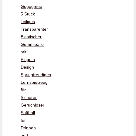
Gogogmee
5 Stück
Teiliges
Transparenter
Elastischer
Gummibälle
mit
Pinguin
Design
Springfreudiges
Lernspielzeug
für
Sicherer
Geruchloser
Softball
für
Drinnen
und