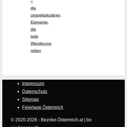
–
die
unspektakulären
Elemente,
die
jede
Wanderung
retten
Impressum
Datenschutz
Sitemap
Feiertage Österreich
© 2020-2026 - Bezirke-Österreich.at | bo