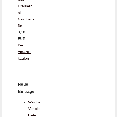
Draußen
als
Geschenk
für
9,18
EUR
Bei
Amazon
kaufen
Neue
Beiträge
Welche
Vorteile
bietet