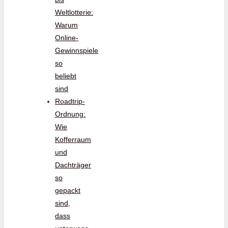
Weltlotterie:
Warum
Online-
Gewinnspiele
so
beliebt
sind
Roadtrip-
Ordnung:
Wie
Kofferraum
und
Dachträger
so
gepackt
sind,
dass