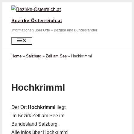
Zum
Inhalt
Bezirke-Österreich.at
springen
Informationen über Orte – Bezirke und Bundesländer
Menü
Home
»
Salzburg
»
Zell am See
»
Hochkrimml
Hochkrimml
Der Ort
Hochkrimml
liegt
im Bezirk Zell am See im
Bundesland Salzburg.
Alle Infos über Hochkrimml