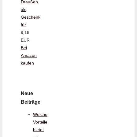
Draußen
als
Geschenk
für
9,18
EUR
Bei
Amazon
kaufen
Neue
Beiträge
Welche
Vorteile
bietet