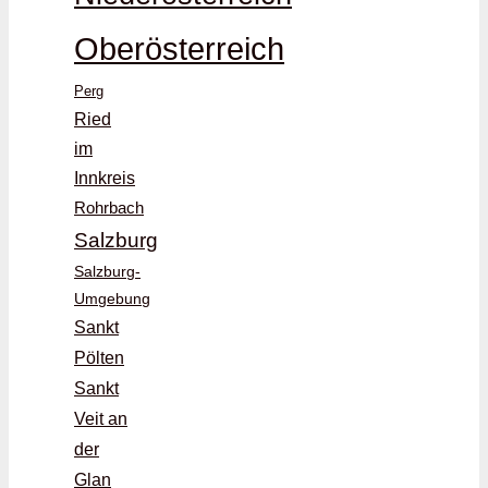
Oberösterreich
Perg
Ried
im
Innkreis
Rohrbach
Salzburg
Salzburg-
Umgebung
Sankt
Pölten
Sankt
Veit an
der
Glan