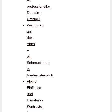
ein
professioneller
Domain-
Umzug?
Waidhofen
an
der
Ybbs
–
ein
Sehnsuchtsort
in
Niederösterreich
Alpine
Einflüsse
und
Himalaya-
Kontraste