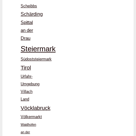
Scheibbs
Schärding
Spittal
an der
Drau
Steiermark
Südoststeiermark
Tirol
Urfahr-
Umgebung
Villach
Land
Vöcklabruck
Völkermarkt
Waidhofen
an der