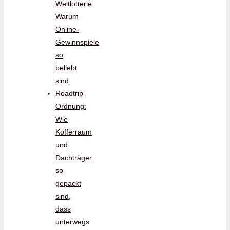
Weltlotterie:
Warum
Online-
Gewinnspiele
so
beliebt
sind
Roadtrip-
Ordnung:
Wie
Kofferraum
und
Dachträger
so
gepackt
sind,
dass
unterwegs