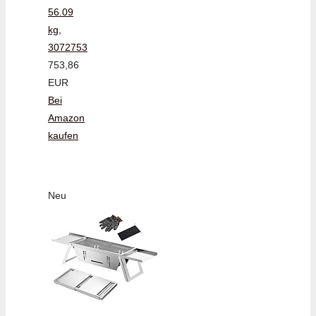
56.09
kg,
3072753
753,86
EUR
Bei
Amazon
kaufen
Neu