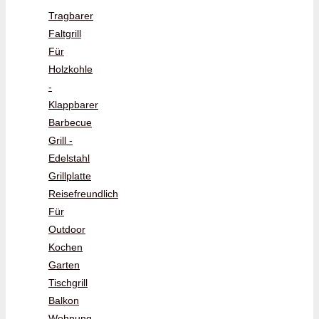
Tragbarer
Faltgrill
Für
Holzkohle
-
Klappbarer
Barbecue
Grill -
Edelstahl
Grillplatte
Reisefreundlich
Für
Outdoor
Kochen
Garten
Tischgrill
Balkon
Wohnung