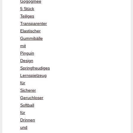
Gogogmee
5 Stück
Teiliges
Transparenter
Elastischer
Gummibälle
mit
Pinguin
Design
Springfreudiges
Lernspielzeug
für
Sicherer
Geruchloser
Softball
für
Drinnen
und