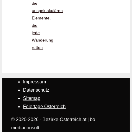
die
unspektakulären
Elemente,
die
jede
Wanderung
retten
Impressum
Datenschutz
Sitemap
Feiertage Österreich
© 2020-2026 - Bezirke-Österreich.at | bo
mediaconsult