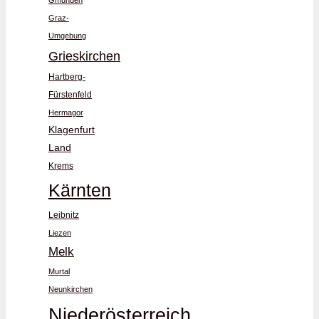
Graz-
Umgebung
Grieskirchen
Hartberg-
Fürstenfeld
Hermagor
Klagenfurt
Land
Krems
Kärnten
Leibnitz
Liezen
Melk
Murtal
Neunkirchen
Niederösterreich