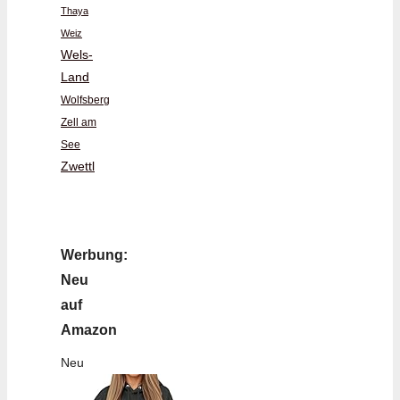
Thaya
Weiz
Wels-
Land
Wolfsberg
Zell am
See
Zwettl
Werbung:
Neu
auf
Amazon
Neu