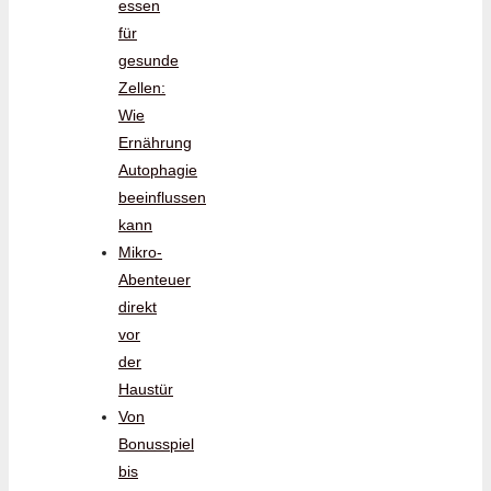
essen
für
gesunde
Zellen:
Wie
Ernährung
Autophagie
beeinflussen
kann
Mikro-
Abenteuer
direkt
vor
der
Haustür
Von
Bonusspiel
bis