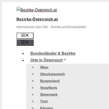
Zum
Inhalt
springen
Bezirke-Österreich.at
Informationen über Orte – Bezirke und Bundesländer
Menü
Menü
Bundesländer & Bezirke
Orte in Österreich
Wien
Oberösterreich
Burgenland
Vorarlberg
Steiermark
Tirol
Kärnten