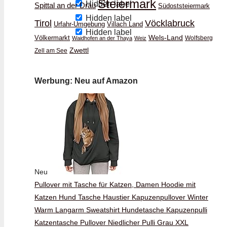
Steiermark
Hidden label
Spittal an der Drau
Südoststeiermark
Hidden label
Vöcklabruck
Tirol
Urfahr-Umgebung
Villach Land
Hidden label
Wels-Land
Völkermarkt
Wolfsberg
Waidhofen an der Thaya
Weiz
Zwettl
Zell am See
Werbung: Neu auf Amazon
Neu
Pullover mit Tasche für Katzen, Damen Hoodie mit
Katzen Hund Tasche Haustier Kapuzenpullover Winter
Warm Langarm Sweatshirt Hundetasche Kapuzenpulli
Katzentasche Pullover Niedlicher Pulli Grau XXL