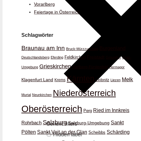
Vorarlberg
Feiertage in Österreich
Schlagwörter
Braunau am Inn
Burgenland
Bruck-Mürzzuschlag
Feldkirchen
Freistadt
Deutschlandsberg
Eferding
Gmunden
Graz-
Grieskirchen
Hartberg-Fürstenfeld
Umgebung
Hermagor
Kärnten
Melk
Klagenfurt Land
Krems
Leibnitz
Liezen
Niederösterreich
Murtal
Neunkirchen
Oberösterreich
Ried im Innkreis
Perg
Salzburg
Rohrbach
Sankt
Salzburg-Umgebung
Generic filters
Schärding
Pölten
Sankt Veit an der Glan
Scheibbs
Hidden label