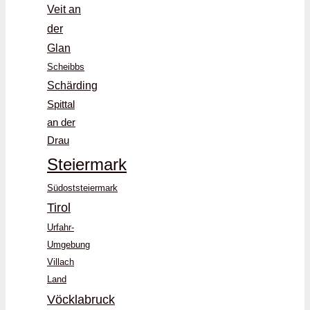
Veit an
der
Glan
Scheibbs
Schärding
Spittal
an der
Drau
Steiermark
Südoststeiermark
Tirol
Urfahr-
Umgebung
Villach
Land
Vöcklabruck