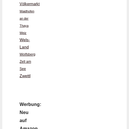
Völkermarkt
Waidhofen
an der
Thaya
Weiz
Wels-
Land
Wolfsberg
Zell am
See
Zwettl
Werbung:
Neu
auf
Amazon