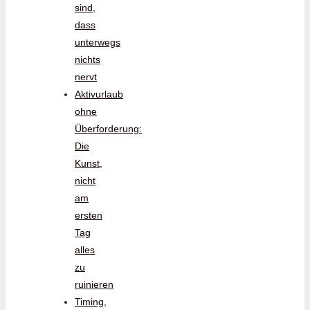
sind,
dass
unterwegs
nichts
nervt
Aktivurlaub
ohne
Überforderung:
Die
Kunst,
nicht
am
ersten
Tag
alles
zu
ruinieren
Timing,