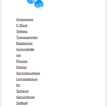
Gogogmee
5 Stück
Teiliges
Transparenter
Elastischer
Gummibälle
mit
Pinguin
Design
Springfreudiges
Lernspielzeug
für
Sicherer
Geruchloser
Softball