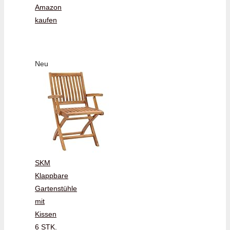
Amazon
kaufen
Neu
SKM
Klappbare
Gartenstühle
mit
Kissen
6 STK.