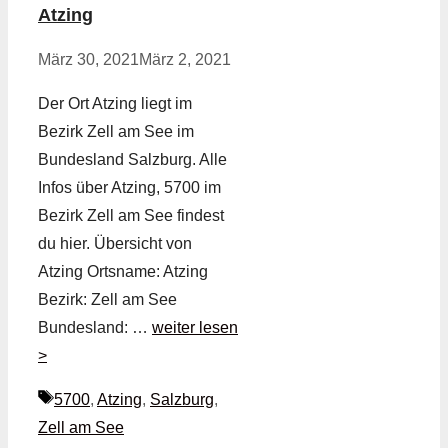
Atzing
März 30, 2021
März 2, 2021
Der Ort Atzing liegt im
Bezirk Zell am See im
Bundesland Salzburg. Alle
Infos über Atzing, 5700 im
Bezirk Zell am See findest
du hier. Übersicht von
Atzing Ortsname: Atzing
Bezirk: Zell am See
Bundesland: …
weiter lesen
>
Schlagwörter
5700
,
Atzing
,
Salzburg
,
Zell am See