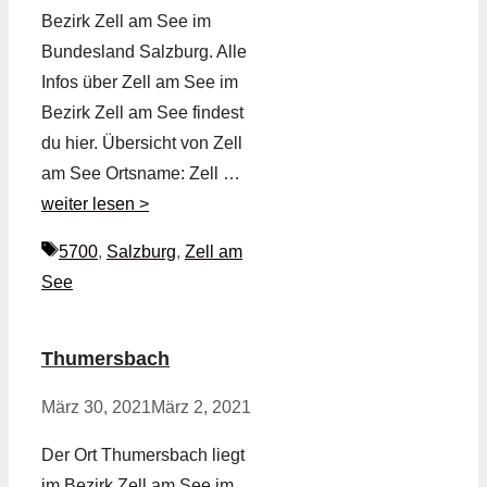
Bezirk Zell am See im
Bundesland Salzburg. Alle
Infos über Zell am See im
Bezirk Zell am See findest
du hier. Übersicht von Zell
am See Ortsname: Zell …
weiter lesen >
Schlagwörter
5700
,
Salzburg
,
Zell am
See
Thumersbach
März 30, 2021
März 2, 2021
Der Ort Thumersbach liegt
im Bezirk Zell am See im