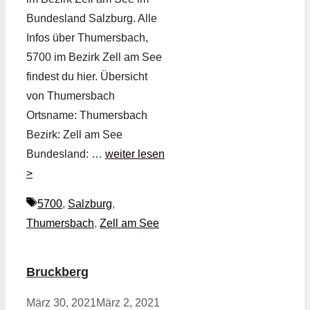
Bundesland Salzburg. Alle
Infos über Thumersbach,
5700 im Bezirk Zell am See
findest du hier. Übersicht
von Thumersbach
Ortsname: Thumersbach
Bezirk: Zell am See
Bundesland: …
weiter lesen
>
Schlagwörter
5700
,
Salzburg
,
Thumersbach
,
Zell am See
Bruckberg
März 30, 2021
März 2, 2021