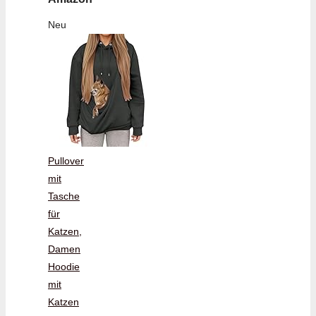
Neu
Pullover
mit
Tasche
für
Katzen,
Damen
Hoodie
mit
Katzen