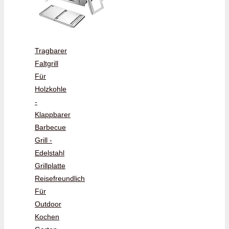
Tragbarer
Faltgrill
Für
Holzkohle
-
Klappbarer
Barbecue
Grill -
Edelstahl
Grillplatte
Reisefreundlich
Für
Outdoor
Kochen