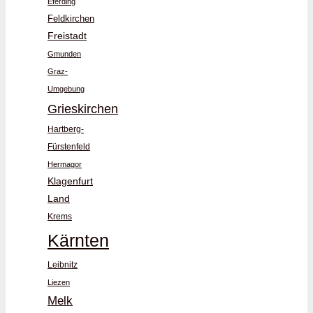
Eferding
Feldkirchen
Freistadt
Gmunden
Graz-
Umgebung
Grieskirchen
Hartberg-
Fürstenfeld
Hermagor
Klagenfurt
Land
Krems
Kärnten
Leibnitz
Liezen
Melk