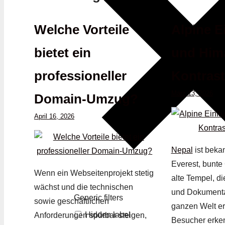
Welche Vorteile
Alpine E
bietet ein
und Him
professioneller
Kontrast
März 13, 2026
Domain-Umzug?
April 16, 2026
Nepal
ist beka
Everest, bunte
Wenn ein Webseitenprojekt stetig
alte Tempel, d
wächst und die technischen
und Dokumenta
Generic filters
sowie geschäftlichen
ganzen Welt er
Hidden label
Anforderungen spürbar steigen,
Besucher erke