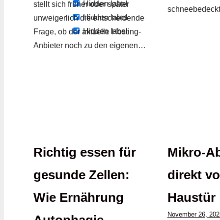
Hidden label
stellt sich früher oder später
schneebedeckt
Hidden label
unweigerlich die entscheidende
Hidden label
Frage, ob der aktuelle Hosting-
Anbieter noch zu den eigenen…
Richtig essen für
Mikro-A
gesunde Zellen:
direkt vo
Wie Ernährung
Haustür
November 26, 202
Autophagie