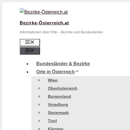
Zum
Inhalt
springen
Bezirke-Österreich.at
Informationen über Orte – Bezirke und Bundesländer
Menü
Menü
Bundesländer & Bezirke
Orte in Österreich
Wien
Oberösterreich
Burgenland
Vorarlberg
Steiermark
Tirol
Kärnten