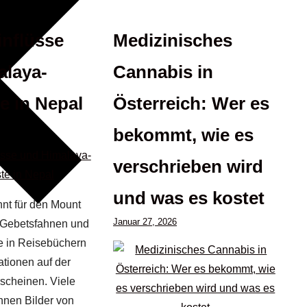
inflüsse
Medizinisches
alaya-
Cannabis in
e in Nepal
Österreich: Wer es
bekommt, wie es
verschrieben wird
und was es kostet
nnt für den Mount
Januar 27, 2026
 Gebetsfahnen und
ie in Reisebüchern
tionen auf der
scheinen. Viele
nnen Bilder von