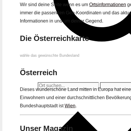
Wir sind deine Seite wenn es um
Ortsinformationen
ge
immer die passenden Geo-Koordinaten und das aktue
Informationen in und um deiner Gegend.
Die Österreichkarte
wähle das gewünschte Bundesland
Österreich
Dieses wunderschöne Land mitten in Europa hat ein
Einwohnern und einer durchschnittlichen Bevölkerun
Bundeshauptstadt ist
Wien
.
Unser Magazin