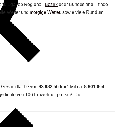
ht. Egal ob Regional,
Bezirk
oder Bundesland – finde
lle Wetter und
morgige Wetter
, sowie viele Rundum
e Gesamtfläche von
83.882,56 km²
. Mit ca.
8.901.064
gsdichte von 106 Einwohner pro km². Die