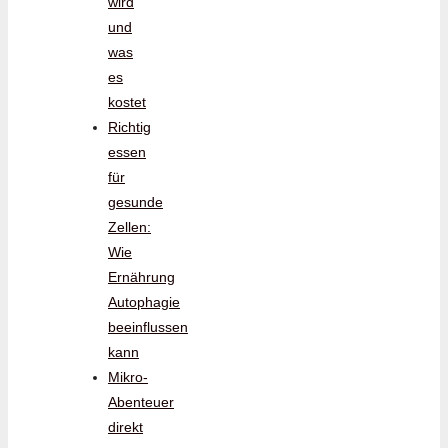
wird
und
was
es
kostet
Richtig
essen
für
gesunde
Zellen:
Wie
Ernährung
Autophagie
beeinflussen
kann
Mikro-
Abenteuer
direkt