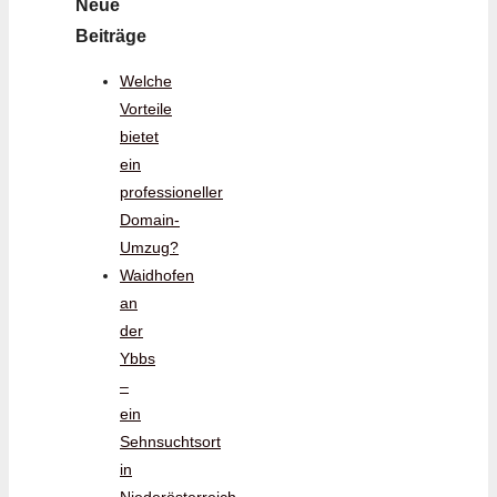
Neue
Beiträge
Welche
Vorteile
bietet
ein
professioneller
Domain-
Umzug?
Waidhofen
an
der
Ybbs
–
ein
Sehnsuchtsort
in