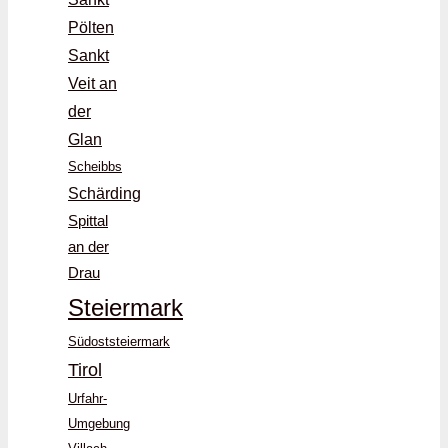
Pölten
Sankt
Veit an
der
Glan
Scheibbs
Schärding
Spittal
an der
Drau
Steiermark
Südoststeiermark
Tirol
Urfahr-
Umgebung