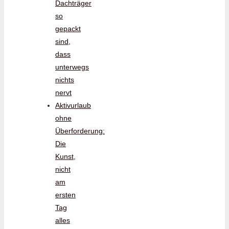
Dachträger
so
gepackt
sind,
dass
unterwegs
nichts
nervt
Aktivurlaub
ohne
Überforderung:
Die
Kunst,
nicht
am
ersten
Tag
alles