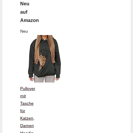
Neu
auf
Amazon
Neu
Pullover
mit
Tasche
für
Katzen,
Damen