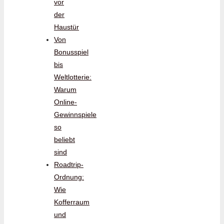
vor
der
Haustür
Von
Bonusspiel
bis
Weltlotterie:
Warum
Online-
Gewinnspiele
so
beliebt
sind
Roadtrip-
Ordnung:
Wie
Kofferraum
und