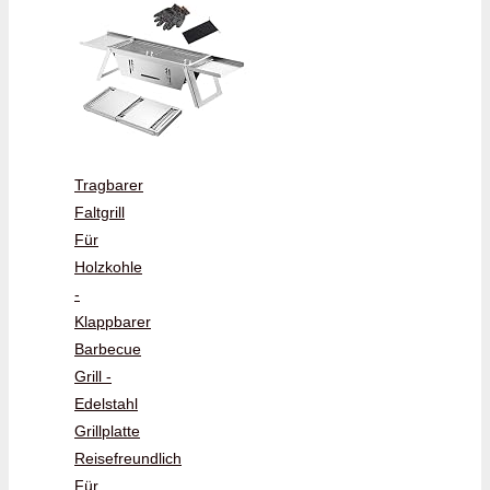
Tragbarer
Faltgrill
Für
Holzkohle
-
Klappbarer
Barbecue
Grill -
Edelstahl
Grillplatte
Reisefreundlich
Für