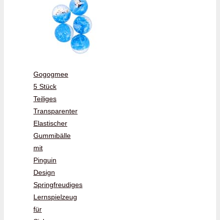
Gogogmee
5 Stück
Teiliges
Transparenter
Elastischer
Gummibälle
mit
Pinguin
Design
Springfreudiges
Lernspielzeug
für