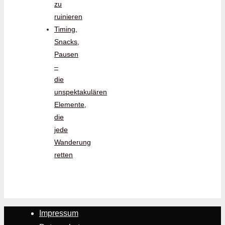
zu
ruinieren
Timing,
Snacks,
Pausen
–
die
unspektakulären
Elemente,
die
jede
Wanderung
retten
Impressum