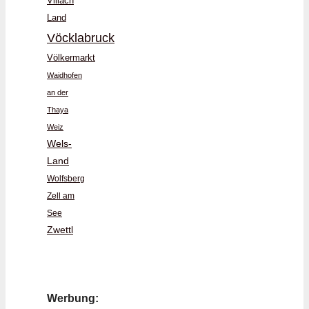
Villach
Land
Vöcklabruck
Völkermarkt
Waidhofen
an der
Thaya
Weiz
Wels-
Land
Wolfsberg
Zell am
See
Zwettl
Werbung: