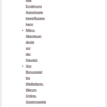
Wie
Ernährung
Autophagie
beeinflussen
kann
Mikro-
Abenteuer
direkt
vor
der
Haustür
Von
Bonusspiel
bis
Weltlotterie:
Warum
Online-
Gewinnspiele