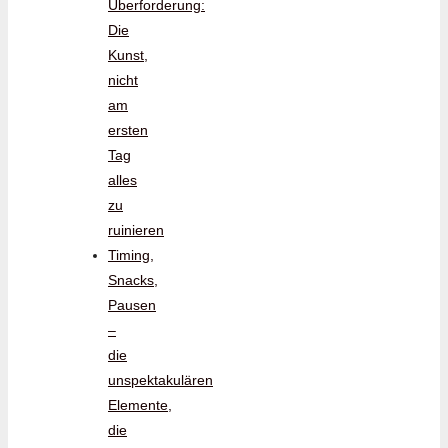
Überforderung:
Die
Kunst,
nicht
am
ersten
Tag
alles
zu
ruinieren
Timing,
Snacks,
Pausen
–
die
unspektakulären
Elemente,
die