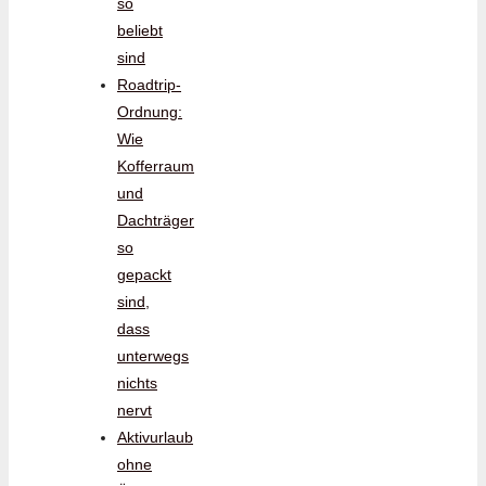
so
beliebt
sind
Roadtrip-
Ordnung:
Wie
Kofferraum
und
Dachträger
so
gepackt
sind,
dass
unterwegs
nichts
nervt
Aktivurlaub
ohne