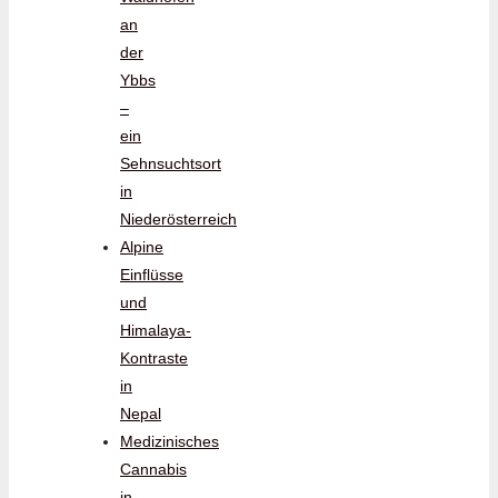
an
der
Ybbs
–
ein
Sehnsuchtsort
in
Niederösterreich
Alpine
Einflüsse
und
Himalaya-
Kontraste
in
Nepal
Medizinisches
Cannabis
in