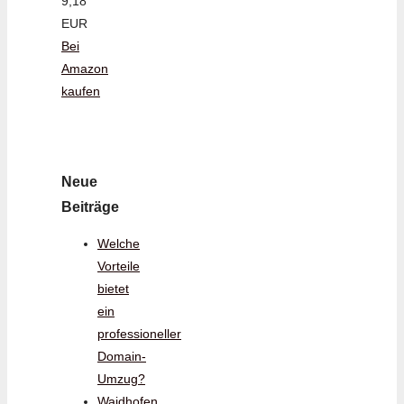
9,18
EUR
Bei
Amazon
kaufen
Neue
Beiträge
Welche
Vorteile
bietet
ein
professioneller
Domain-
Umzug?
Waidhofen