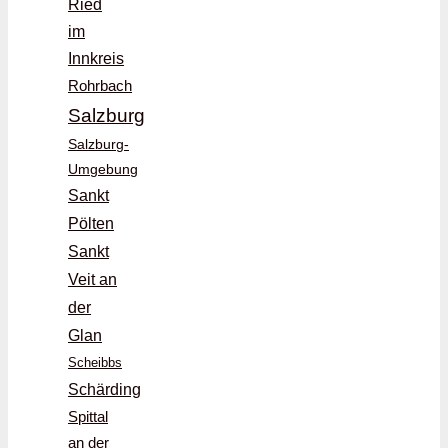
Ried
im
Innkreis
Rohrbach
Salzburg
Salzburg-
Umgebung
Sankt
Pölten
Sankt
Veit an
der
Glan
Scheibbs
Schärding
Spittal
an der