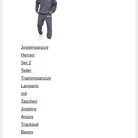
Jogginganzug
Herren
Set 2
Teiler
Trainingsanzug
Langarm
mit
Taschen
Jogging
Anzug
Tracksuit
Baggy