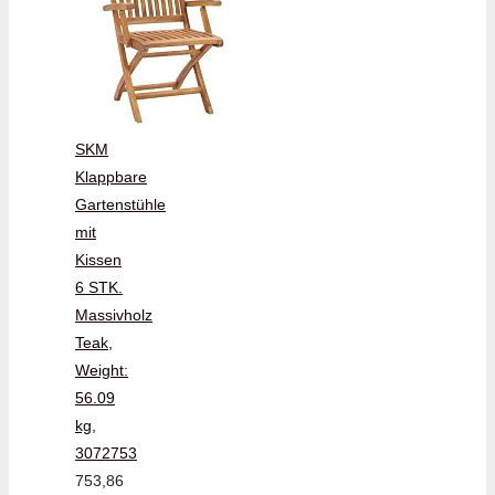
SKM
Klappbare
Gartenstühle
mit
Kissen
6 STK.
Massivholz
Teak,
Weight:
56.09
kg,
3072753
753,86