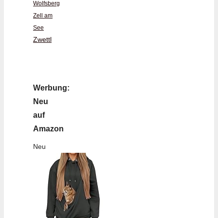
Wolfsberg
Zell am
See
Zwettl
Werbung:
Neu
auf
Amazon
Neu