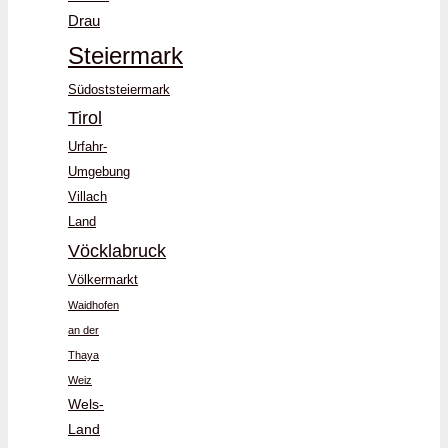
Drau
Steiermark
Südoststeiermark
Tirol
Urfahr-
Umgebung
Villach
Land
Vöcklabruck
Völkermarkt
Waidhofen
an der
Thaya
Weiz
Wels-
Land