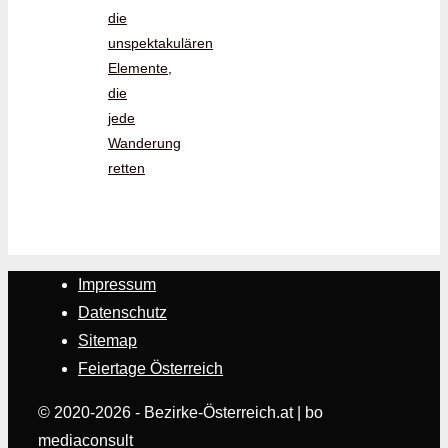
die
unspektakulären
Elemente,
die
jede
Wanderung
retten
Impressum
Datenschutz
Sitemap
Feiertage Österreich
© 2020-2026 - Bezirke-Österreich.at | bo
mediaconsult