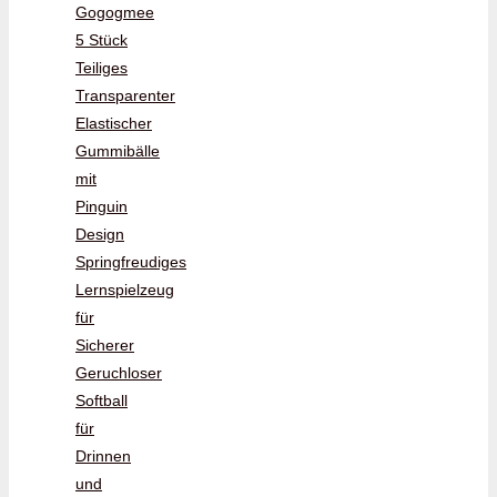
Gogogmee
5 Stück
Teiliges
Transparenter
Elastischer
Gummibälle
mit
Pinguin
Design
Springfreudiges
Lernspielzeug
für
Sicherer
Geruchloser
Softball
für
Drinnen
und