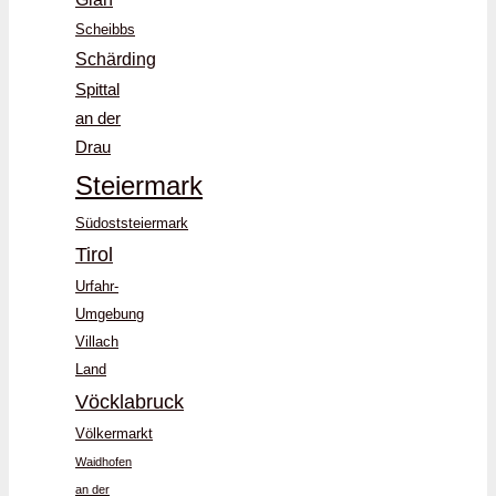
Scheibbs
Schärding
Spittal
an der
Drau
Steiermark
Südoststeiermark
Tirol
Urfahr-
Umgebung
Villach
Land
Vöcklabruck
Völkermarkt
Waidhofen
an der