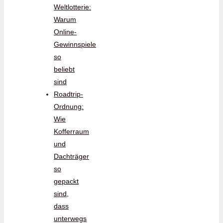
Weltlotterie:
Warum
Online-
Gewinnspiele
so
beliebt
sind
Roadtrip-
Ordnung:
Wie
Kofferraum
und
Dachträger
so
gepackt
sind,
dass
unterwegs