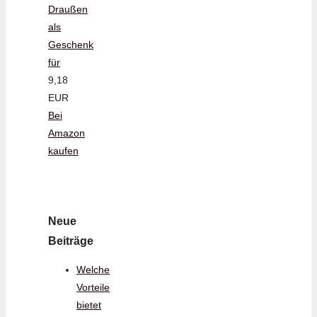
Draußen
als
Geschenk
für
9,18
EUR
Bei
Amazon
kaufen
Neue
Beiträge
Welche
Vorteile
bietet