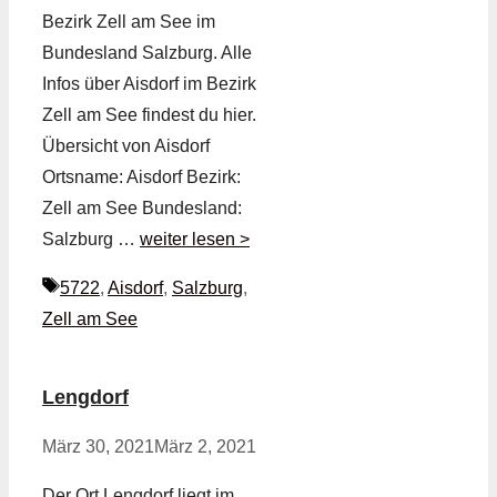
Bezirk Zell am See im
Bundesland Salzburg. Alle
Infos über Aisdorf im Bezirk
Zell am See findest du hier.
Übersicht von Aisdorf
Ortsname: Aisdorf Bezirk:
Zell am See Bundesland:
Salzburg …
weiter lesen >
Schlagwörter
5722
,
Aisdorf
,
Salzburg
,
Zell am See
Lengdorf
März 30, 2021
März 2, 2021
Der Ort Lengdorf liegt im