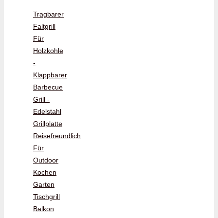
Tragbarer
Faltgrill
Für
Holzkohle
-
Klappbarer
Barbecue
Grill -
Edelstahl
Grillplatte
Reisefreundlich
Für
Outdoor
Kochen
Garten
Tischgrill
Balkon