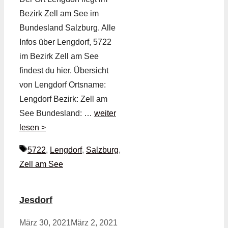
Bezirk Zell am See im
Bundesland Salzburg. Alle
Infos über Lengdorf, 5722
im Bezirk Zell am See
findest du hier. Übersicht
von Lengdorf Ortsname:
Lengdorf Bezirk: Zell am
See Bundesland: …
weiter
lesen >
Schlagwörter
5722
,
Lengdorf
,
Salzburg
,
Zell am See
Jesdorf
März 30, 2021
März 2, 2021