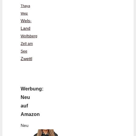
Thaya
Weiz
Wels-
Land
Wolfsberg
Zell am
See
Zwettl
Werbung:
Neu
auf
Amazon
Neu