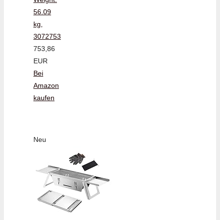
56.09
kg,
3072753
753,86
EUR
Bei
Amazon
kaufen
Neu