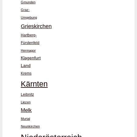
Gmunden
Graz-
Umgebung
Grieskirchen
Hartberg-
Fürstenfeld
Hermagor
Klagenfurt
Land
Krems
Kärnten
Leibnitz
Liezen
Melk
Murtal
Neunkirchen