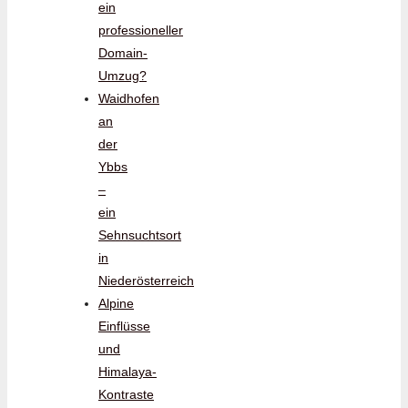
ein
professioneller
Domain-
Umzug?
Waidhofen
an
der
Ybbs
–
ein
Sehnsuchtsort
in
Niederösterreich
Alpine
Einflüsse
und
Himalaya-
Kontraste