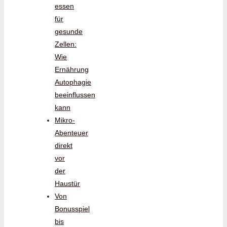
essen
für
gesunde
Zellen:
Wie
Ernährung
Autophagie
beeinflussen
kann
Mikro-
Abenteuer
direkt
vor
der
Haustür
Von
Bonusspiel
bis