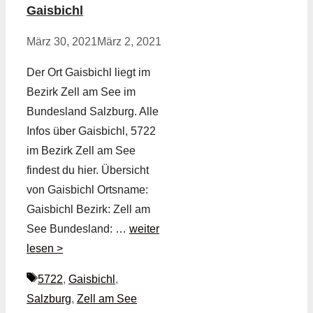
Gaisbichl
März 30, 2021
März 2, 2021
Der Ort Gaisbichl liegt im
Bezirk Zell am See im
Bundesland Salzburg. Alle
Infos über Gaisbichl, 5722
im Bezirk Zell am See
findest du hier. Übersicht
von Gaisbichl Ortsname:
Gaisbichl Bezirk: Zell am
See Bundesland: …
weiter
lesen >
Schlagwörter
5722
,
Gaisbichl
,
Salzburg
,
Zell am See