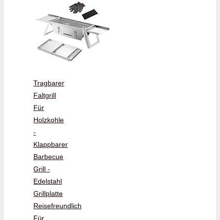
Tragbarer
Faltgrill
Für
Holzkohle
-
Klappbarer
Barbecue
Grill -
Edelstahl
Grillplatte
Reisefreundlich
Für