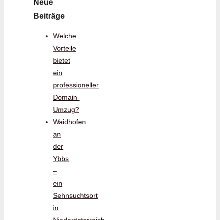
Neue
Beiträge
Welche
Vorteile
bietet
ein
professioneller
Domain-
Umzug?
Waidhofen
an
der
Ybbs
–
ein
Sehnsuchtsort
in