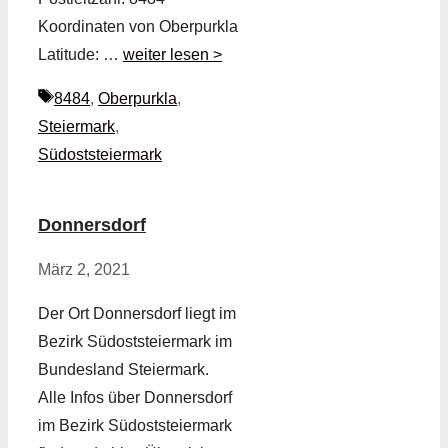
Koordinaten von Oberpurkla
Latitude: …
weiter lesen >
Schlagwörter
8484
,
Oberpurkla
,
Steiermark
,
Südoststeiermark
Donnersdorf
März 2, 2021
Der Ort Donnersdorf liegt im
Bezirk Südoststeiermark im
Bundesland Steiermark.
Alle Infos über Donnersdorf
im Bezirk Südoststeiermark