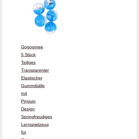
Gogogmee
5 Stück
Teiliges
Transparenter
Elastischer
Gummibälle
mit
Pinguin
Design
Springfreudiges
Lernspielzeug
für