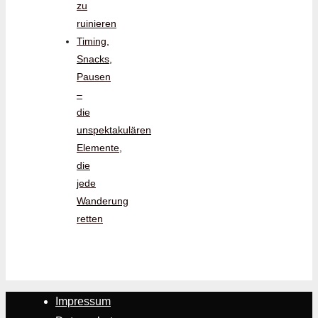
zu
ruinieren
Timing,
Snacks,
Pausen
–
die
unspektakulären
Elemente,
die
jede
Wanderung
retten
Impressum