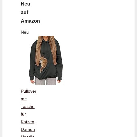
Neu
auf
Amazon
Neu
Pullover
mit
Tasche
für
Katzen,
Damen