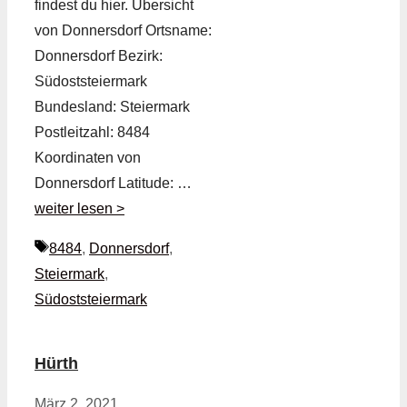
findest du hier. Übersicht
von Donnersdorf Ortsname:
Donnersdorf Bezirk:
Südoststeiermark
Bundesland: Steiermark
Postleitzahl: 8484
Koordinaten von
Donnersdorf Latitude: …
weiter lesen >
Schlagwörter
8484
,
Donnersdorf
,
Steiermark
,
Südoststeiermark
Hürth
März 2, 2021