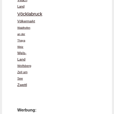
Villach
Land
Vöcklabruck
Völkermarkt
Waidhofen
an der
Thaya
Weiz
Wels-
Land
Wolfsberg
Zell am
See
Zwettl
Werbung: