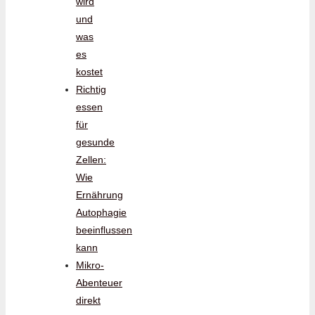
wird
und
was
es
kostet
Richtig
essen
für
gesunde
Zellen:
Wie
Ernährung
Autophagie
beeinflussen
kann
Mikro-
Abenteuer
direkt