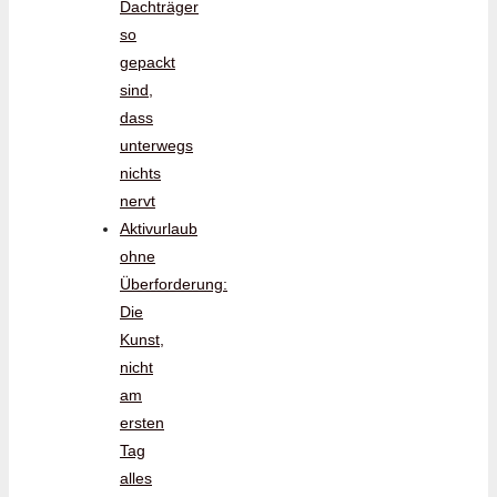
Dachträger
so
gepackt
sind,
dass
unterwegs
nichts
nervt
Aktivurlaub
ohne
Überforderung:
Die
Kunst,
nicht
am
ersten
Tag
alles