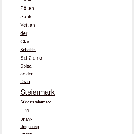
Pölten
Sankt
Veit an
der
Glan
Scheibbs
Schärding
Spittal
an der
Drau
Steiermark
Südoststeiermark
Tirol
Urfahr-
Umgebung