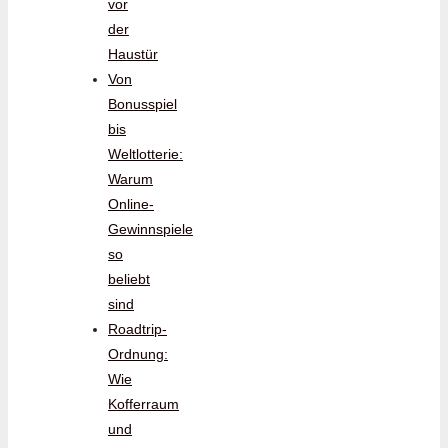
vor
der
Haustür
Von
Bonusspiel
bis
Weltlotterie:
Warum
Online-
Gewinnspiele
so
beliebt
sind
Roadtrip-
Ordnung:
Wie
Kofferraum
und