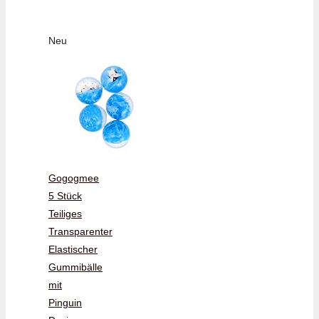
Neu
Gogogmee
5 Stück
Teiliges
Transparenter
Elastischer
Gummibälle
mit
Pinguin