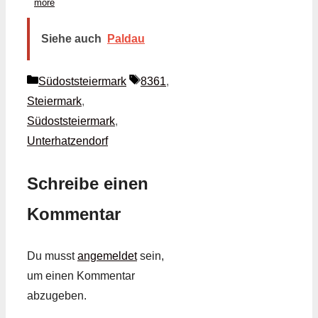
more
Siehe auch
Paldau
Kategorien
Schlagwörter
Südoststeiermark
8361
,
Steiermark
,
Südoststeiermark
,
Unterhatzendorf
Schreibe einen
Kommentar
Du musst
angemeldet
sein,
um einen Kommentar
abzugeben.