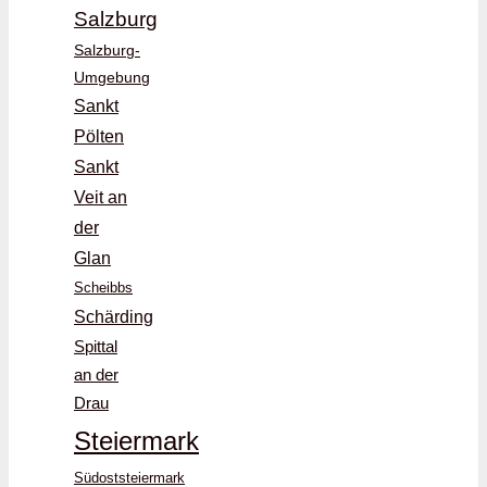
Salzburg
Salzburg-
Umgebung
Sankt
Pölten
Sankt
Veit an
der
Glan
Scheibbs
Schärding
Spittal
an der
Drau
Steiermark
Südoststeiermark