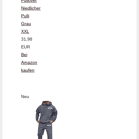
Pullover
Niedlicher
Pulli
Grau
XXL
31,98
EUR
Bei
Amazon
kaufen
Neu