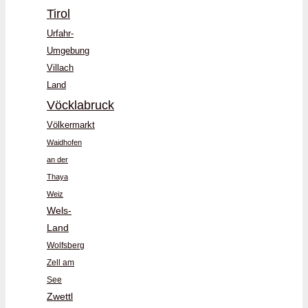
Tirol
Urfahr-
Umgebung
Villach
Land
Vöcklabruck
Völkermarkt
Waidhofen
an der
Thaya
Weiz
Wels-
Land
Wolfsberg
Zell am
See
Zwettl