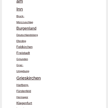
am
Inn
Bruck-
Mürzzuschlag
Burgenland
Deutschlandsberg
Eferding
Feldkirchen
Freistadt
Gmunden
Graz-
Umgebung
Grieskirchen
Hartberg-
Fürstenfeld
Hermagor
Klagenfurt