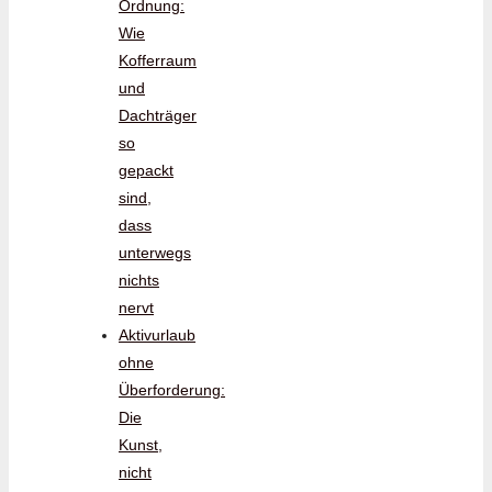
Ordnung:
Wie
Kofferraum
und
Dachträger
so
gepackt
sind,
dass
unterwegs
nichts
nervt
Aktivurlaub
ohne
Überforderung:
Die
Kunst,
nicht