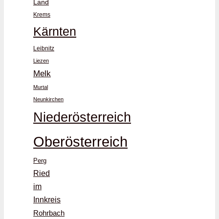
Land
Krems
Kärnten
Leibnitz
Liezen
Melk
Murtal
Neunkirchen
Niederösterreich
Oberösterreich
Perg
Ried
im
Innkreis
Rohrbach