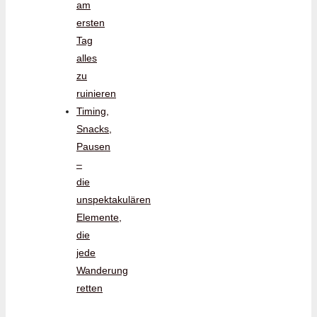
am
ersten
Tag
alles
zu
ruinieren
Timing,
Snacks,
Pausen
–
die
unspektakulären
Elemente,
die
jede
Wanderung
retten