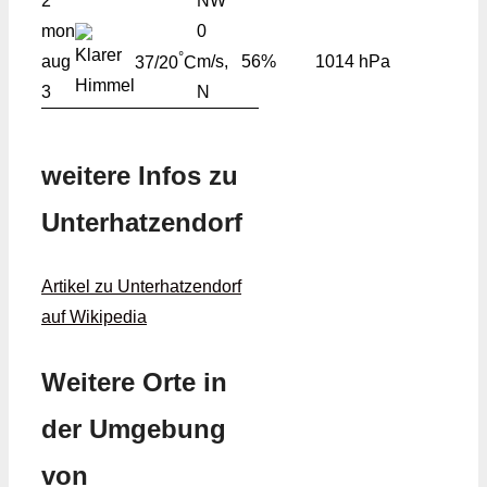
2
NW
mon
0
°
aug
m/s,
56%
1014 hPa
37/20
C
3
N
weitere Infos zu
Unterhatzendorf
Artikel zu Unterhatzendorf
auf Wikipedia
Weitere Orte in
der Umgebung
von