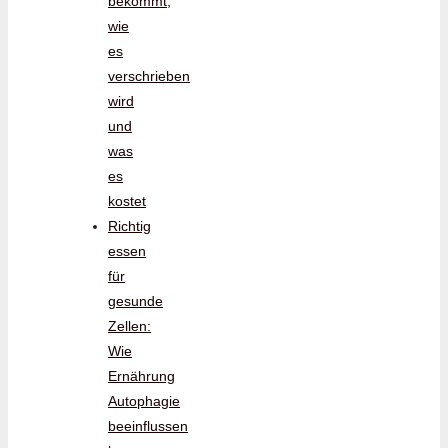
bekommt,
wie
es
verschrieben
wird
und
was
es
kostet
Richtig
essen
für
gesunde
Zellen:
Wie
Ernährung
Autophagie
beeinflussen