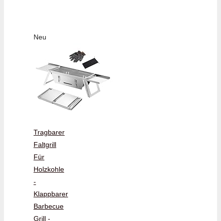
Neu
Tragbarer
Faltgrill
Für
Holzkohle
-
Klappbarer
Barbecue
Grill -