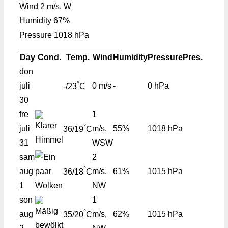
Wind
2 m/s, W
Humidity
67%
Pressure
1018 hPa
Day
Cond.
Temp.
Wind
Humidity
Pressure
Pres.
don
°
juli
0 m/s
-
0 hPa
-/23
C
30
fre
1
°
juli
m/s,
55%
1018 hPa
36/19
C
31
WSW
sam
2
°
aug
m/s,
61%
1015 hPa
36/18
C
1
NW
son
1
°
aug
m/s,
62%
1015 hPa
35/20
C