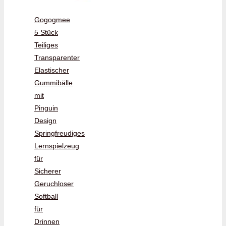
Gogogmee
5 Stück
Teiliges
Transparenter
Elastischer
Gummibälle
mit
Pinguin
Design
Springfreudiges
Lernspielzeug
für
Sicherer
Geruchloser
Softball
für
Drinnen