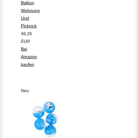
Balkon
Wohnung
Und
Picknick
46,26
EUR
Bei
Amazon
kaufen
Neu