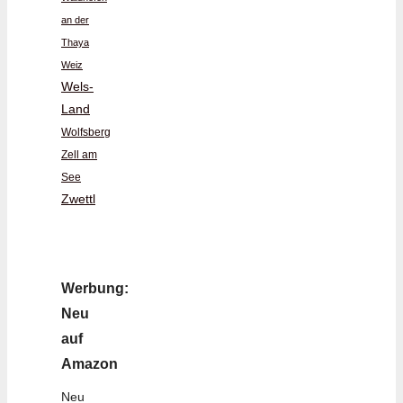
an der
Thaya
Weiz
Wels-
Land
Wolfsberg
Zell am
See
Zwettl
Werbung:
Neu
auf
Amazon
Neu