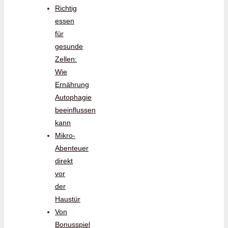
Richtig
essen
für
gesunde
Zellen:
Wie
Ernährung
Autophagie
beeinflussen
kann
Mikro-
Abenteuer
direkt
vor
der
Haustür
Von
Bonusspiel