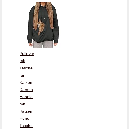
Pullover
mit
Tasche
für
Katzen,
Damen
Hoodie
mit
Katzen
Hund
Tasche