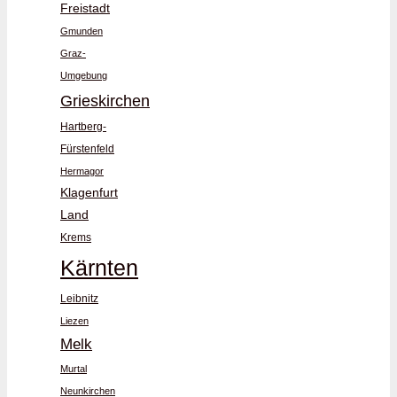
Freistadt
Gmunden
Graz-
Umgebung
Grieskirchen
Hartberg-
Fürstenfeld
Hermagor
Klagenfurt
Land
Krems
Kärnten
Leibnitz
Liezen
Melk
Murtal
Neunkirchen