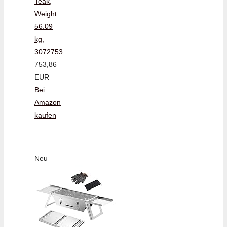
Teak,
Weight:
56.09
kg,
3072753
753,86
EUR
Bei
Amazon
kaufen
Neu