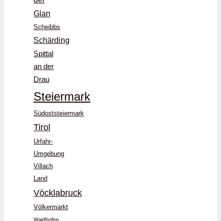
Glan
Scheibbs
Schärding
Spittal
an der
Drau
Steiermark
Südoststeiermark
Tirol
Urfahr-
Umgebung
Villach
Land
Vöcklabruck
Völkermarkt
Waidhofen