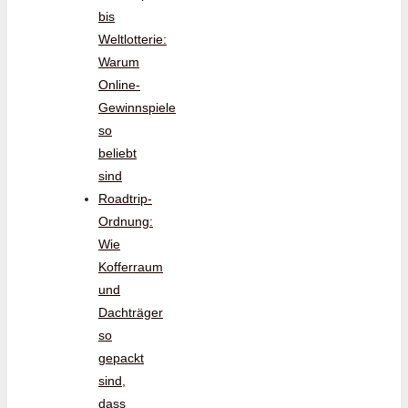
bis
Weltlotterie:
Warum
Online-
Gewinnspiele
so
beliebt
sind
Roadtrip-
Ordnung:
Wie
Kofferraum
und
Dachträger
so
gepackt
sind,
dass