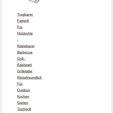
Tragbarer
Faltgrill
Für
Holzkohle
-
Klappbarer
Barbecue
Grill -
Edelstahl
Grillplatte
Reisefreundlich
Für
Outdoor
Kochen
Garten
Tischgrill