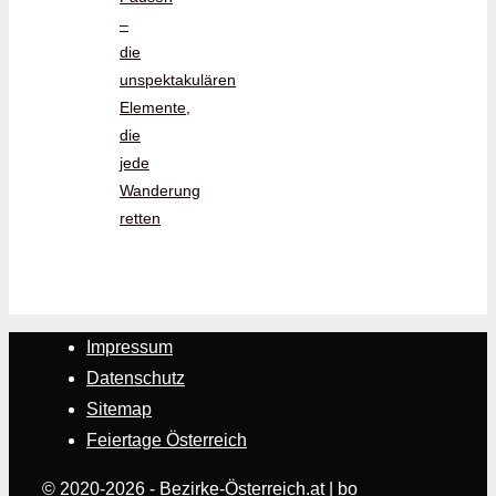
–
die
unspektakulären
Elemente,
die
jede
Wanderung
retten
Impressum
Datenschutz
Sitemap
Feiertage Österreich
© 2020-2026 - Bezirke-Österreich.at | bo