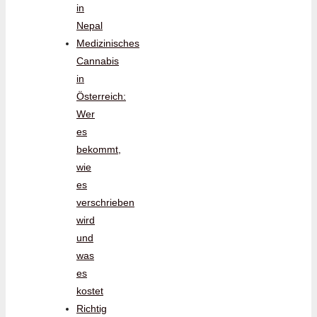
in
Nepal
Medizinisches
Cannabis
in
Österreich:
Wer
es
bekommt,
wie
es
verschrieben
wird
und
was
es
kostet
Richtig