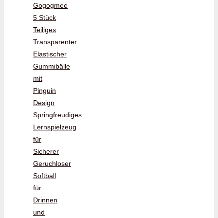
Gogogmee
5 Stück
Teiliges
Transparenter
Elastischer
Gummibälle
mit
Pinguin
Design
Springfreudiges
Lernspielzeug
für
Sicherer
Geruchloser
Softball
für
Drinnen
und