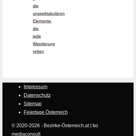
die
unspektakulären
Elemente,
die
jede
Wanderung
retten
Impressum
Datenschutz
Sitemap
Feiertage Österreich
© 2020-2026 - Bezirke-Österreich.at | bo
mediaconsult