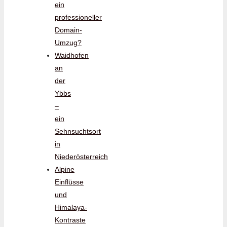
ein
professioneller
Domain-
Umzug?
Waidhofen
an
der
Ybbs
–
ein
Sehnsuchtsort
in
Niederösterreich
Alpine
Einflüsse
und
Himalaya-
Kontraste