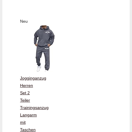
Neu
Jogginganzug
Herren
Set 2
Teiler
Trainingsanzug
Langarm
mit
Taschen