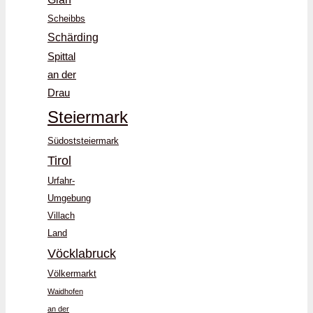
Scheibbs
Schärding
Spittal
an der
Drau
Steiermark
Südoststeiermark
Tirol
Urfahr-
Umgebung
Villach
Land
Vöcklabruck
Völkermarkt
Waidhofen
an der