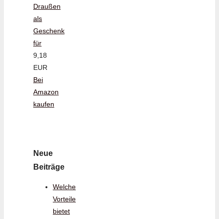
Draußen
als
Geschenk
für
9,18
EUR
Bei
Amazon
kaufen
Neue
Beiträge
Welche
Vorteile
bietet