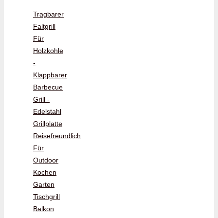
Tragbarer
Faltgrill
Für
Holzkohle
-
Klappbarer
Barbecue
Grill -
Edelstahl
Grillplatte
Reisefreundlich
Für
Outdoor
Kochen
Garten
Tischgrill
Balkon