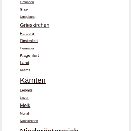
Gmunden
Graz-
Umgebung
Grieskirchen
Hartberg-
Fürstenfeld
Hermagor
Klagenfurt
Land
Krems
Kärnten
Leibnitz
Liezen
Melk
Murtal
Neunkirchen