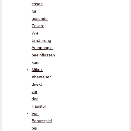
essen
für
gesunde
Zellen:
Wie
Ernährung
Autophagie
beeinflussen
kann
Mikro-
Abenteuer
direkt
vor
der
Haustür
Von
Bonusspiel
bis