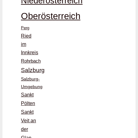
Niederösterreich
Oberösterreich
Perg
Ried
im
Innkreis
Rohrbach
Salzburg
Salzburg-
Umgebung
Sankt
Pölten
Sankt
Veit an
der
Glan