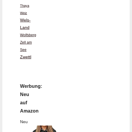
Thaya
Weiz
Wels-
Land
Wolfsberg
Zell am
See
Zwettl
Werbung:
Neu
auf
Amazon
Neu