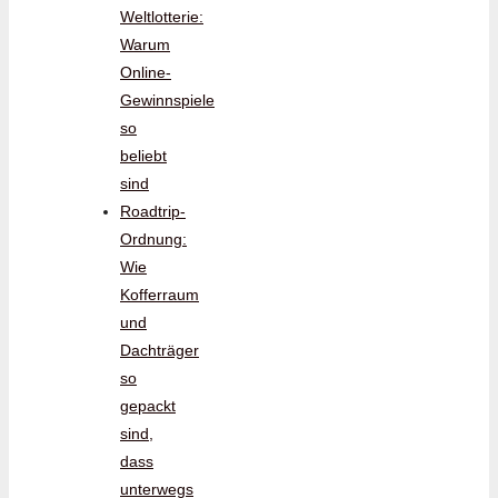
Weltlotterie:
Warum
Online-
Gewinnspiele
so
beliebt
sind
Roadtrip-
Ordnung:
Wie
Kofferraum
und
Dachträger
so
gepackt
sind,
dass
unterwegs