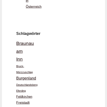
in
Österreich
Schlagwörter
Braunau
am
Inn
Bruck-
Mürzzuschlag
Burgenland
Deutschlandsberg
Eferding
Feldkirchen
Freistadt