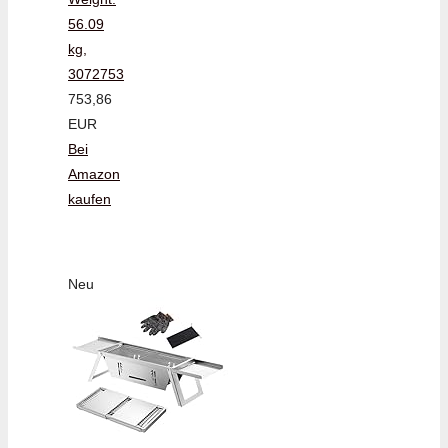
56.09
kg,
3072753
753,86
EUR
Bei
Amazon
kaufen
Neu