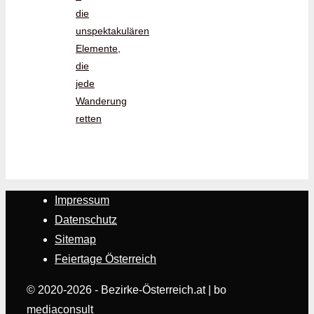
die
unspektakulären
Elemente,
die
jede
Wanderung
retten
Impressum
Datenschutz
Sitemap
Feiertage Österreich
© 2020-2026 - Bezirke-Österreich.at | bo
mediaconsult