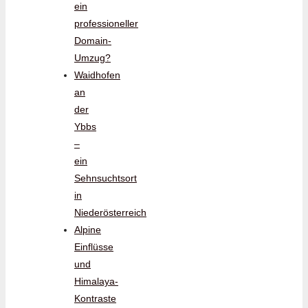
ein
professioneller
Domain-
Umzug?
Waidhofen
an
der
Ybbs
–
ein
Sehnsuchtsort
in
Niederösterreich
Alpine
Einflüsse
und
Himalaya-
Kontraste