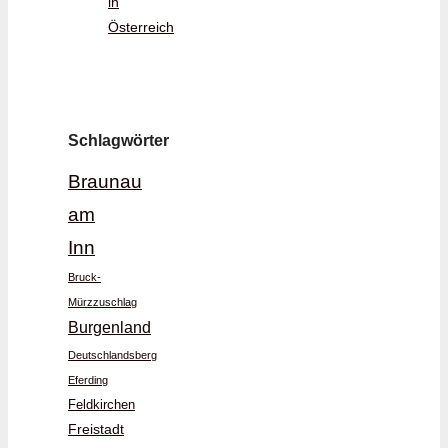
in
Österreich
Schlagwörter
Braunau
am
Inn
Bruck-
Mürzzuschlag
Burgenland
Deutschlandsberg
Eferding
Feldkirchen
Freistadt