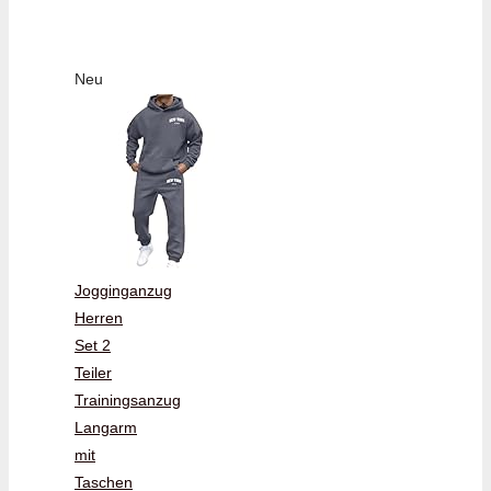
Neu
Jogginganzug
Herren
Set 2
Teiler
Trainingsanzug
Langarm
mit
Taschen