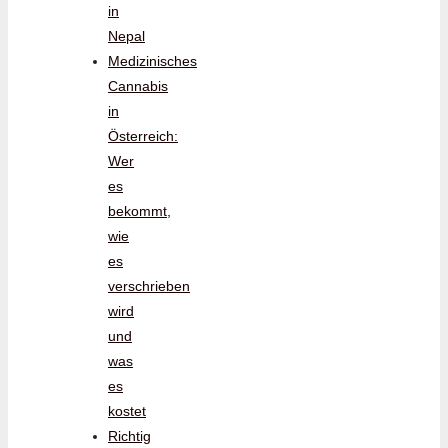
in
Nepal
Medizinisches
Cannabis
in
Österreich:
Wer
es
bekommt,
wie
es
verschrieben
wird
und
was
es
kostet
Richtig