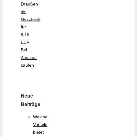
Draußen
als
Geschenk
für
9,18
EUR
Bei
Amazon
kaufen
Neue
Beiträge
Welche
Vorteile
bietet