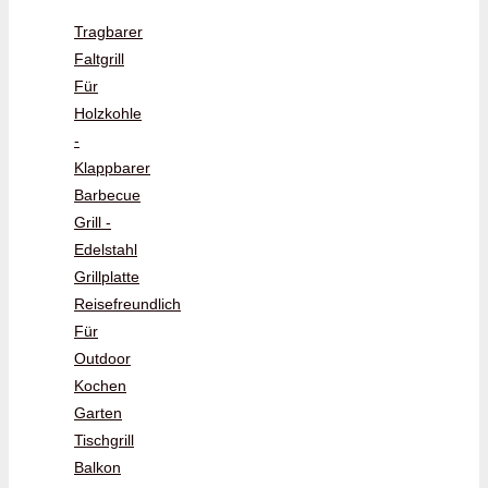
Tragbarer
Faltgrill
Für
Holzkohle
-
Klappbarer
Barbecue
Grill -
Edelstahl
Grillplatte
Reisefreundlich
Für
Outdoor
Kochen
Garten
Tischgrill
Balkon