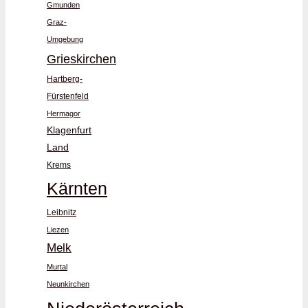
Gmunden
Graz-
Umgebung
Grieskirchen
Hartberg-
Fürstenfeld
Hermagor
Klagenfurt
Land
Krems
Kärnten
Leibnitz
Liezen
Melk
Murtal
Neunkirchen