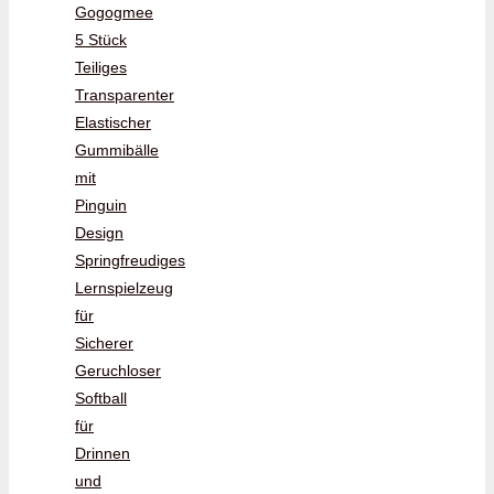
Gogogmee
5 Stück
Teiliges
Transparenter
Elastischer
Gummibälle
mit
Pinguin
Design
Springfreudiges
Lernspielzeug
für
Sicherer
Geruchloser
Softball
für
Drinnen
und