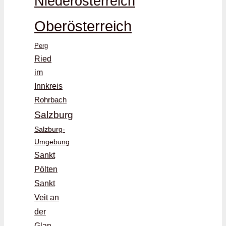
Niederösterreich
Oberösterreich
Perg
Ried
im
Innkreis
Rohrbach
Salzburg
Salzburg-
Umgebung
Sankt
Pölten
Sankt
Veit an
der
Glan