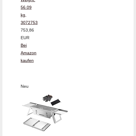
56.09
kg,
3072753
753,86
EUR
Bei
Amazon
kaufen
Neu