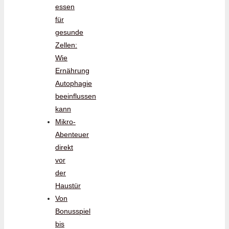
essen
für
gesunde
Zellen:
Wie
Ernährung
Autophagie
beeinflussen
kann
Mikro-
Abenteuer
direkt
vor
der
Haustür
Von
Bonusspiel
bis