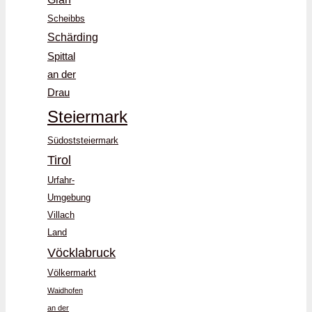
Scheibbs
Schärding
Spittal
an der
Drau
Steiermark
Südoststeiermark
Tirol
Urfahr-
Umgebung
Villach
Land
Vöcklabruck
Völkermarkt
Waidhofen
an der