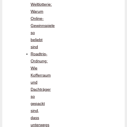
Weltlotterie:
Warum
Online-
Gewinnspiele
so
beliebt
sind
Roadtrip-
Ordnung:
Wie
Kofferraum
und
Dachträger
so
gepackt
sind,
dass
unterwegs