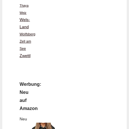
Thaya
Weiz
Wels-
Land
Wolfsberg
Zell am
See
Zwettl
Werbung:
Neu
auf
Amazon
Neu