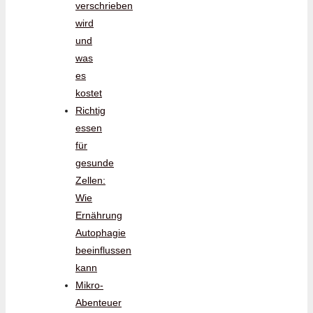
verschrieben
wird
und
was
es
kostet
Richtig
essen
für
gesunde
Zellen:
Wie
Ernährung
Autophagie
beeinflussen
kann
Mikro-
Abenteuer