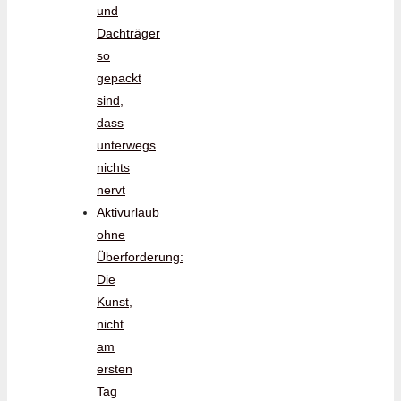
und
Dachträger
so
gepackt
sind,
dass
unterwegs
nichts
nervt
Aktivurlaub
ohne
Überforderung:
Die
Kunst,
nicht
am
ersten
Tag