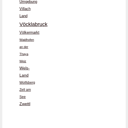
Umgebung
Villach
Land
Vöcklabruck
Völkermarkt
Waidhofen
an der
Thaya
Weiz
Wels-
Land
Wolfsberg
Zell am
See
Zwettl