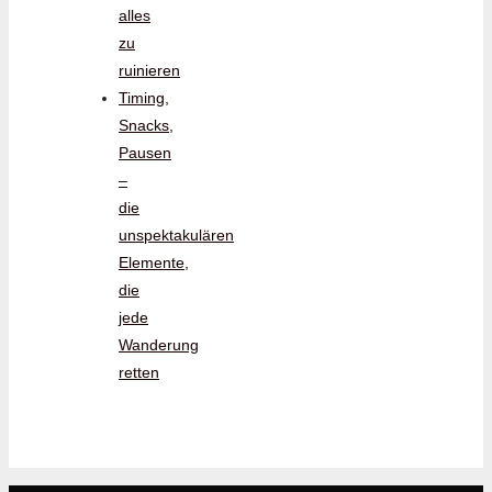
alles
zu
ruinieren
Timing,
Snacks,
Pausen
–
die
unspektakulären
Elemente,
die
jede
Wanderung
retten