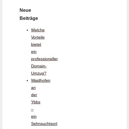
Neue
Beiträge
Welche
Vorteile
bietet
ein
professioneller
Domain-
Umzug?
Waidhofen
an
der
Ybbs
–
ein
Sehnsuchtsort