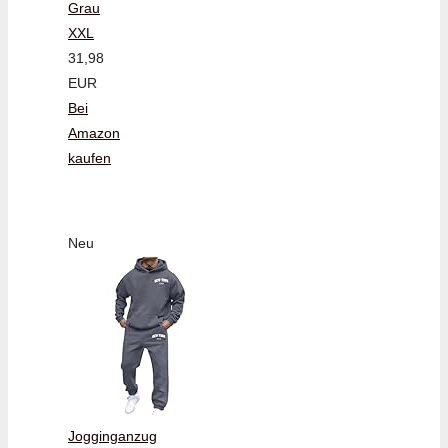
Grau
XXL
31,98
EUR
Bei
Amazon
kaufen
Neu
Jogginganzug