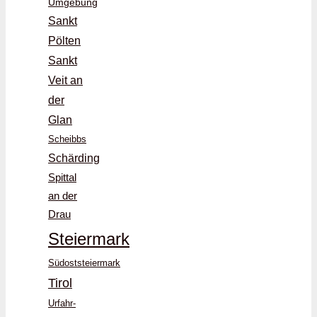
Umgebung
Sankt
Pölten
Sankt
Veit an
der
Glan
Scheibbs
Schärding
Spittal
an der
Drau
Steiermark
Südoststeiermark
Tirol
Urfahr-