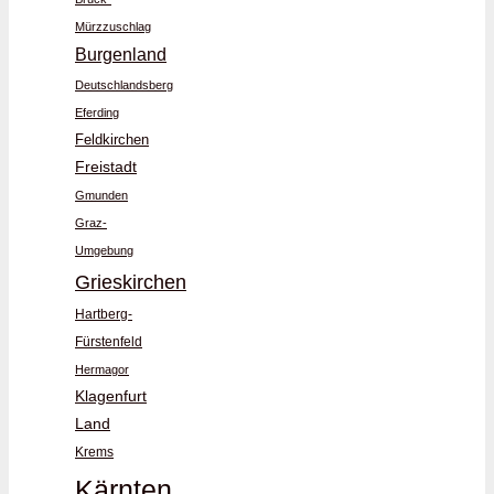
Mürzzuschlag
Burgenland
Deutschlandsberg
Eferding
Feldkirchen
Freistadt
Gmunden
Graz-
Umgebung
Grieskirchen
Hartberg-
Fürstenfeld
Hermagor
Klagenfurt
Land
Krems
Kärnten