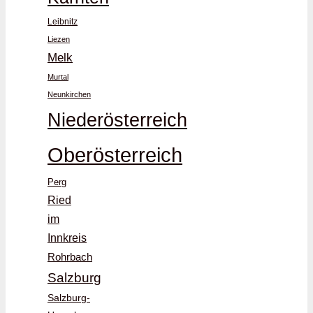
Leibnitz
Liezen
Melk
Murtal
Neunkirchen
Niederösterreich
Oberösterreich
Perg
Ried
im
Innkreis
Rohrbach
Salzburg
Salzburg-