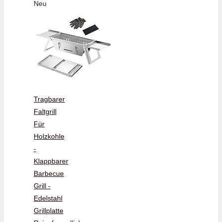
Neu
Tragbarer
Faltgrill
Für
Holzkohle
-
Klappbarer
Barbecue
Grill -
Edelstahl
Grillplatte