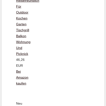
Reisefreundlich
Für
Outdoor
Kochen
Garten
Tischgrill
Balkon
Wohnung
Und
Picknick
46,26
EUR
Bei
Amazon
kaufen
Neu