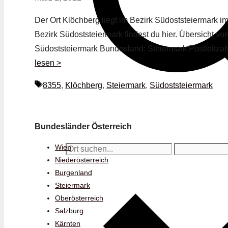
Der Ort Klöchberg liegt im Bezirk Südoststeiermark i
Bezirk Südoststeiermark findest du hier. Übersicht v
Südoststeiermark Bundesland: Steiermark Postleitza
lesen >
Schlagwörter
8355
,
Klöchberg
,
Steiermark
,
Südoststeiermark
Bundesländer Österreich
Wien
Niederösterreich
Burgenland
Steiermark
Oberösterreich
Salzburg
Kärnten