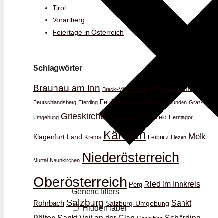
Tirol
Vorarlberg
Feiertage in Österreich
Schlagwörter
Braunau am Inn
Burgenland
Bruck-Mürzzuschlag
Feldkirchen
Freistadt
Deutschlandsberg
Eferding
Gmunden
Graz-
Grieskirchen
Hartberg-Fürstenfeld
Umgebung
Hermagor
Kärnten
Melk
Klagenfurt Land
Krems
Leibnitz
Liezen
Niederösterreich
Murtal
Neunkirchen
Oberösterreich
Ried im Innkreis
Perg
Generic filters
Salzburg
Rohrbach
Sankt
Salzburg-Umgebung
Hidden label
Schärding
Pölten
Sankt Veit an der Glan