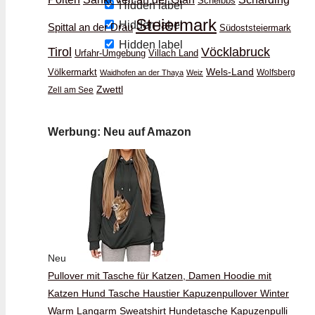
Scheibbs
Hidden label
Steiermark
Hidden label
Spittal an der Drau
Südoststeiermark
Hidden label
Vöcklabruck
Tirol
Urfahr-Umgebung
Villach Land
Wels-Land
Völkermarkt
Wolfsberg
Waidhofen an der Thaya
Weiz
Zwettl
Zell am See
Werbung: Neu auf Amazon
Neu
Pullover mit Tasche für Katzen, Damen Hoodie mit
Katzen Hund Tasche Haustier Kapuzenpullover Winter
Warm Langarm Sweatshirt Hundetasche Kapuzenpulli