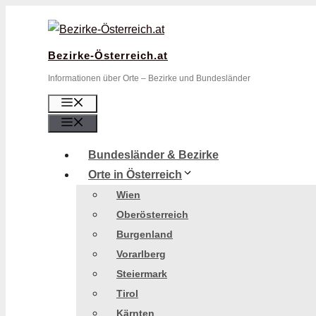
Zum
Inhalt
springen
Bezirke-Österreich.at
Informationen über Orte – Bezirke und Bundesländer
Menü
Menü
Bundesländer & Bezirke
Orte in Österreich
Wien
Oberösterreich
Burgenland
Vorarlberg
Steiermark
Tirol
Kärnten