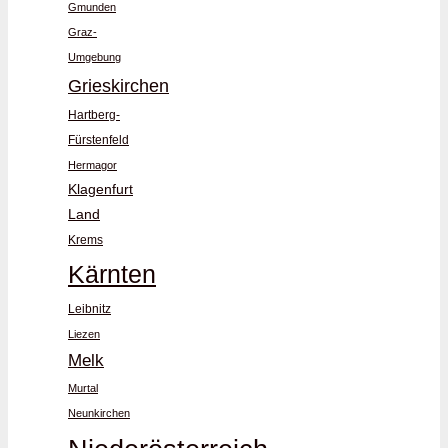
Gmunden
Graz-
Umgebung
Grieskirchen
Hartberg-
Fürstenfeld
Hermagor
Klagenfurt
Land
Krems
Kärnten
Leibnitz
Liezen
Melk
Murtal
Neunkirchen