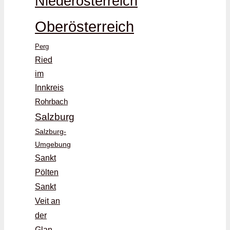
Niederösterreich
Oberösterreich
Perg
Ried
im
Innkreis
Rohrbach
Salzburg
Salzburg-
Umgebung
Sankt
Pölten
Sankt
Veit an
der
Glan