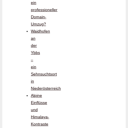
ein
professioneller
Domain-
Umzug?
Waidhofen
an
der
Ybbs
–
ein
Sehnsuchtsort
in
Niederösterreich
Alpine
Einflüsse
und
Himalaya-
Kontraste