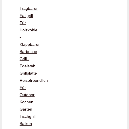
Tragbarer
Faltgrill
Für
Holzkohle
-
Klappbarer
Barbecue
Grill -
Edelstahl
Grillplatte
Reisefreundlich
Für
Outdoor
Kochen
Garten
Tischgrill
Balkon