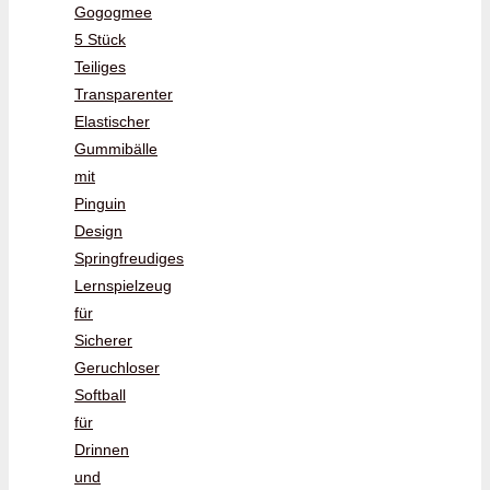
Gogogmee
5 Stück
Teiliges
Transparenter
Elastischer
Gummibälle
mit
Pinguin
Design
Springfreudiges
Lernspielzeug
für
Sicherer
Geruchloser
Softball
für
Drinnen
und