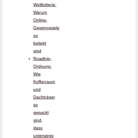
Weltlotterie:
Warum
Online-
Gewinnspiele
so
beliebt
sind
Roadtrip-
Ordnung:
Wie
Kofferraum
und
Dachträger
so
gepackt
sind,
dass
unterwegs