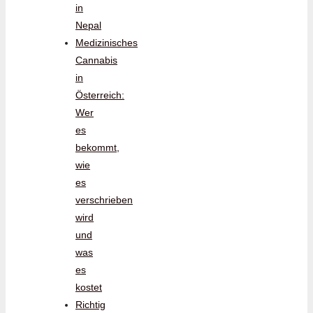
in
Nepal
Medizinisches
Cannabis
in
Österreich:
Wer
es
bekommt,
wie
es
verschrieben
wird
und
was
es
kostet
Richtig