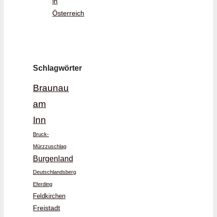
in
Österreich
Schlagwörter
Braunau
am
Inn
Bruck-
Mürzzuschlag
Burgenland
Deutschlandsberg
Eferding
Feldkirchen
Freistadt