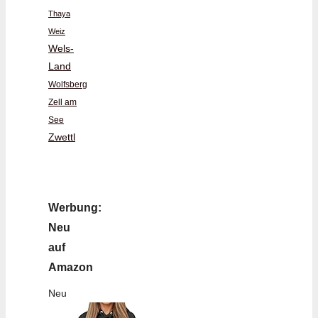
Thaya
Weiz
Wels-
Land
Wolfsberg
Zell am
See
Zwettl
Werbung:
Neu
auf
Amazon
Neu