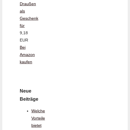
Draußen
als
Geschenk
für
9,18
EUR
Bei
Amazon
kaufen
Neue
Beiträge
Welche
Vorteile
bietet