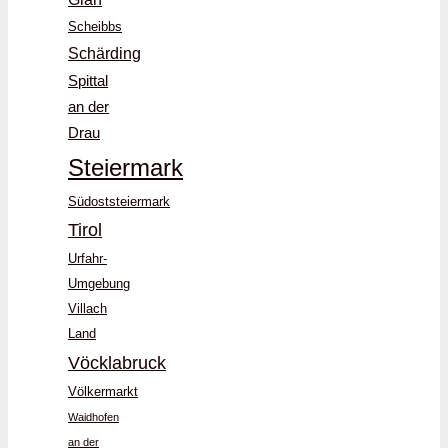
Scheibbs
Schärding
Spittal
an der
Drau
Steiermark
Südoststeiermark
Tirol
Urfahr-
Umgebung
Villach
Land
Vöcklabruck
Völkermarkt
Waidhofen
an der