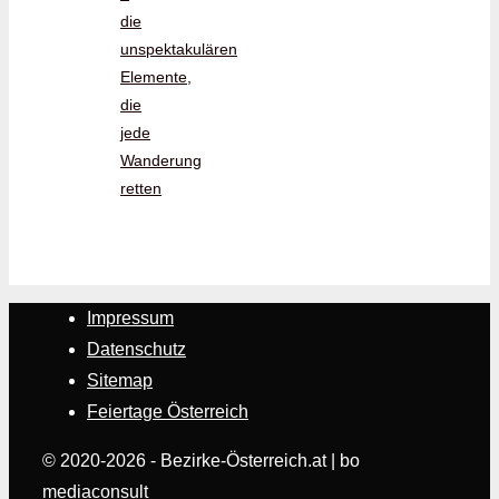
die
unspektakulären
Elemente,
die
jede
Wanderung
retten
Impressum
Datenschutz
Sitemap
Feiertage Österreich
© 2020-2026 - Bezirke-Österreich.at | bo
mediaconsult