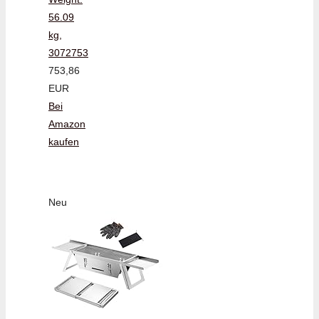
56.09
kg,
3072753
753,86
EUR
Bei
Amazon
kaufen
Neu