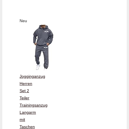
Neu
Jogginganzug
Herren
Set 2
Teiler
Trainingsanzug
Langarm
mit
Taschen