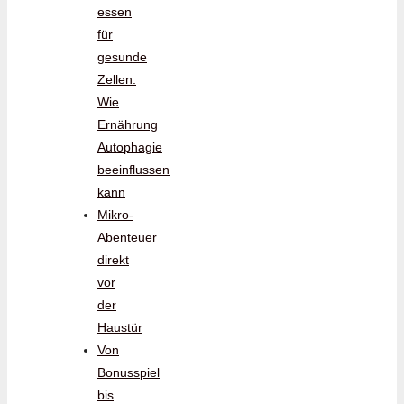
essen
für
gesunde
Zellen:
Wie
Ernährung
Autophagie
beeinflussen
kann
Mikro-
Abenteuer
direkt
vor
der
Haustür
Von
Bonusspiel
bis