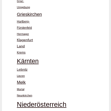
Graz-
Umgebung
Grieskirchen
Hartberg-
Fürstenfeld
Hermagor
Klagenfurt
Land
Krems
Kärnten
Leibnitz
Liezen
Melk
Murtal
Neunkirchen
Niederösterreich