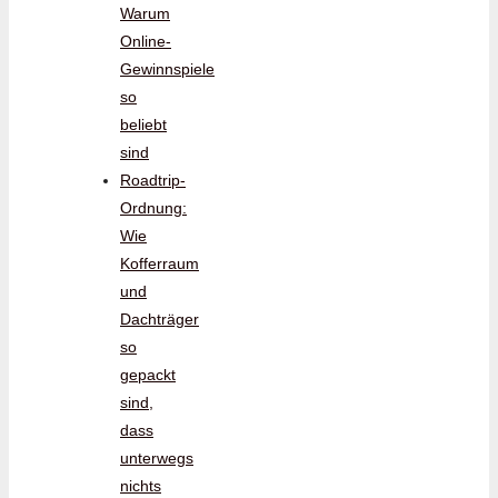
Warum
Online-
Gewinnspiele
so
beliebt
sind
Roadtrip-
Ordnung:
Wie
Kofferraum
und
Dachträger
so
gepackt
sind,
dass
unterwegs
nichts