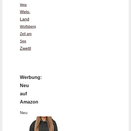
Weiz
Wels-
Land
Wolfsberg
Zell am
See
Zwettl
Werbung:
Neu
auf
Amazon
Neu