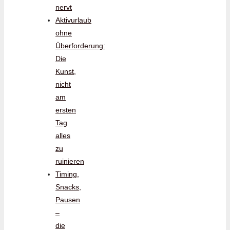
nervt
Aktivurlaub
ohne
Überforderung:
Die
Kunst,
nicht
am
ersten
Tag
alles
zu
ruinieren
Timing,
Snacks,
Pausen
–
die