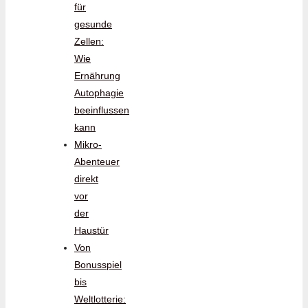
für
gesunde
Zellen:
Wie
Ernährung
Autophagie
beeinflussen
kann
Mikro-
Abenteuer
direkt
vor
der
Haustür
Von
Bonusspiel
bis
Weltlotterie: