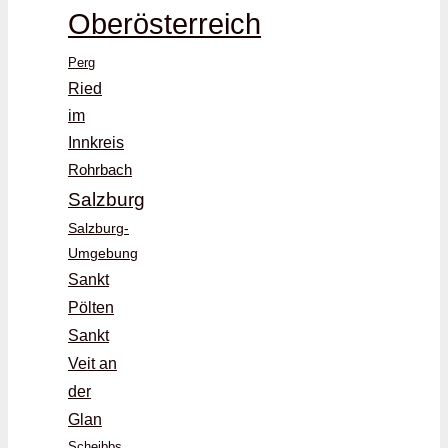
Oberösterreich
Perg
Ried
im
Innkreis
Rohrbach
Salzburg
Salzburg-
Umgebung
Sankt
Pölten
Sankt
Veit an
der
Glan
Scheibbs