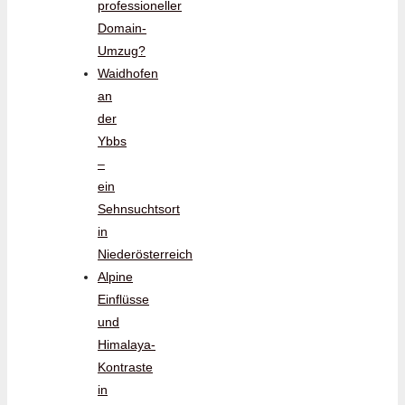
professioneller
Domain-
Umzug?
Waidhofen
an
der
Ybbs
–
ein
Sehnsuchtsort
in
Niederösterreich
Alpine
Einflüsse
und
Himalaya-
Kontraste
in