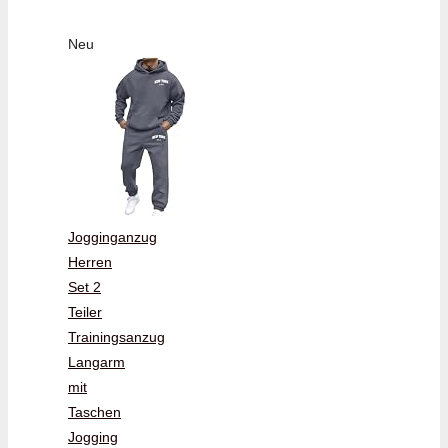
Neu
Jogginganzug
Herren
Set 2
Teiler
Trainingsanzug
Langarm
mit
Taschen
Jogging