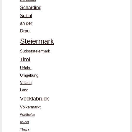
Schärding
Spittal
an der
Drau
Steiermark
Südoststeiermark
Tirol
Urfahr-
Umgebung
Villach
Land
Vöcklabruck
Völkermarkt
Waidhofen
an der
Thaya