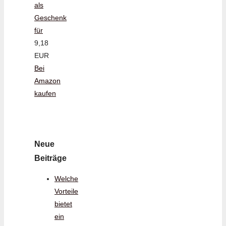
als
Geschenk
für
9,18
EUR
Bei
Amazon
kaufen
Neue
Beiträge
Welche
Vorteile
bietet
ein