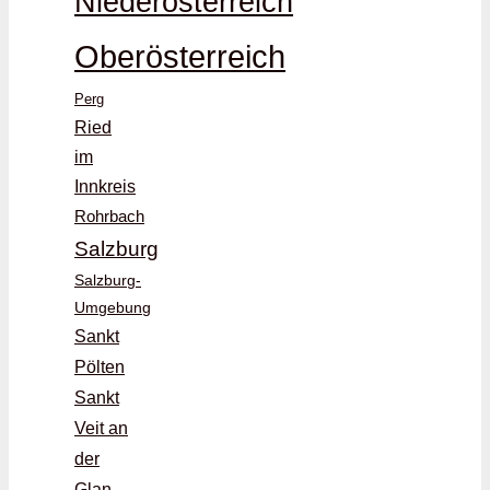
Niederösterreich
Oberösterreich
Perg
Ried
im
Innkreis
Rohrbach
Salzburg
Salzburg-
Umgebung
Sankt
Pölten
Sankt
Veit an
der
Glan