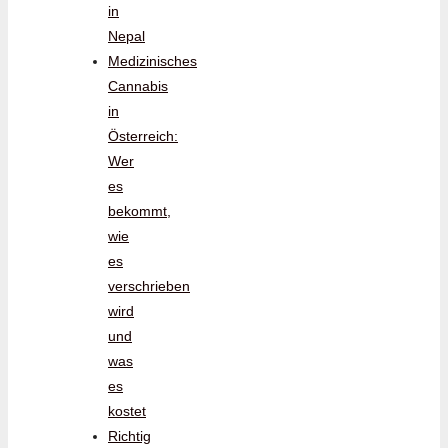
in
Nepal
Medizinisches
Cannabis
in
Österreich:
Wer
es
bekommt,
wie
es
verschrieben
wird
und
was
es
kostet
Richtig