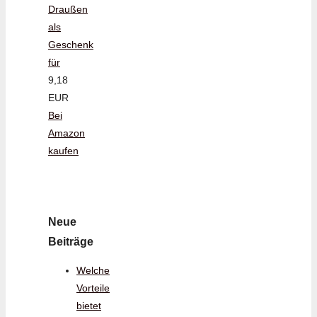
Draußen
als
Geschenk
für
9,18
EUR
Bei
Amazon
kaufen
Neue
Beiträge
Welche
Vorteile
bietet