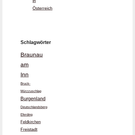
in
Österreich
Schlagwörter
Braunau
am
Inn
Bruck-
Mürzzuschlag
Burgenland
Deutschlandsberg
Eferding
Feldkirchen
Freistadt