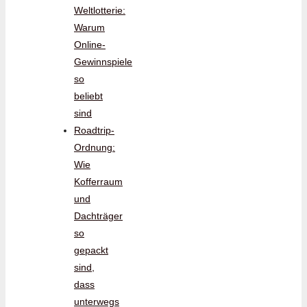
Weltlotterie:
Warum
Online-
Gewinnspiele
so
beliebt
sind
Roadtrip-
Ordnung:
Wie
Kofferraum
und
Dachträger
so
gepackt
sind,
dass
unterwegs