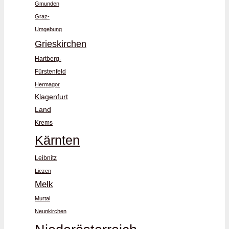
Gmunden
Graz-
Umgebung
Grieskirchen
Hartberg-
Fürstenfeld
Hermagor
Klagenfurt
Land
Krems
Kärnten
Leibnitz
Liezen
Melk
Murtal
Neunkirchen