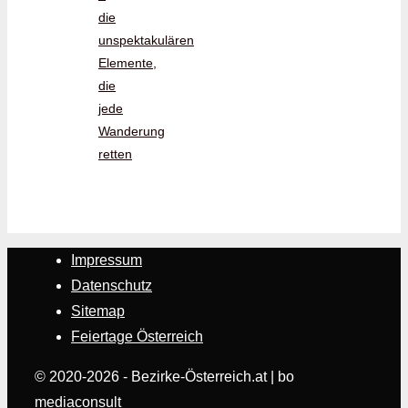
die
unspektakulären
Elemente,
die
jede
Wanderung
retten
Impressum
Datenschutz
Sitemap
Feiertage Österreich
© 2020-2026 - Bezirke-Österreich.at | bo
mediaconsult