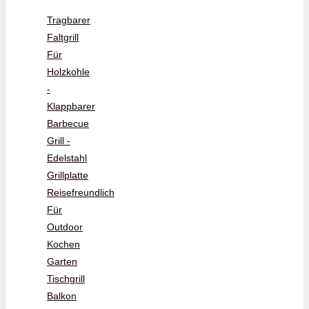
Tragbarer
Faltgrill
Für
Holzkohle
-
Klappbarer
Barbecue
Grill -
Edelstahl
Grillplatte
Reisefreundlich
Für
Outdoor
Kochen
Garten
Tischgrill
Balkon