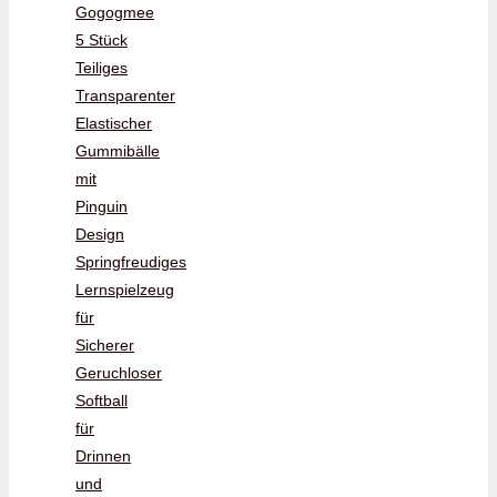
Gogogmee
5 Stück
Teiliges
Transparenter
Elastischer
Gummibälle
mit
Pinguin
Design
Springfreudiges
Lernspielzeug
für
Sicherer
Geruchloser
Softball
für
Drinnen
und