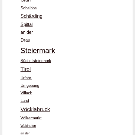
Scheibbs
Schärding
Spittal
an der
Drau
Steiermark
Südoststeiermark
Tirol
Urfahr-
Umgebung
Villach
Land
Vöcklabruck
Völkermarkt
Waidhofen
an der