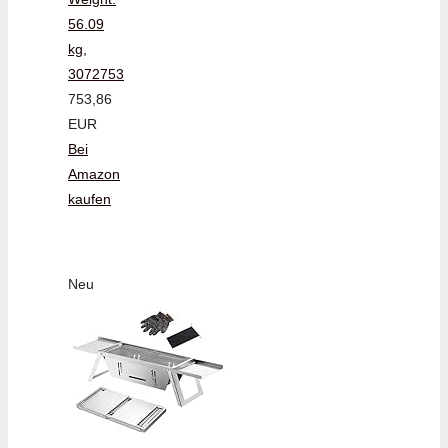
56.09
kg,
3072753
753,86
EUR
Bei
Amazon
kaufen
Neu