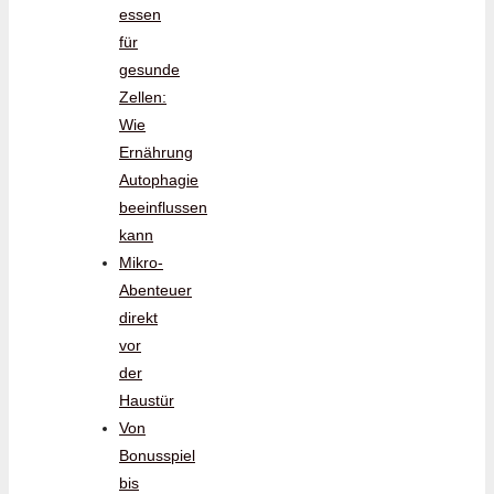
essen
für
gesunde
Zellen:
Wie
Ernährung
Autophagie
beeinflussen
kann
Mikro-
Abenteuer
direkt
vor
der
Haustür
Von
Bonusspiel
bis