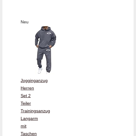
Neu
Jogginganzug
Herren
Set 2
Teiler
Trainingsanzug
Langarm
mit
Taschen