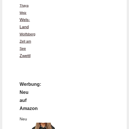
Thaya
Weiz
Wels-
Land
Wolfsberg
Zell am
See
Zwettl
Werbung:
Neu
auf
Amazon
Neu