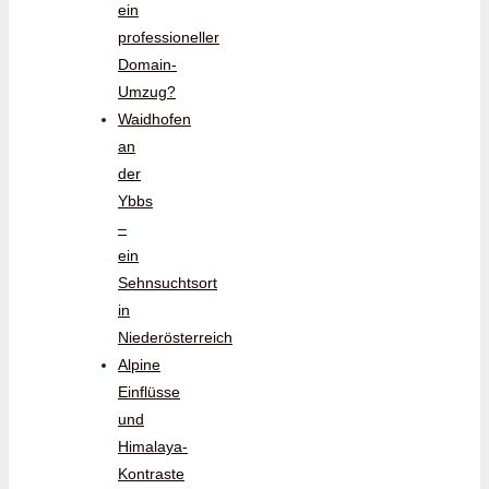
ein
professioneller
Domain-
Umzug?
Waidhofen
an
der
Ybbs
–
ein
Sehnsuchtsort
in
Niederösterreich
Alpine
Einflüsse
und
Himalaya-
Kontraste