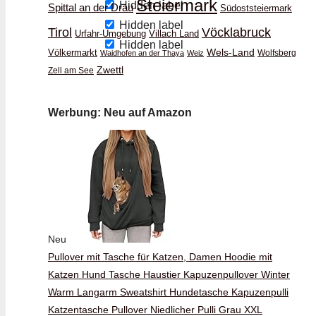
Steiermark
Hidden label
Spittal an der Drau
Südoststeiermark
Hidden label
Vöcklabruck
Tirol
Urfahr-Umgebung
Villach Land
Hidden label
Wels-Land
Völkermarkt
Wolfsberg
Waidhofen an der Thaya
Weiz
Zwettl
Zell am See
Werbung: Neu auf Amazon
Neu
Pullover mit Tasche für Katzen, Damen Hoodie mit
Katzen Hund Tasche Haustier Kapuzenpullover Winter
Warm Langarm Sweatshirt Hundetasche Kapuzenpulli
Katzentasche Pullover Niedlicher Pulli Grau XXL