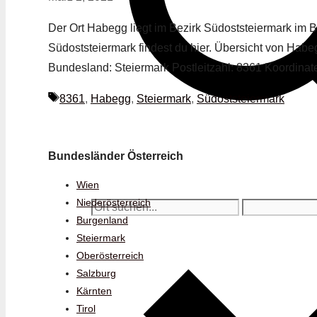
Der Ort Habegg liegt im Bezirk Südoststeiermark im 
Südoststeiermark findest du hier. Übersicht von Hab
Bundesland: Steiermark Postleitzahl: 8361 Koordina
Schlagwörter
8361
,
Habegg
,
Steiermark
,
Südoststeiermark
Bundesländer Österreich
Wien
Niederösterreich
Burgenland
Steiermark
Oberösterreich
Salzburg
Kärnten
Tirol