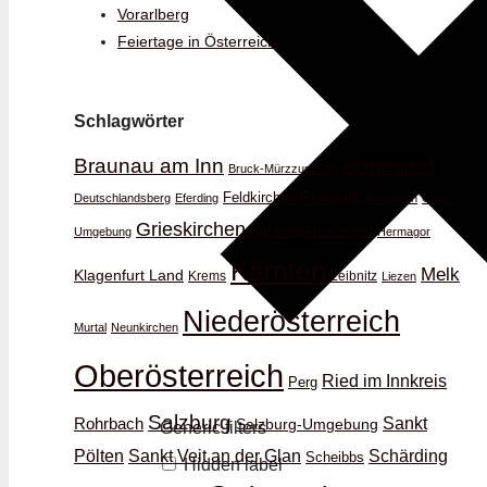
Vorarlberg
Feiertage in Österreich
Schlagwörter
Braunau am Inn
Burgenland
Bruck-Mürzzuschlag
Feldkirchen
Freistadt
Deutschlandsberg
Eferding
Gmunden
Graz-
Grieskirchen
Hartberg-Fürstenfeld
Umgebung
Hermagor
Kärnten
Melk
Klagenfurt Land
Krems
Leibnitz
Liezen
Niederösterreich
Murtal
Neunkirchen
Oberösterreich
Ried im Innkreis
Perg
Salzburg
Rohrbach
Sankt
Salzburg-Umgebung
Generic filters
Schärding
Pölten
Sankt Veit an der Glan
Scheibbs
Hidden label