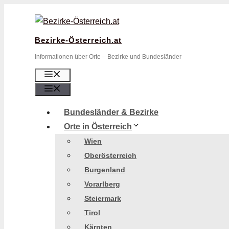
Zum
Inhalt
springen
Bezirke-Österreich.at
Informationen über Orte – Bezirke und Bundesländer
Menü
Menü
Bundesländer & Bezirke
Orte in Österreich
Wien
Oberösterreich
Burgenland
Vorarlberg
Steiermark
Tirol
Kärnten