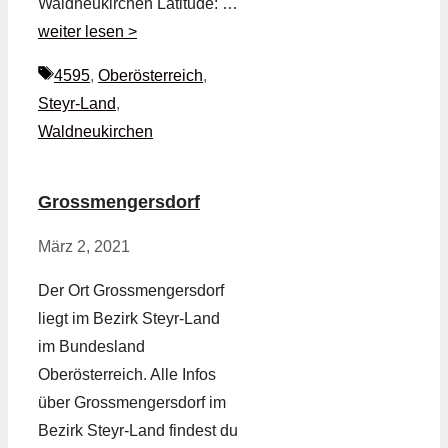
Waldneukirchen Latitude: …
weiter lesen >
Schlagwörter
4595
,
Oberösterreich
,
Steyr-Land
,
Waldneukirchen
Grossmengersdorf
März 2, 2021
Der Ort Grossmengersdorf
liegt im Bezirk Steyr-Land
im Bundesland
Oberösterreich. Alle Infos
über Grossmengersdorf im
Bezirk Steyr-Land findest du