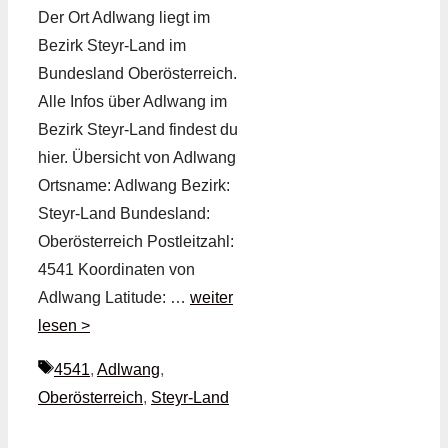
Der Ort Adlwang liegt im
Bezirk Steyr-Land im
Bundesland Oberösterreich.
Alle Infos über Adlwang im
Bezirk Steyr-Land findest du
hier. Übersicht von Adlwang
Ortsname: Adlwang Bezirk:
Steyr-Land Bundesland:
Oberösterreich Postleitzahl:
4541 Koordinaten von
Adlwang Latitude: …
weiter
lesen >
Schlagwörter
4541
,
Adlwang
,
Oberösterreich
,
Steyr-Land