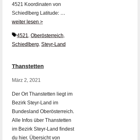
4521 Koordinaten von
Schiedlberg Latitude: …
weiter lesen >
Schlagwörter
4521
,
Oberösterreich
,
Schiedlberg
,
Steyr-Land
Thanstetten
März 2, 2021
Der Ort Thanstetten liegt im
Bezirk Steyr-Land im
Bundesland Oberösterreich.
Alle Infos über Thanstetten
im Bezirk Steyr-Land findest
du hier. Übersicht von