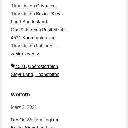
Thanstetten Ortsname:
Thanstetten Bezirk: Steyr-
Land Bundesland:
Oberösterreich Postleitzahl:
4521 Koordinaten von
Thanstetten Latitude: …
weiter lesen >
Schlagwörter
4521
,
Oberösterreich
,
Steyr-Land
,
Thanstetten
Wolfern
März 2, 2021
Der Ort Wolfern liegt im
Bezirk Steyr-Land im