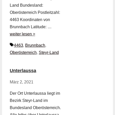
Land Bundesland:
Oberösterreich Postleitzahl:
4463 Koordinaten von
Brunnbach Latitude: …
weiter lesen >
Schlagwörter
4463
,
Brunnbach
,
Oberösterreich
,
Steyr-Land
Unterlaussa
März 2, 2021
Der Ort Unterlaussa liegt im
Bezirk Steyr-Land im
Bundesland Oberösterreich.
Alle Infos über Unterlaussa