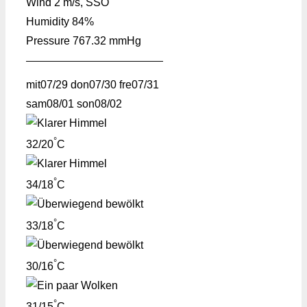
Wind
2 m/s, SSO
Humidity
84%
Pressure
767.32 mmHg
mit
07/29
don
07/30
fre
07/31
sam
08/01
son
08/02
°
32/20
C
°
34/18
C
°
33/18
C
°
30/16
C
°
31/15
C