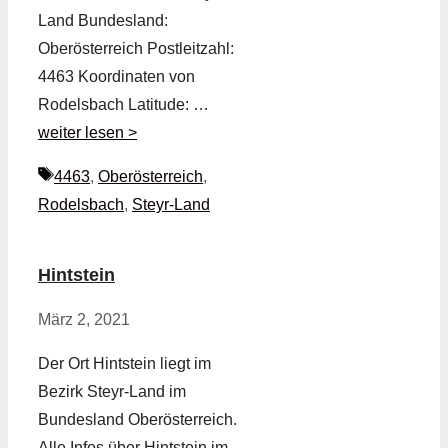
Land Bundesland:
Oberösterreich Postleitzahl:
4463 Koordinaten von
Rodelsbach Latitude: …
weiter lesen >
Schlagwörter
4463
,
Oberösterreich
,
Rodelsbach
,
Steyr-Land
Hintstein
März 2, 2021
Der Ort Hintstein liegt im
Bezirk Steyr-Land im
Bundesland Oberösterreich.
Alle Infos über Hintstein im