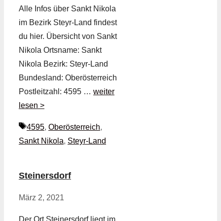
Alle Infos über Sankt Nikola
im Bezirk Steyr-Land findest
du hier. Übersicht von Sankt
Nikola Ortsname: Sankt
Nikola Bezirk: Steyr-Land
Bundesland: Oberösterreich
Postleitzahl: 4595 …
weiter
lesen >
Schlagwörter
4595
,
Oberösterreich
,
Sankt Nikola
,
Steyr-Land
Steinersdorf
März 2, 2021
Der Ort Steinersdorf liegt im