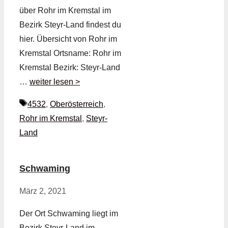
über Rohr im Kremstal im
Bezirk Steyr-Land findest du
hier. Übersicht von Rohr im
Kremstal Ortsname: Rohr im
Kremstal Bezirk: Steyr-Land
…
weiter lesen >
Schlagwörter
4532
,
Oberösterreich
,
Rohr im Kremstal
,
Steyr-
Land
Schwaming
März 2, 2021
Der Ort Schwaming liegt im
Bezirk Steyr-Land im