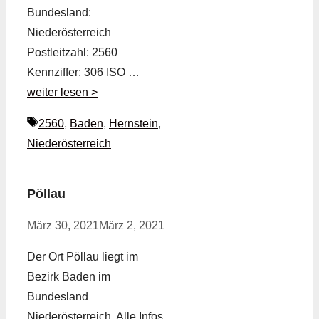
Bundesland:
Niederösterreich
Postleitzahl: 2560
Kennziffer: 306 ISO …
weiter lesen >
Schlagwörter
2560
,
Baden
,
Hernstein
,
Niederösterreich
Pöllau
März 30, 2021
März 2, 2021
Der Ort Pöllau liegt im
Bezirk Baden im
Bundesland
Niederösterreich. Alle Infos