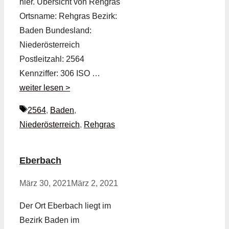
hier. Übersicht von Rehgras
Ortsname: Rehgras Bezirk:
Baden Bundesland:
Niederösterreich
Postleitzahl: 2564
Kennziffer: 306 ISO …
weiter lesen >
Schlagwörter
2564
,
Baden
,
Niederösterreich
,
Rehgras
Eberbach
März 30, 2021
März 2, 2021
Der Ort Eberbach liegt im
Bezirk Baden im