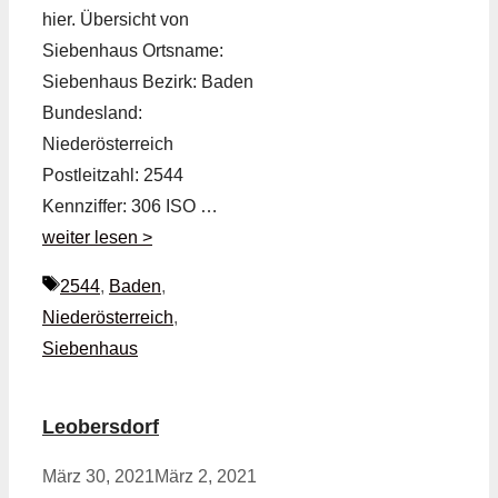
hier. Übersicht von
Siebenhaus Ortsname:
Siebenhaus Bezirk: Baden
Bundesland:
Niederösterreich
Postleitzahl: 2544
Kennziffer: 306 ISO …
weiter lesen >
Schlagwörter
2544
,
Baden
,
Niederösterreich
,
Siebenhaus
Leobersdorf
März 30, 2021
März 2, 2021