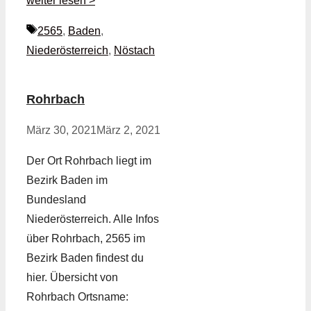
weiter lesen >
Schlagwörter
2565
,
Baden
,
Niederösterreich
,
Nöstach
Rohrbach
März 30, 2021
März 2, 2021
Der Ort Rohrbach liegt im
Bezirk Baden im
Bundesland
Niederösterreich. Alle Infos
über Rohrbach, 2565 im
Bezirk Baden findest du
hier. Übersicht von
Rohrbach Ortsname: