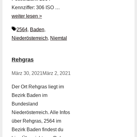
Kennziffer: 306 ISO …
weiter lesen >
Schlagwörter
2564
,
Baden
,
Niederösterreich
,
Niemtal
Rehgras
März 30, 2021
März 2, 2021
Der Ort Rehgras liegt im
Bezirk Baden im
Bundesland
Niederösterreich. Alle Infos
über Rehgras, 2564 im
Bezirk Baden findest du