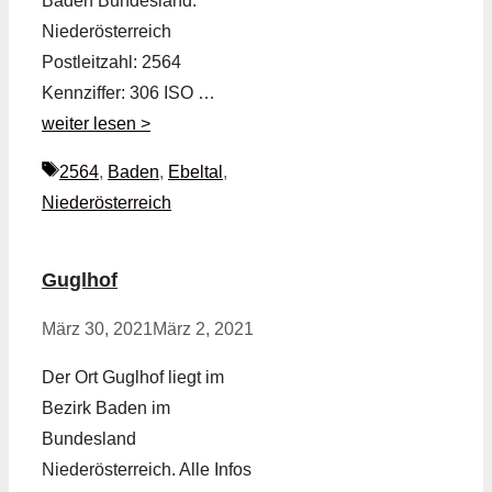
Baden Bundesland:
Niederösterreich
Postleitzahl: 2564
Kennziffer: 306 ISO …
weiter lesen >
Schlagwörter
2564
,
Baden
,
Ebeltal
,
Niederösterreich
Guglhof
März 30, 2021
März 2, 2021
Der Ort Guglhof liegt im
Bezirk Baden im
Bundesland
Niederösterreich. Alle Infos