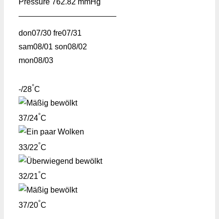
Pressure
762.82 mmHg
don
07/30
fre
07/31
sam
08/01
son
08/02
mon
08/03
°
-/28
C
°
37/24
C
°
33/22
C
°
32/21
C
°
37/20
C