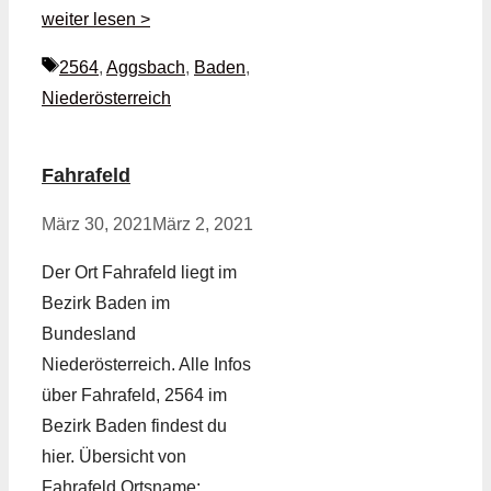
weiter lesen >
Schlagwörter
2564
,
Aggsbach
,
Baden
,
Niederösterreich
Fahrafeld
März 30, 2021
März 2, 2021
Der Ort Fahrafeld liegt im
Bezirk Baden im
Bundesland
Niederösterreich. Alle Infos
über Fahrafeld, 2564 im
Bezirk Baden findest du
hier. Übersicht von
Fahrafeld Ortsname: