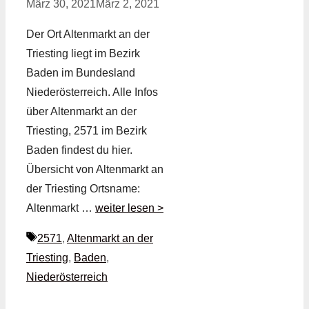
März 30, 2021
März 2, 2021
Der Ort Altenmarkt an der
Triesting liegt im Bezirk
Baden im Bundesland
Niederösterreich. Alle Infos
über Altenmarkt an der
Triesting, 2571 im Bezirk
Baden findest du hier.
Übersicht von Altenmarkt an
der Triesting Ortsname:
Altenmarkt …
weiter lesen >
Schlagwörter
2571
,
Altenmarkt an der
Triesting
,
Baden
,
Niederösterreich