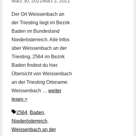
März 30, 2021
März 2, 2021
Der Ort Weissenbach an
der Triesting liegt im Bezirk
Baden im Bundesland
Niederösterreich. Alle Infos
über Weissenbach an der
Triesting, 2564 im Bezirk
Baden findest du hier.
Übersicht von Weissenbach
an der Triesting Ortsname:
Weissenbach …
weiter
lesen >
Schlagwörter
2564
,
Baden
,
Niederösterreich
,
Weissenbach an der