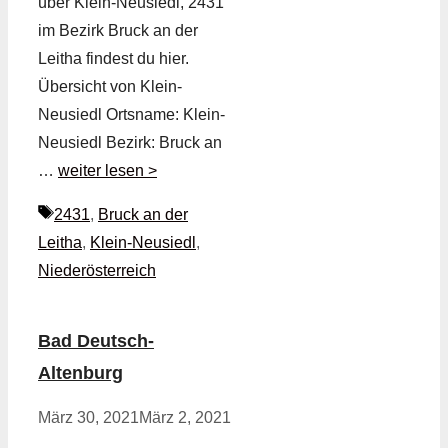
über Klein-Neusiedl, 2431
im Bezirk Bruck an der
Leitha findest du hier.
Übersicht von Klein-
Neusiedl Ortsname: Klein-
Neusiedl Bezirk: Bruck an
…
weiter lesen >
Schlagwörter
2431
,
Bruck an der
Leitha
,
Klein-Neusiedl
,
Niederösterreich
Bad Deutsch-
Altenburg
März 30, 2021
März 2, 2021