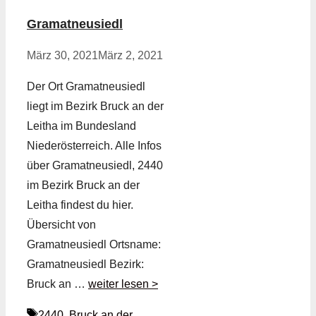
Gramatneusiedl
März 30, 2021
März 2, 2021
Der Ort Gramatneusiedl
liegt im Bezirk Bruck an der
Leitha im Bundesland
Niederösterreich. Alle Infos
über Gramatneusiedl, 2440
im Bezirk Bruck an der
Leitha findest du hier.
Übersicht von
Gramatneusiedl Ortsname:
Gramatneusiedl Bezirk:
Bruck an …
weiter lesen >
Schlagwörter
2440
,
Bruck an der