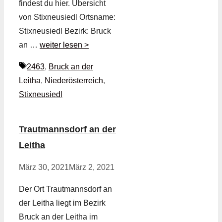
findest du hier. Übersicht
von Stixneusiedl Ortsname:
Stixneusiedl Bezirk: Bruck
an …
weiter lesen >
Schlagwörter
2463
,
Bruck an der
Leitha
,
Niederösterreich
,
Stixneusiedl
Trautmannsdorf an der
Leitha
März 30, 2021
März 2, 2021
Der Ort Trautmannsdorf an
der Leitha liegt im Bezirk
Bruck an der Leitha im