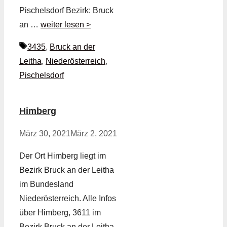
Pischelsdorf Bezirk: Bruck
an …
weiter lesen >
Schlagwörter
3435
,
Bruck an der
Leitha
,
Niederösterreich
,
Pischelsdorf
Himberg
März 30, 2021
März 2, 2021
Der Ort Himberg liegt im
Bezirk Bruck an der Leitha
im Bundesland
Niederösterreich. Alle Infos
über Himberg, 3611 im
Bezirk Bruck an der Leitha