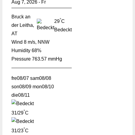
Aug 7, 2026 - Fr
Bruck an
°
29
C
der Leitha,
Bedeckt
AT
Wind
8 m/s, NNW
Humidity
68%
Pressure
763.57 mmHg
fre
08/07
sam
08/08
son
08/09
mon
08/10
die
08/11
°
31/29
C
°
31/23
C