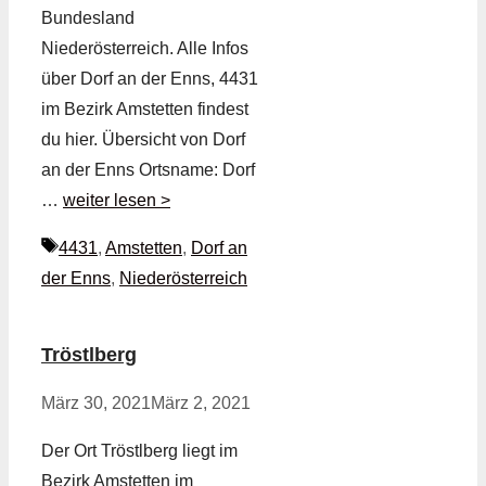
Bundesland
Niederösterreich. Alle Infos
über Dorf an der Enns, 4431
im Bezirk Amstetten findest
du hier. Übersicht von Dorf
an der Enns Ortsname: Dorf
…
weiter lesen >
Schlagwörter
4431
,
Amstetten
,
Dorf an
der Enns
,
Niederösterreich
Tröstlberg
März 30, 2021
März 2, 2021
Der Ort Tröstlberg liegt im
Bezirk Amstetten im