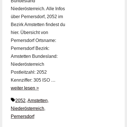
Bundesland
Niederösterreich. Alle Infos
über Pernersdorf, 2052 im
Bezirk Amstetten findest du
hier. Übersicht von
Pernersdorf Ortsname:
Pernersdorf Bezirk:
Amstetten Bundesland:
Niederösterreich
Postleitzahl: 2052
Kennziffer: 305 ISO …
weiter lesen >
Schlagwörter
2052
,
Amstetten
,
Niederösterreich
,
Pernersdorf