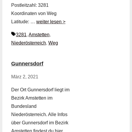
Postleitzahl: 3281
Koordinaten von Weg
Latitude: …
weiter lesen >
Schlagwörter
3281
,
Amstetten
,
Niederösterreich
,
Weg
Gunnersdorf
März 2, 2021
Der Ort Gunnersdorf liegt im
Bezirk Amstetten im
Bundesland
Niederösterreich. Alle Infos
über Gunnersdorf im Bezirk
Amstetten findest du hier.