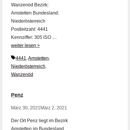
Wanzenöd Bezirk:
Amstetten Bundesland:
Niederösterreich
Postleitzahl: 4441
Kennziffer: 305 ISO …
weiter lesen >
Schlagwörter
4441
,
Amstetten
,
Niederösterreich
,
Wanzenöd
Penz
März 30, 2021
März 2, 2021
Der Ort Penz liegt im Bezirk
Amstetten im Bundesland