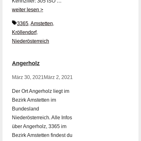
Kennziffer: 305 ISO …
weiter lesen >
Schlagwörter
3365
,
Amstetten
,
Kröllendorf
,
Niederösterreich
Angerholz
März 30, 2021
März 2, 2021
Der Ort Angerholz liegt im
Bezirk Amstetten im
Bundesland
Niederösterreich. Alle Infos
über Angerholz, 3365 im
Bezirk Amstetten findest du