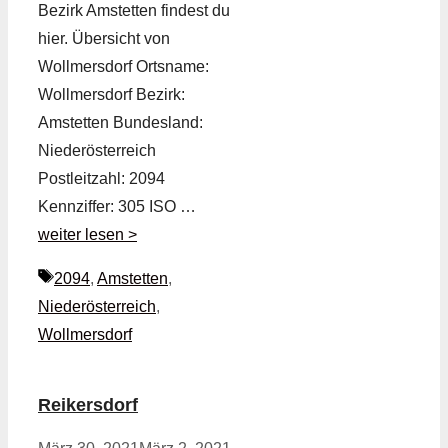
Bezirk Amstetten findest du
hier. Übersicht von
Wollmersdorf Ortsname:
Wollmersdorf Bezirk:
Amstetten Bundesland:
Niederösterreich
Postleitzahl: 2094
Kennziffer: 305 ISO …
weiter lesen >
Schlagwörter
2094
,
Amstetten
,
Niederösterreich
,
Wollmersdorf
Reikersdorf