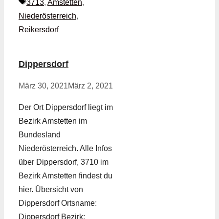
Schlagwörter
3713
,
Amstetten
,
Niederösterreich
,
Reikersdorf
Dippersdorf
März 30, 2021
März 2, 2021
Der Ort Dippersdorf liegt im
Bezirk Amstetten im
Bundesland
Niederösterreich. Alle Infos
über Dippersdorf, 3710 im
Bezirk Amstetten findest du
hier. Übersicht von
Dippersdorf Ortsname:
Dippersdorf Bezirk: