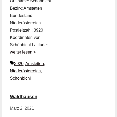
Ortsname: Schönbichl
Bezirk: Amstetten
Bundesland:
Niederösterreich
Postleitzahl: 3920
Koordinaten von
Schönbichl Latitude: …
weiter lesen >
Schlagwörter
3920
,
Amstetten
,
Niederösterreich
,
Schönbichl
Waldhausen
März 2, 2021