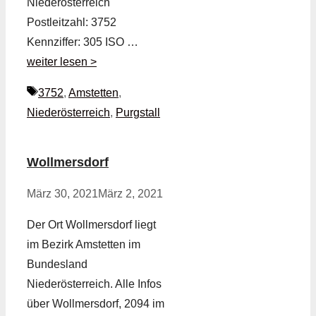
Niederösterreich
Postleitzahl: 3752
Kennziffer: 305 ISO …
weiter lesen >
Schlagwörter
3752
,
Amstetten
,
Niederösterreich
,
Purgstall
Wollmersdorf
März 30, 2021
März 2, 2021
Der Ort Wollmersdorf liegt
im Bezirk Amstetten im
Bundesland
Niederösterreich. Alle Infos
über Wollmersdorf, 2094 im