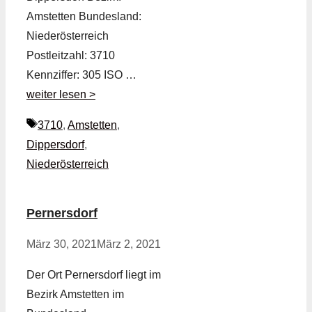
Amstetten Bundesland:
Niederösterreich
Postleitzahl: 3710
Kennziffer: 305 ISO …
weiter lesen >
Schlagwörter
3710
,
Amstetten
,
Dippersdorf
,
Niederösterreich
Pernersdorf
März 30, 2021
März 2, 2021
Der Ort Pernersdorf liegt im
Bezirk Amstetten im