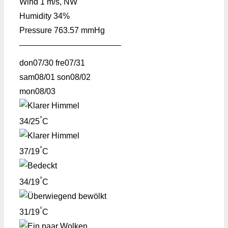
Wind
1 m/s, NW
Humidity
34%
Pressure
763.57 mmHg
don
07/30
fre
07/31
sam
08/01
son
08/02
mon
08/03
°
34/25
C
°
37/19
C
°
34/19
C
°
31/19
C