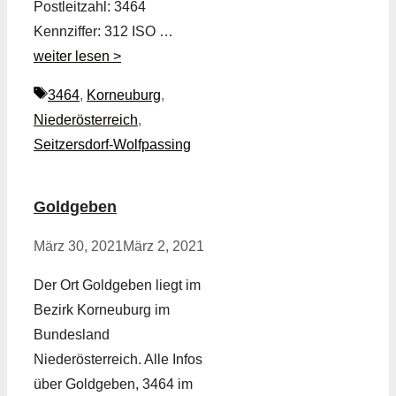
Postleitzahl: 3464
Kennziffer: 312 ISO …
weiter lesen >
Schlagwörter
3464
,
Korneuburg
,
Niederösterreich
,
Seitzersdorf-Wolfpassing
Goldgeben
März 30, 2021
März 2, 2021
Der Ort Goldgeben liegt im
Bezirk Korneuburg im
Bundesland
Niederösterreich. Alle Infos
über Goldgeben, 3464 im