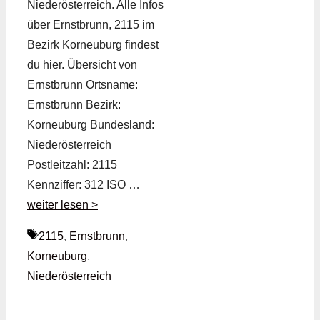
Niederösterreich. Alle Infos
über Ernstbrunn, 2115 im
Bezirk Korneuburg findest
du hier. Übersicht von
Ernstbrunn Ortsname:
Ernstbrunn Bezirk:
Korneuburg Bundesland:
Niederösterreich
Postleitzahl: 2115
Kennziffer: 312 ISO …
weiter lesen >
Schlagwörter
2115
,
Ernstbrunn
,
Korneuburg
,
Niederösterreich