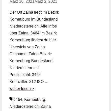
März 30, 2021
März 2, 2021
Der Ort Zaina liegt im Bezirk
Korneuburg im Bundesland
Niederösterreich. Alle Infos
über Zaina, 3464 im Bezirk
Korneuburg findest du hier.
Übersicht von Zaina
Ortsname: Zaina Bezirk:
Korneuburg Bundesland:
Niederösterreich
Postleitzahl: 3464
Kennziffer: 312 ISO …
weiter lesen >
Schlagwörter
3464
,
Korneuburg
,
Niederösterreich
,
Zaina