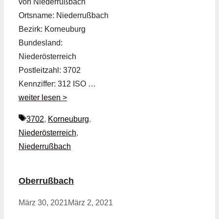
von Niederrußbach
Ortsname: Niederrußbach
Bezirk: Korneuburg
Bundesland:
Niederösterreich
Postleitzahl: 3702
Kennziffer: 312 ISO …
weiter lesen >
Schlagwörter
3702
,
Korneuburg
,
Niederösterreich
,
Niederrußbach
Oberrußbach
März 30, 2021
März 2, 2021