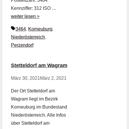
Postleitzahl: 3464
Kennziffer: 312 ISO …
weiter lesen >
Schlagwörter
3464
,
Korneuburg
,
Niederösterreich
,
Perzendorf
Stetteldorf am Wagram
März 30, 2021
März 2, 2021
Der Ort Stetteldorf am
Wagram liegt im Bezirk
Korneuburg im Bundesland
Niederösterreich. Alle Infos
über Stetteldorf am