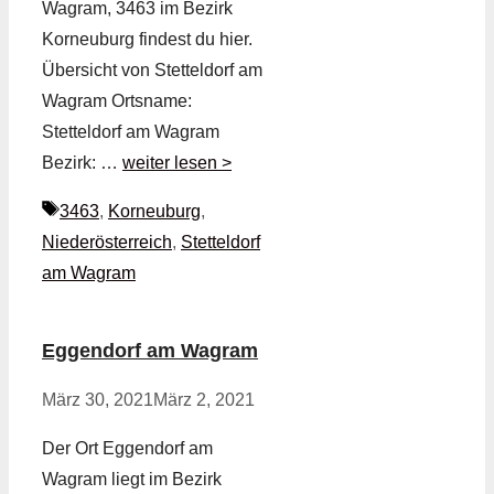
Wagram, 3463 im Bezirk
Korneuburg findest du hier.
Übersicht von Stetteldorf am
Wagram Ortsname:
Stetteldorf am Wagram
Bezirk: …
weiter lesen >
Schlagwörter
3463
,
Korneuburg
,
Niederösterreich
,
Stetteldorf
am Wagram
Eggendorf am Wagram
März 30, 2021
März 2, 2021
Der Ort Eggendorf am
Wagram liegt im Bezirk