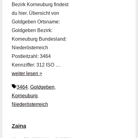
Bezirk Korneuburg findest
du hier. Übersicht von
Goldgeben Ortsname:
Goldgeben Bezirk:
Korneuburg Bundesland:
Niederösterreich
Postleitzahl: 3464
Kennziffer: 312 ISO …
weiter lesen >
Schlagwörter
3464
,
Goldgeben
,
Korneuburg
,
Niederösterreich
Zaina