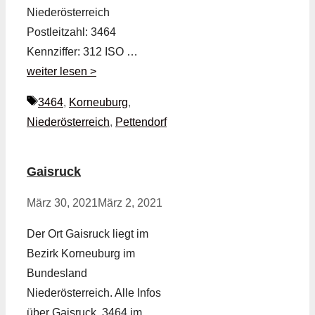
Niederösterreich
Postleitzahl: 3464
Kennziffer: 312 ISO …
weiter lesen >
Schlagwörter
3464
,
Korneuburg
,
Niederösterreich
,
Pettendorf
Gaisruck
März 30, 2021
März 2, 2021
Der Ort Gaisruck liegt im
Bezirk Korneuburg im
Bundesland
Niederösterreich. Alle Infos
über Gaisruck, 3464 im