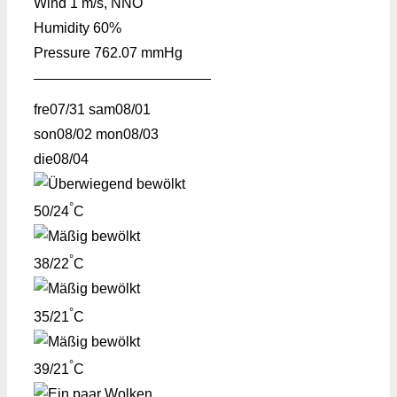
Wind
1 m/s, NNO
Humidity
60%
Pressure
762.07 mmHg
fre
07/31
sam
08/01
son
08/02
mon
08/03
die
08/04
°
50/24
C
°
38/22
C
°
35/21
C
°
39/21
C