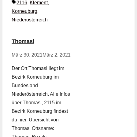
Schlagwörter
2116
,
Klement
,
Korneuburg
,
Niederösterreich
Thomasl
März 30, 2021
März 2, 2021
Der Ort Thomasl liegt im
Bezirk Korneuburg im
Bundesland
Niederösterreich. Alle Infos
über Thomasl, 2115 im
Bezirk Korneuburg findest
du hier. Übersicht von
Thomasl Ortsname:
Thomasl Bezirk: