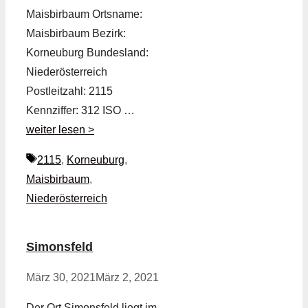
Maisbirbaum Ortsname:
Maisbirbaum Bezirk:
Korneuburg Bundesland:
Niederösterreich
Postleitzahl: 2115
Kennziffer: 312 ISO …
weiter lesen >
Schlagwörter
2115
,
Korneuburg
,
Maisbirbaum
,
Niederösterreich
Simonsfeld
März 30, 2021
März 2, 2021
Der Ort Simonsfeld liegt im