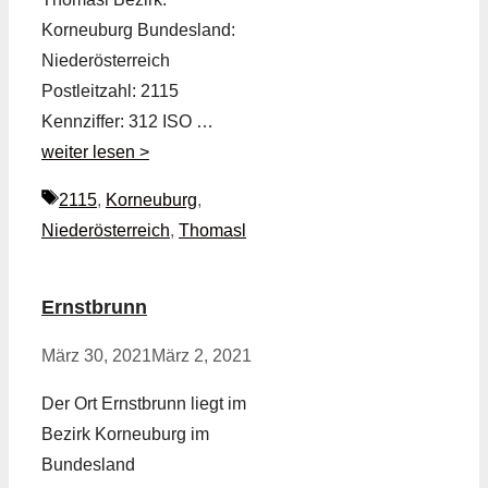
Korneuburg Bundesland:
Niederösterreich
Postleitzahl: 2115
Kennziffer: 312 ISO …
weiter lesen >
Schlagwörter
2115
,
Korneuburg
,
Niederösterreich
,
Thomasl
Ernstbrunn
März 30, 2021
März 2, 2021
Der Ort Ernstbrunn liegt im
Bezirk Korneuburg im
Bundesland