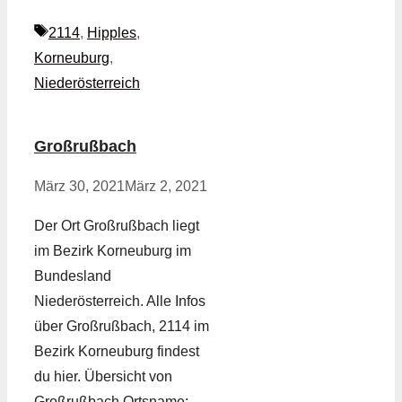
Schlagwörter
2114
,
Hipples
,
Korneuburg
,
Niederösterreich
Großrußbach
März 30, 2021
März 2, 2021
Der Ort Großrußbach liegt
im Bezirk Korneuburg im
Bundesland
Niederösterreich. Alle Infos
über Großrußbach, 2114 im
Bezirk Korneuburg findest
du hier. Übersicht von
Großrußbach Ortsname: