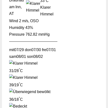
Braunau
33
C
am Inn,
Klarer
AT
Himmel
Wind
2 m/s, OSO
Humidity
43%
Pressure
762.82 mmHg
mit
07/29
don
07/30
fre
07/31
sam
08/01
son
08/02
°
31/28
C
°
39/19
C
°
36/18
C