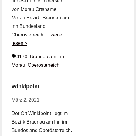
findest du hier. Übersicht
von Morau Ortsname:
Morau Bezirk: Braunau am
Inn Bundesland:
Oberösterreich …
weiter
lesen >
Schlagwörter
4170
,
Braunau am Inn
,
Morau
,
Oberösterreich
Winklpoint
März 2, 2021
Der Ort Winklpoint liegt im
Bezirk Braunau am Inn im
Bundesland Oberösterreich.