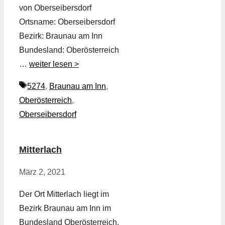
von Oberseibersdorf
Ortsname: Oberseibersdorf
Bezirk: Braunau am Inn
Bundesland: Oberösterreich
…
weiter lesen >
Schlagwörter
5274
,
Braunau am Inn
,
Oberösterreich
,
Oberseibersdorf
Mitterlach
März 2, 2021
Der Ort Mitterlach liegt im
Bezirk Braunau am Inn im
Bundesland Oberösterreich.