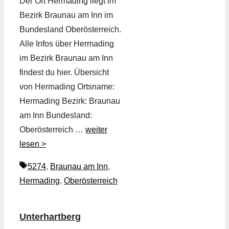
Der Ort Hermading liegt im
Bezirk Braunau am Inn im
Bundesland Oberösterreich.
Alle Infos über Hermading
im Bezirk Braunau am Inn
findest du hier. Übersicht
von Hermading Ortsname:
Hermading Bezirk: Braunau
am Inn Bundesland:
Oberösterreich …
weiter
lesen >
Schlagwörter
5274
,
Braunau am Inn
,
Hermading
,
Oberösterreich
Unterhartberg