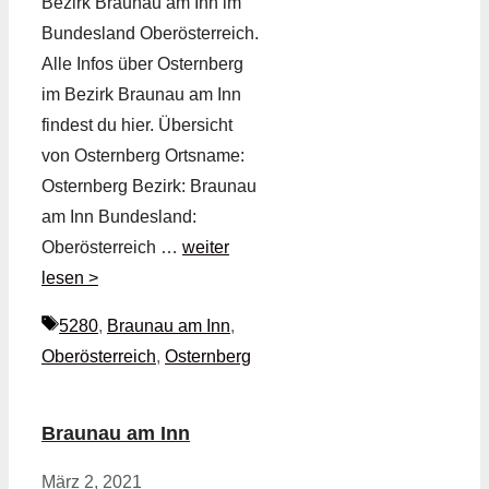
Bezirk Braunau am Inn im
Bundesland Oberösterreich.
Alle Infos über Osternberg
im Bezirk Braunau am Inn
findest du hier. Übersicht
von Osternberg Ortsname:
Osternberg Bezirk: Braunau
am Inn Bundesland:
Oberösterreich …
weiter
lesen >
Schlagwörter
5280
,
Braunau am Inn
,
Oberösterreich
,
Osternberg
Braunau am Inn
März 2, 2021