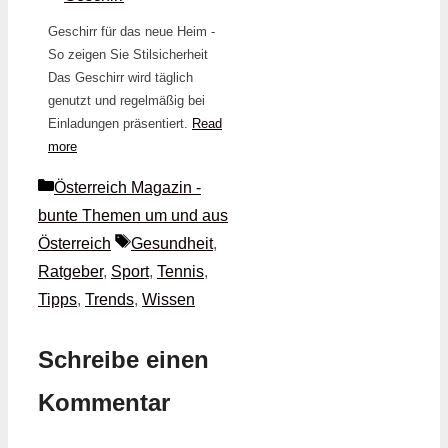
Geschirr für das neue Heim -
So zeigen Sie Stilsicherheit
Das Geschirr wird täglich
genutzt und regelmäßig bei
Einladungen präsentiert.
Read
more
Kategorien
Österreich Magazin -
bunte Themen um und aus
Schlagwörter
Österreich
Gesundheit
,
Ratgeber
,
Sport
,
Tennis
,
Tipps
,
Trends
,
Wissen
Schreibe einen
Kommentar