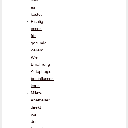
was
es
kostet
Richtig
essen
für
gesunde
Zellen:
Wie
Ernährung
Autophagie
beeinflussen
kann
Mikro-
Abenteuer
direkt
vor
der