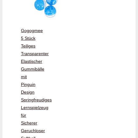
Gogogmee
5 Stück
Teiliges
Transparenter
Elastischer
Gummibälle
mit
Pinguin
Design
Springfreudiges
Lernspielzeug
für
Sicherer
Geruchloser