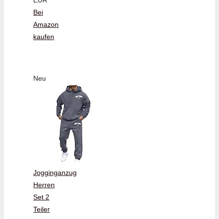
EUR
Bei
Amazon
kaufen
Neu
Jogginganzug
Herren
Set 2
Teiler