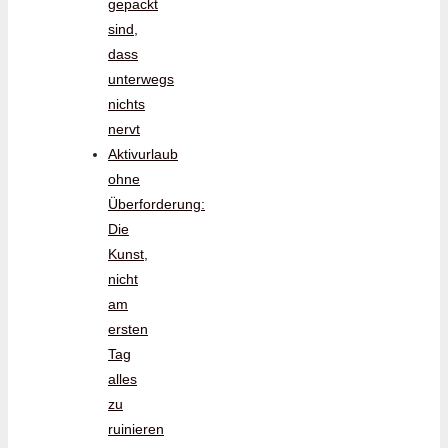
gepackt
sind,
dass
unterwegs
nichts
nervt
Aktivurlaub
ohne
Überforderung:
Die
Kunst,
nicht
am
ersten
Tag
alles
zu
ruinieren