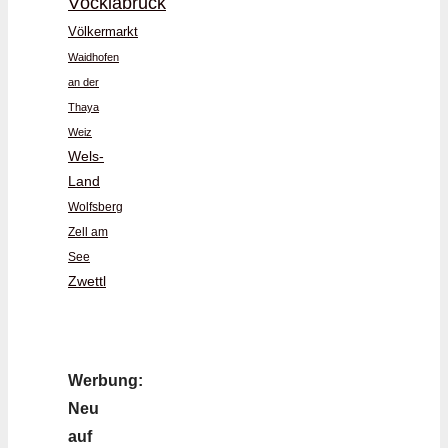
Vöcklabruck
Völkermarkt
Waidhofen
an der
Thaya
Weiz
Wels-
Land
Wolfsberg
Zell am
See
Zwettl
Werbung:
Neu
auf