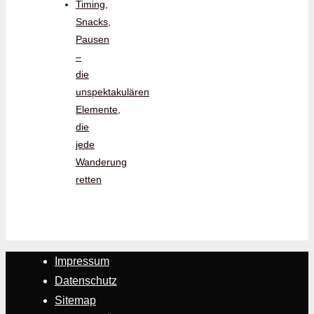
Timing,
Snacks,
Pausen
–
die
unspektakulären
Elemente,
die
jede
Wanderung
retten
Impressum
Datenschutz
Sitemap