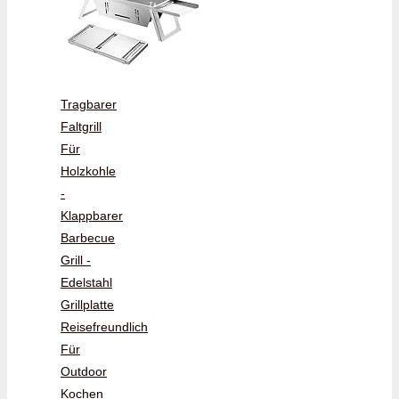
Tragbarer
Faltgrill
Für
Holzkohle
-
Klappbarer
Barbecue
Grill -
Edelstahl
Grillplatte
Reisefreundlich
Für
Outdoor
Kochen