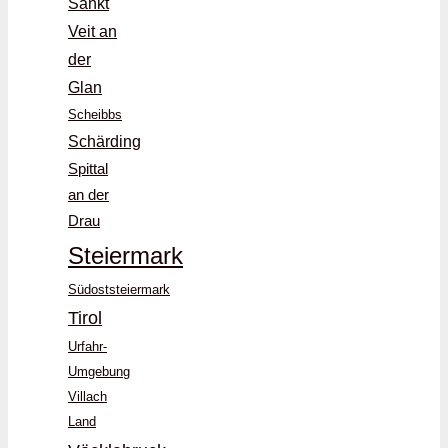
Sankt
Veit an
der
Glan
Scheibbs
Schärding
Spittal
an der
Drau
Steiermark
Südoststeiermark
Tirol
Urfahr-
Umgebung
Villach
Land