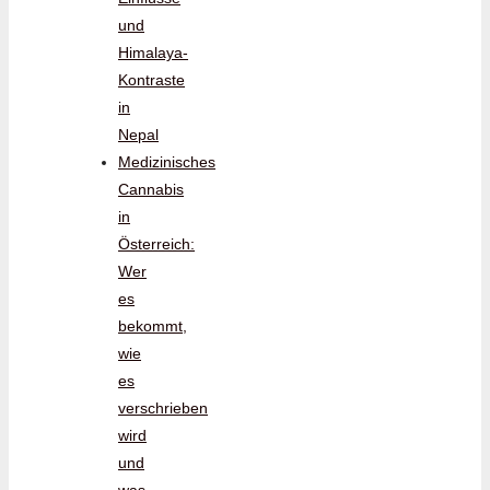
und
Himalaya-
Kontraste
in
Nepal
Medizinisches
Cannabis
in
Österreich:
Wer
es
bekommt,
wie
es
verschrieben
wird
und