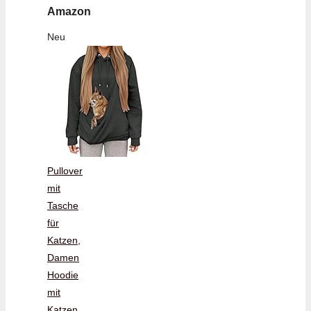
Amazon
Neu
Pullover
mit
Tasche
für
Katzen,
Damen
Hoodie
mit
Katzen