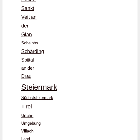
Sankt
Veit an
der
Glan
Scheibbs
Schärding
Spittal
an der
Drau
Steiermark
Südoststeiermark
Tirol
Urfahr-
Umgebung
Villach
Land