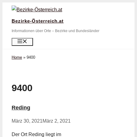
Zum
Inhalt
Bezirke-Österreich.at
springen
Informationen über Orte – Bezirke und Bundesländer
Menü
Home
»
9400
9400
Reding
März 30, 2021
März 2, 2021
Der Ort Reding liegt im