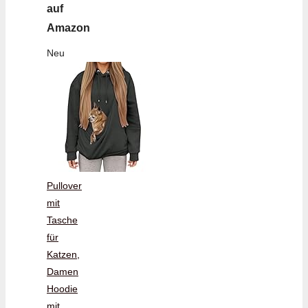
auf
Amazon
Neu
Pullover
mit
Tasche
für
Katzen,
Damen
Hoodie
mit