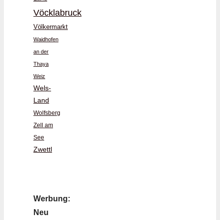
Vöcklabruck
Völkermarkt
Waidhofen
an der
Thaya
Weiz
Wels-
Land
Wolfsberg
Zell am
See
Zwettl
Werbung:
Neu