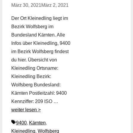
März 30, 2021
März 2, 2021
Der Ort Kleinedling liegt im
Bezirk Wolfsberg im
Bundesland Kärnten. Alle
Infos über Kleinedling, 9400
im Bezirk Wolfsberg findest
du hier. Übersicht von
Kleinedling Ortsname:
Kleinedling Bezirk:
Wolfsberg Bundesland:
Kärnten Postleitzahl: 9400
Kennziffer: 209 ISO …
weiter lesen >
Schlagwörter
9400
,
Kärnten
,
Kleinedling
,
Wolfsberg