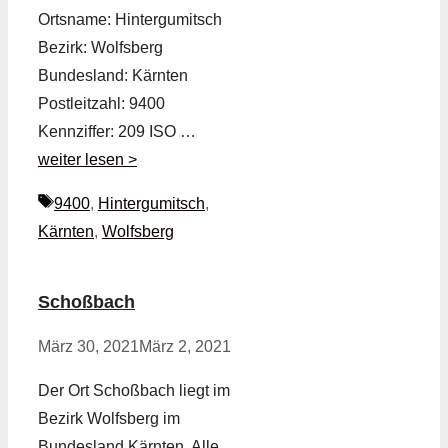
Ortsname: Hintergumitsch
Bezirk: Wolfsberg
Bundesland: Kärnten
Postleitzahl: 9400
Kennziffer: 209 ISO …
weiter lesen >
Schlagwörter
9400
,
Hintergumitsch
,
Kärnten
,
Wolfsberg
Schoßbach
März 30, 2021
März 2, 2021
Der Ort Schoßbach liegt im
Bezirk Wolfsberg im
Bundesland Kärnten. Alle