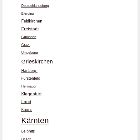
Deutschlandsberg
Eferding
Feldkirchen
Freistadt
Gmunden
Graz-
Umgebung
Grieskirchen
Hartberg-
Fürstenfeld
Hermagor
Klagenfurt
Land
Krems
Kärnten
Leibnitz
Liezen