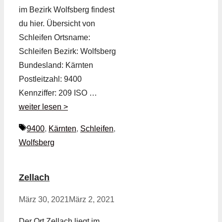
im Bezirk Wolfsberg findest
du hier. Übersicht von
Schleifen Ortsname:
Schleifen Bezirk: Wolfsberg
Bundesland: Kärnten
Postleitzahl: 9400
Kennziffer: 209 ISO …
weiter lesen >
Schlagwörter
9400
,
Kärnten
,
Schleifen
,
Wolfsberg
Zellach
März 30, 2021
März 2, 2021
Der Ort Zellach liegt im