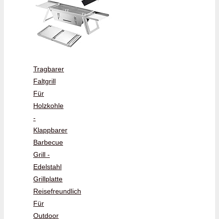
Tragbarer
Faltgrill
Für
Holzkohle
-
Klappbarer
Barbecue
Grill -
Edelstahl
Grillplatte
Reisefreundlich
Für
Outdoor