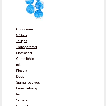
Gogogmee
5 Stück
Teiliges
Transparenter
Elastischer
Gummibälle
mit
Pinguin
Design
Springfreudiges
Lernspielzeug
für
Sicherer
Geruchloser