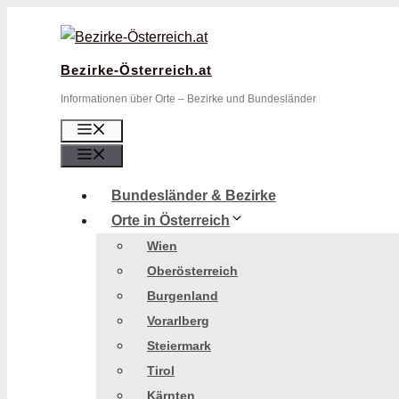
Zum
Inhalt
springen
Bezirke-Österreich.at
Informationen über Orte – Bezirke und Bundesländer
Menü
Menü
Bundesländer & Bezirke
Orte in Österreich
Wien
Oberösterreich
Burgenland
Vorarlberg
Steiermark
Tirol
Kärnten