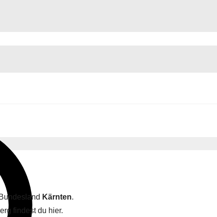
m Bundesland
Kärnten
.
rg findest du hier.