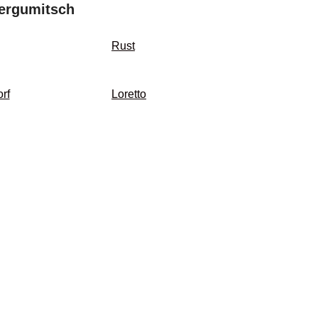
tergumitsch
Rust
rf
Loretto