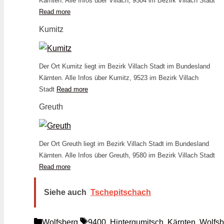
Kärnten. Alle Infos über Villach, 9504 im Bezirk Villach Stadt
Read more
Kumitz
Der Ort Kumitz liegt im Bezirk Villach Stadt im Bundesland
Kärnten. Alle Infos über Kumitz, 9523 im Bezirk Villach
Stadt
Read more
Greuth
Der Ort Greuth liegt im Bezirk Villach Stadt im Bundesland
Kärnten. Alle Infos über Greuth, 9580 im Bezirk Villach Stadt
Read more
Siehe auch
Tschepitschach
Kategorien
Schlagwörter
Wolfsberg
9400
,
Hintergumitsch
,
Kärnten
,
Wolfsb