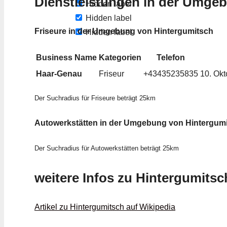
Dienstleistungen in der Umge
Hidden label
Hidden label
Friseure in der Umgebung von Hintergumitsch
Hidden label
Business Name
Kategorien
Telefon
Haar-Genau
Friseur
+43435235835
10. Okt
Der Suchradius für Friseure beträgt 25km
Autowerkstätten in der Umgebung von Hintergum
Der Suchradius für Autowerkstätten beträgt 25km
weitere Infos zu Hintergumitsc
Artikel zu Hintergumitsch auf Wikipedia