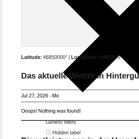
Latitude:
46850000° |
Longitude:
14866670°
Das aktuelle Wetter in Hinterg
Jul 27, 2026 - Mo
Ooops! Nothing was found!
Generic filters
Hidden label