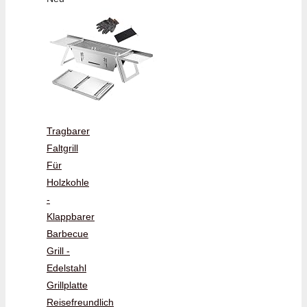
Tragbarer
Faltgrill
Für
Holzkohle
-
Klappbarer
Barbecue
Grill -
Edelstahl
Grillplatte
Reisefreundlich