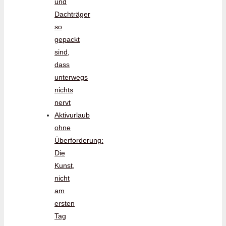
und
Dachträger
so
gepackt
sind,
dass
unterwegs
nichts
nervt
Aktivurlaub
ohne
Überforderung:
Die
Kunst,
nicht
am
ersten
Tag