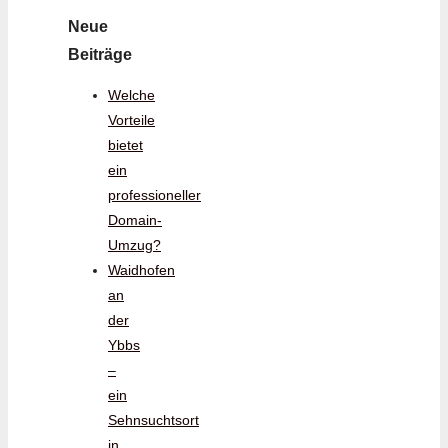
Neue
Beiträge
Welche
Vorteile
bietet
ein
professioneller
Domain-
Umzug?
Waidhofen
an
der
Ybbs
–
ein
Sehnsuchtsort
in