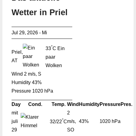
Wetter in Priel
Jul 29, 2026 - Mi
°
33
C
Ein
Priel,
paar
AT
Wolken
Wind
2 m/s, S
Humidity
43%
Pressure
1020 hPa
Day
Cond.
Temp.
Wind
Humidity
Pressure
Pres.
mit
2
°
juli
m/s,
43%
1020 hPa
32/22
C
29
SO