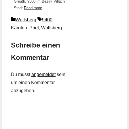
Greuth, 9580 im Bezirk Villach
Stadt
Read more
Kategorien
Schlagwörter
Wolfsberg
9400
,
Kärnten
,
Priel
,
Wolfsberg
Schreibe einen
Kommentar
Du musst
angemeldet
sein,
um einen Kommentar
abzugeben.