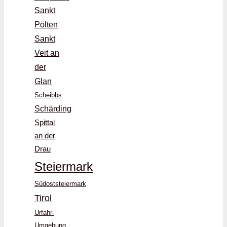
Sankt
Pölten
Sankt
Veit an
der
Glan
Scheibbs
Schärding
Spittal
an der
Drau
Steiermark
Südoststeiermark
Tirol
Urfahr-
Umgebung