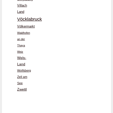
Villach
Land
Vöcklabruck
Völkermarkt
Waidhofen
an der
Thaya
Weiz
Wels-
Land
Wolfsberg
Zell am
See
Zwettl