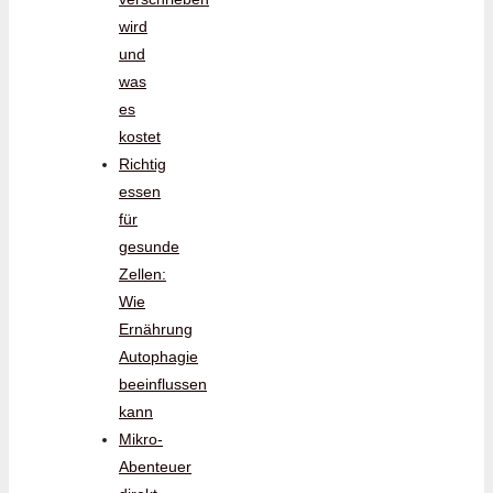
wird
und
was
es
kostet
Richtig
essen
für
gesunde
Zellen:
Wie
Ernährung
Autophagie
beeinflussen
kann
Mikro-
Abenteuer