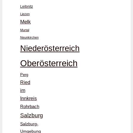
Leibnitz
Liezen
Melk
Murtal
Neunkirchen
Niederösterreich
Oberösterreich
Perg
Ried
im
Innkreis
Rohrbach
Salzburg
Salzburg-
Umgebung