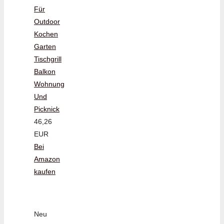
Für
Outdoor
Kochen
Garten
Tischgrill
Balkon
Wohnung
Und
Picknick
46,26
EUR
Bei
Amazon
kaufen
Neu