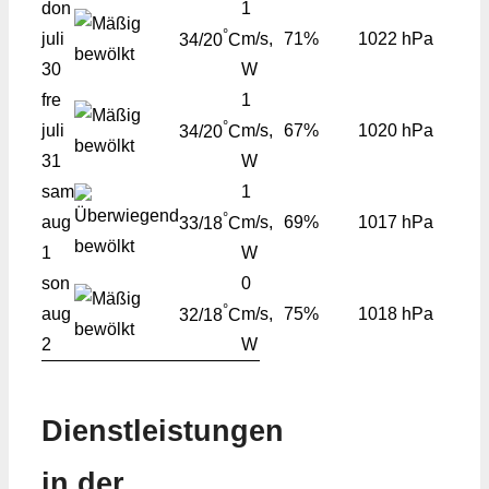
don
1
°
juli
m/s,
71%
1022 hPa
34/20
C
30
W
fre
1
°
juli
m/s,
67%
1020 hPa
34/20
C
31
W
sam
1
°
aug
m/s,
69%
1017 hPa
33/18
C
1
W
son
0
°
aug
m/s,
75%
1018 hPa
32/18
C
2
W
Dienstleistungen
in der