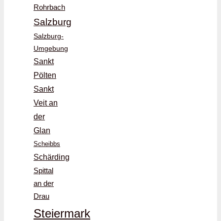
Rohrbach
Salzburg
Salzburg-
Umgebung
Sankt
Pölten
Sankt
Veit an
der
Glan
Scheibbs
Schärding
Spittal
an der
Drau
Steiermark