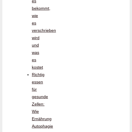
es
bekommt,
wie
es
verschrieben
wird
und
was
es
kostet
Richtig
essen
für
gesunde
Zellen:
Wie
Ernährung
Autophagie