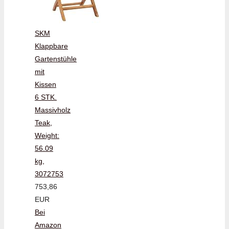
SKM
Klappbare
Gartenstühle
mit
Kissen
6 STK.
Massivholz
Teak,
Weight:
56.09
kg,
3072753
753,86
EUR
Bei
Amazon