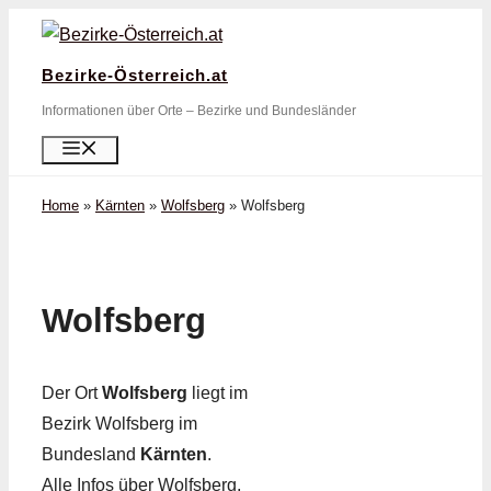
Zum
Inhalt
Bezirke-Österreich.at
springen
Informationen über Orte – Bezirke und Bundesländer
Menü
Home
»
Kärnten
»
Wolfsberg
»
Wolfsberg
Wolfsberg
Der Ort
Wolfsberg
liegt im
Bezirk Wolfsberg im
Bundesland
Kärnten
.
Alle Infos über Wolfsberg,