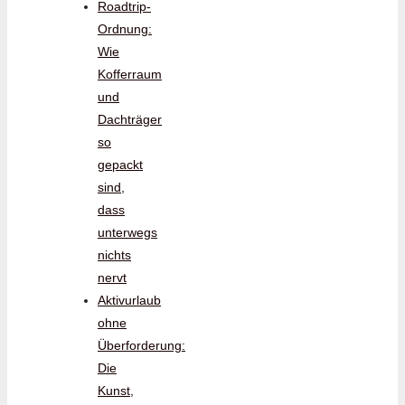
Roadtrip-
Ordnung:
Wie
Kofferraum
und
Dachträger
so
gepackt
sind,
dass
unterwegs
nichts
nervt
Aktivurlaub
ohne
Überforderung:
Die
Kunst,