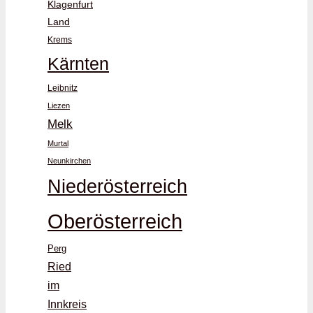
Klagenfurt
Land
Krems
Kärnten
Leibnitz
Liezen
Melk
Murtal
Neunkirchen
Niederösterreich
Oberösterreich
Perg
Ried
im
Innkreis