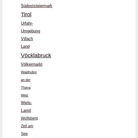
Südoststeiermark
Tirol
Urfahr-
Umgebung
Villach
Land
Vöcklabruck
Völkermarkt
Waidhofen
an der
Thaya
Weiz
Wels-
Land
Wolfsberg
Zell am
See