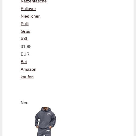
Katzentasche
Pullover
Niedlicher
Pulli
Grau
XXL
31,98
EUR
Bei
Amazon
kaufen
Neu