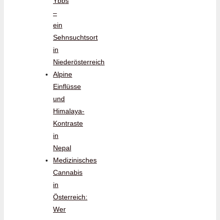
Ybbs
–
ein
Sehnsuchtsort
in
Niederösterreich
Alpine
Einflüsse
und
Himalaya-
Kontraste
in
Nepal
Medizinisches
Cannabis
in
Österreich:
Wer