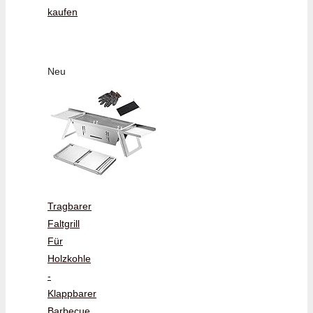
kaufen
Neu
Tragbarer
Faltgrill
Für
Holzkohle
-
Klappbarer
Barbecue