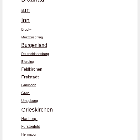
am
Inn
Bruck-
Mürzzuschlag
Burgenland
Deutschlandsberg
Eferding
Feldkirchen
Freistadt
Gmunden
Graz-
Umgebung
Grieskirchen
Hartberg-
Fürstenfeld
Hermagor