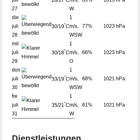
28/17
C
27
W
die
1
°
juli
m/s,
77%
1023 hPa
30/19
C
28
WSW
mit
1
°
juli
m/s,
66%
1023 hPa
30/18
C
29
O
don
1
°
juli
m/s,
68%
1021 hPa
33/19
C
30
WSW
fre
1
°
juli
m/s,
61%
1021 hPa
35/21
C
31
W
Dienstleistungen