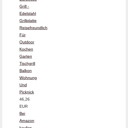
Grill -
Edelstahl
Grillplatte
Reisefreundlich
Für
Outdoor
Kochen
Garten
Tischgrill
Balkon
Wohnung
Und
Picknick
46,26
EUR
Bei
Amazon
kaufen