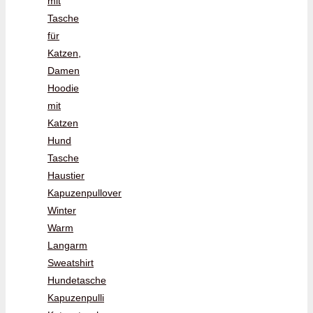
mit
Tasche
für
Katzen,
Damen
Hoodie
mit
Katzen
Hund
Tasche
Haustier
Kapuzenpullover
Winter
Warm
Langarm
Sweatshirt
Hundetasche
Kapuzenpulli