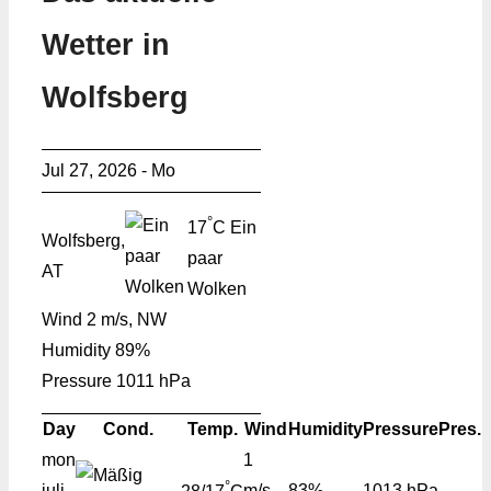
Wetter in
Wolfsberg
Jul 27, 2026 - Mo
°
17
C
Ein
Wolfsberg,
paar
AT
Wolken
Wind
2 m/s, NW
Humidity
89%
Pressure
1011 hPa
Day
Cond.
Temp.
Wind
Humidity
Pressure
Pres.
mon
1
°
juli
m/s,
83%
1013 hPa