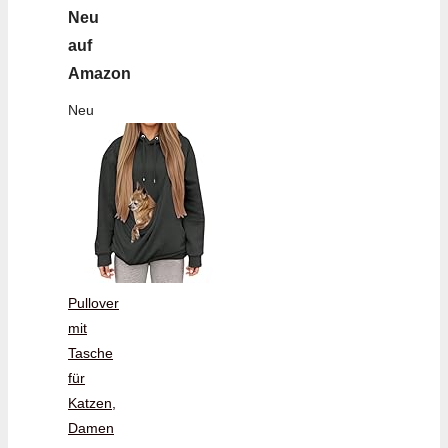
Neu
auf
Amazon
Neu
Pullover
mit
Tasche
für
Katzen,
Damen