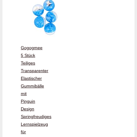
Gogogmee
5 Stück
Teiliges
Transparenter
Elastischer
Gummibälle
mit
Pinguin
Design
Springfreudiges
Lernspielzeug
für