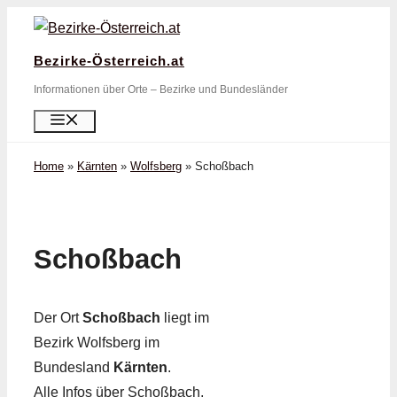
Zum
Inhalt
Bezirke-Österreich.at
springen
Informationen über Orte – Bezirke und Bundesländer
Menü
Home
»
Kärnten
»
Wolfsberg
»
Schoßbach
Schoßbach
Der Ort
Schoßbach
liegt im
Bezirk Wolfsberg im
Bundesland
Kärnten
.
Alle Infos über Schoßbach,