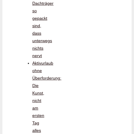
Dachträger
so
gepackt
sind,
dass
unterwegs
nichts
nervt
Aktivurlaub
ohne
Überforderung:
Die
Kunst,
nicht
am
ersten
Tag
alles