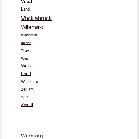
Villach
Land
Vöcklabruck
Völkermarkt
Waidhofen
an der
Thaya
Weiz
Wels-
Land
Wolfsberg
Zell am
See
Zwettl
Werbung: