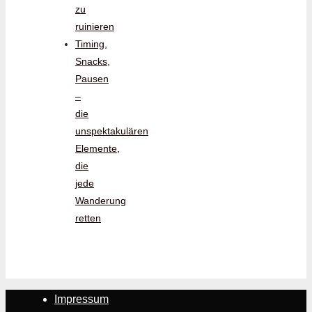
zu
ruinieren
Timing,
Snacks,
Pausen
–
die
unspektakulären
Elemente,
die
jede
Wanderung
retten
Impressum