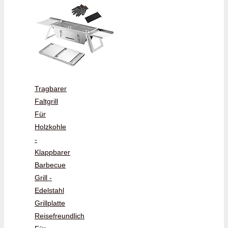
Tragbarer
Faltgrill
Für
Holzkohle
-
Klappbarer
Barbecue
Grill -
Edelstahl
Grillplatte
Reisefreundlich