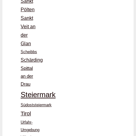
Sankt
Pölten
Sankt
Veit an
der
Glan
Scheibbs
Schärding
Spittal
an der
Drau
Steiermark
Südoststeiermark
Tirol
Urfahr-
Umgebung