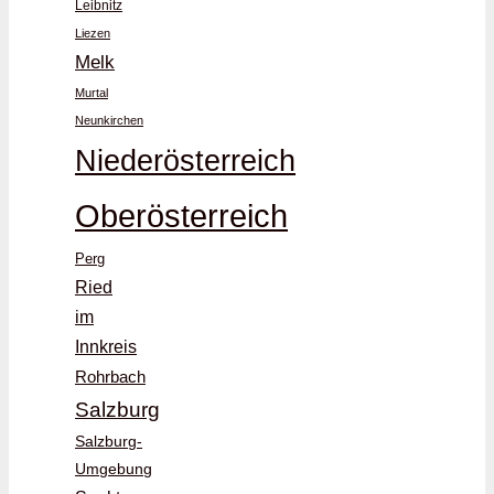
Leibnitz
Liezen
Melk
Murtal
Neunkirchen
Niederösterreich
Oberösterreich
Perg
Ried
im
Innkreis
Rohrbach
Salzburg
Salzburg-
Umgebung