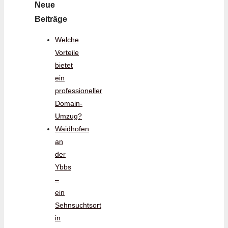
Neue
Beiträge
Welche
Vorteile
bietet
ein
professioneller
Domain-
Umzug?
Waidhofen
an
der
Ybbs
–
ein
Sehnsuchtsort
in