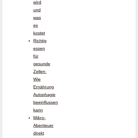
wird
und
was
es
kostet
Richtig
essen
für
gesunde
Zellen:
Wie
Ernährung
Autophagie
beeinflussen
kann
Mikro-
Abenteuer
direkt