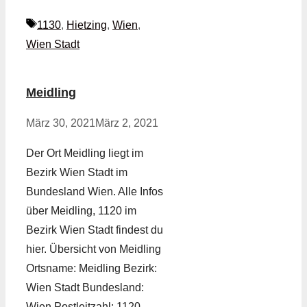
Schlagwörter
1130
,
Hietzing
,
Wien
,
Wien Stadt
Meidling
März 30, 2021
März 2, 2021
Der Ort Meidling liegt im
Bezirk Wien Stadt im
Bundesland Wien. Alle Infos
über Meidling, 1120 im
Bezirk Wien Stadt findest du
hier. Übersicht von Meidling
Ortsname: Meidling Bezirk:
Wien Stadt Bundesland:
Wien Postleitzahl: 1120 …