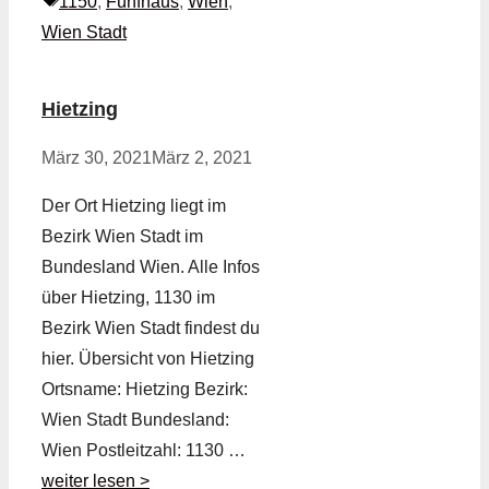
Schlagwörter
1150
,
Fünfhaus
,
Wien
,
Wien Stadt
Hietzing
März 30, 2021
März 2, 2021
Der Ort Hietzing liegt im
Bezirk Wien Stadt im
Bundesland Wien. Alle Infos
über Hietzing, 1130 im
Bezirk Wien Stadt findest du
hier. Übersicht von Hietzing
Ortsname: Hietzing Bezirk:
Wien Stadt Bundesland:
Wien Postleitzahl: 1130 …
weiter lesen >