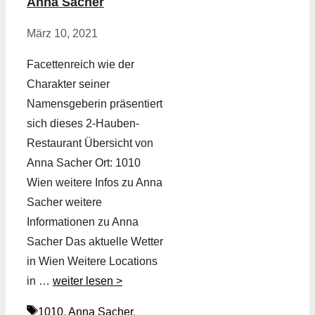
Anna Sacher
März 10, 2021
Facettenreich wie der
Charakter seiner
Namensgeberin präsentiert
sich dieses 2-Hauben-
Restaurant Übersicht von
Anna Sacher Ort: 1010
Wien weitere Infos zu Anna
Sacher weitere
Informationen zu Anna
Sacher Das aktuelle Wetter
in Wien Weitere Locations
in …
weiter lesen >
Schlagwörter
1010
,
Anna Sacher
,