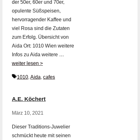
der 50er, 60er und 70er,
opulente Süßspeisen,
hervorragender Kaffee und
viel Rosa sind die Zutaten
zum Erfolg. Übersicht von
Aida Ort: 1010 Wien weitere
Infos zu Aida weitere …
weiter lesen >
Schlagwörter
1010
,
Aida
,
cafes
A.E. Köchert
März 10, 2021
Dieser Traditions-Juwelier
schmückt heute mit seinen