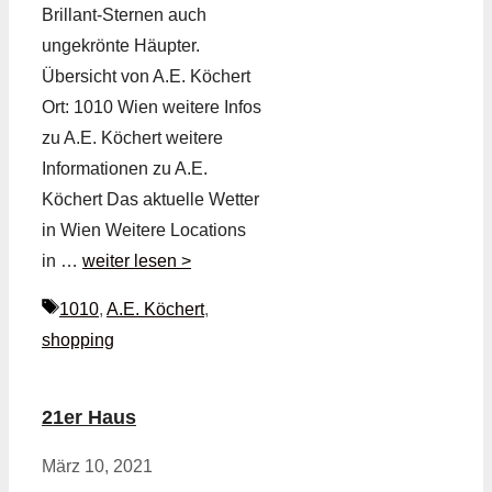
Brillant-Sternen auch
ungekrönte Häupter.
Übersicht von A.E. Köchert
Ort: 1010 Wien weitere Infos
zu A.E. Köchert weitere
Informationen zu A.E.
Köchert Das aktuelle Wetter
in Wien Weitere Locations
in …
weiter lesen >
Schlagwörter
1010
,
A.E. Köchert
,
shopping
21er Haus
März 10, 2021