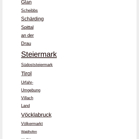
Glan
Scheibbs
Schärding
Spittal
an der
Drau
Steiermark
Südoststeiermark
Tirol
Urfahr-
Umgebung
Villach
Land
Vöcklabruck
Völkermarkt
Waidhofen