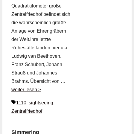
Quadratkilometer große
Zentralfriedhof befindet sich
die wahrscheinlich größte
Anlage von Ehrengräbern
der Welt.Ihre letzte
Ruhestätte fanden hier u.a
Ludwig van Beethoven,
Franz Schubert, Johann
Strauß und Johannes
Brahms. Übersicht von …
weiter lesen >
Schlagwörter
1110
,
sightseeing
,
Zentralfriedhof
Simmering