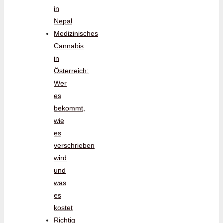
in
Nepal
Medizinisches
Cannabis
in
Österreich:
Wer
es
bekommt,
wie
es
verschrieben
wird
und
was
es
kostet
Richtig