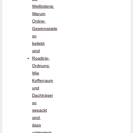
Weltlotterie:
Warum
Online-
Gewinnspiele
so
beliebt
sind
Roadtrip-
Ordnung:
Wie
Kofferraum
und
Dachträger
so
gepackt
sind,
dass
unterwegs