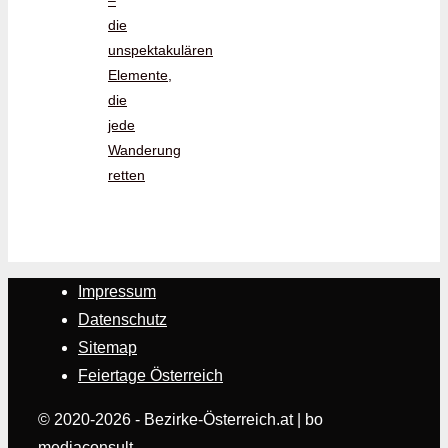
–
die
unspektakulären
Elemente,
die
jede
Wanderung
retten
Impressum
Datenschutz
Sitemap
Feiertage Österreich
© 2020-2026 - Bezirke-Österreich.at | bo
mediaconsult