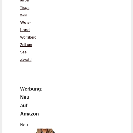
an der
Thaya
Weiz
Wels-
Land
Wolfsberg
Zell am
See
Zwettl
Werbung:
Neu
auf
Amazon
Neu