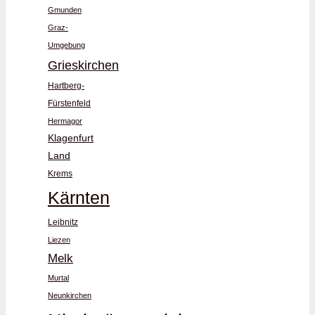
Gmunden
Graz-
Umgebung
Grieskirchen
Hartberg-
Fürstenfeld
Hermagor
Klagenfurt
Land
Krems
Kärnten
Leibnitz
Liezen
Melk
Murtal
Neunkirchen