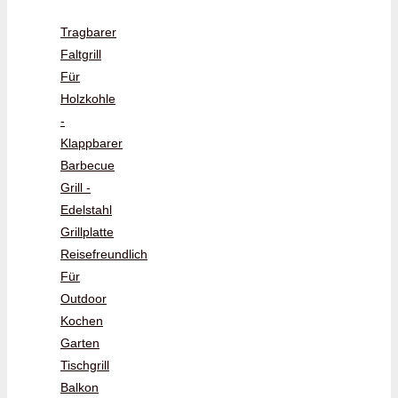
Tragbarer
Faltgrill
Für
Holzkohle
-
Klappbarer
Barbecue
Grill -
Edelstahl
Grillplatte
Reisefreundlich
Für
Outdoor
Kochen
Garten
Tischgrill
Balkon