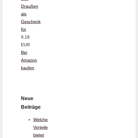
Draußen
als
Geschenk
für
9,18
EUR
Bei
Amazon
kaufen
Neue
Beiträge
Welche
Vorteile
bietet