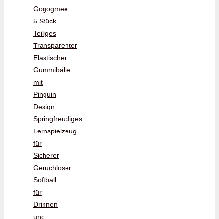
Gogogmee
5 Stück
Teiliges
Transparenter
Elastischer
Gummibälle
mit
Pinguin
Design
Springfreudiges
Lernspielzeug
für
Sicherer
Geruchloser
Softball
für
Drinnen
und