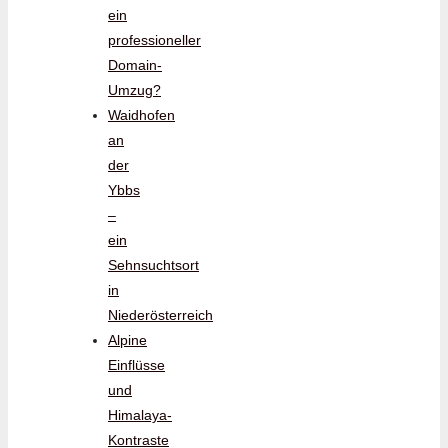
ein
professioneller
Domain-
Umzug?
Waidhofen
an
der
Ybbs
–
ein
Sehnsuchtsort
in
Niederösterreich
Alpine
Einflüsse
und
Himalaya-
Kontraste