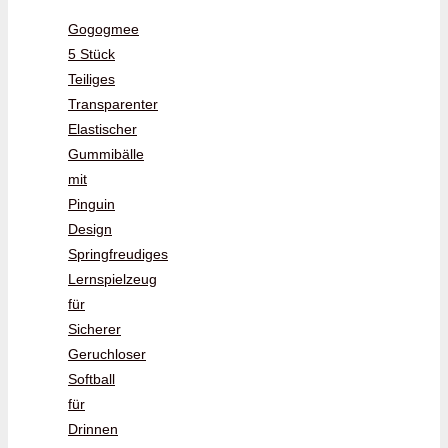
Gogogmee
5 Stück
Teiliges
Transparenter
Elastischer
Gummibälle
mit
Pinguin
Design
Springfreudiges
Lernspielzeug
für
Sicherer
Geruchloser
Softball
für
Drinnen