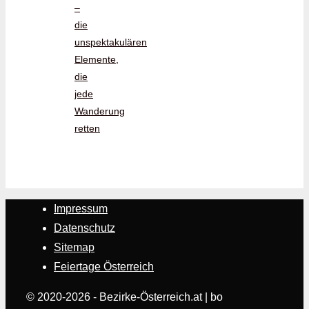
–
die
unspektakulären
Elemente,
die
jede
Wanderung
retten
Impressum
Datenschutz
Sitemap
Feiertage Österreich
© 2020-2026 - Bezirke-Österreich.at | bo