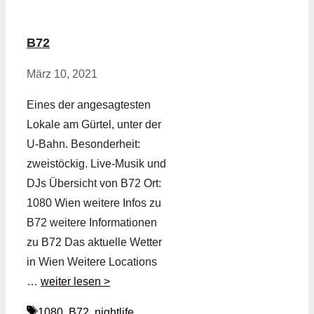
B72
März 10, 2021
Eines der angesagtesten
Lokale am Gürtel, unter der
U-Bahn. Besonderheit:
zweistöckig. Live-Musik und
DJs Übersicht von B72 Ort:
1080 Wien weitere Infos zu
B72 weitere Informationen
zu B72 Das aktuelle Wetter
in Wien Weitere Locations
…
weiter lesen >
Schlagwörter
1080
,
B72
,
nightlife