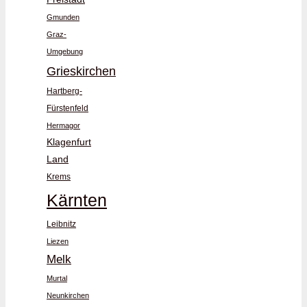
Gmunden
Graz-
Umgebung
Grieskirchen
Hartberg-
Fürstenfeld
Hermagor
Klagenfurt
Land
Krems
Kärnten
Leibnitz
Liezen
Melk
Murtal
Neunkirchen