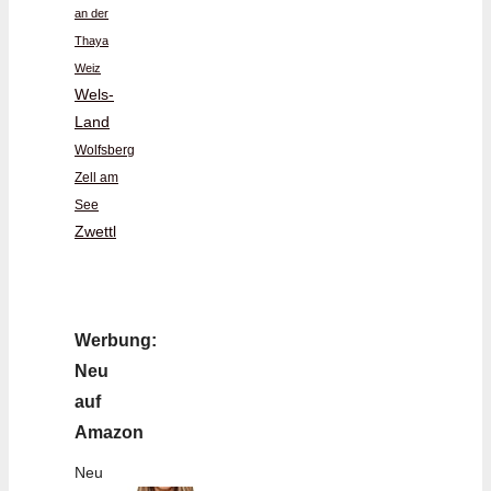
an der
Thaya
Weiz
Wels-
Land
Wolfsberg
Zell am
See
Zwettl
Werbung:
Neu
auf
Amazon
Neu