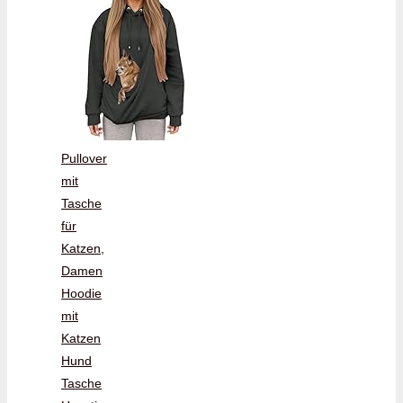
Pullover
mit
Tasche
für
Katzen,
Damen
Hoodie
mit
Katzen
Hund
Tasche