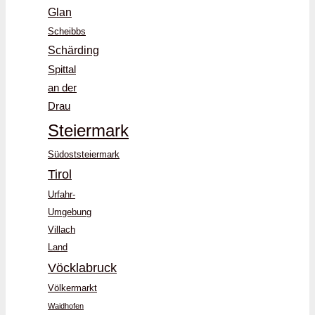
Glan
Scheibbs
Schärding
Spittal
an der
Drau
Steiermark
Südoststeiermark
Tirol
Urfahr-
Umgebung
Villach
Land
Vöcklabruck
Völkermarkt
Waidhofen