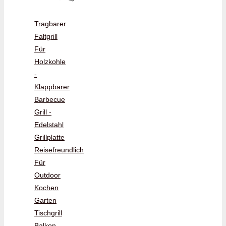
Tragbarer
Faltgrill
Für
Holzkohle
-
Klappbarer
Barbecue
Grill -
Edelstahl
Grillplatte
Reisefreundlich
Für
Outdoor
Kochen
Garten
Tischgrill
Balkon