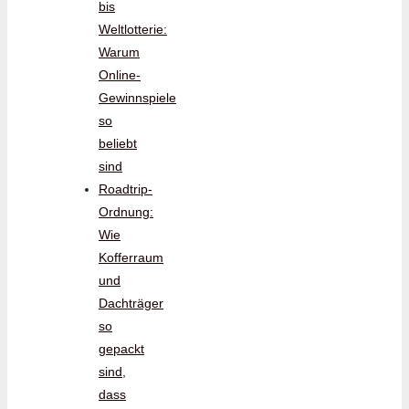
bis
Weltlotterie:
Warum
Online-
Gewinnspiele
so
beliebt
sind
Roadtrip-
Ordnung:
Wie
Kofferraum
und
Dachträger
so
gepackt
sind,
dass