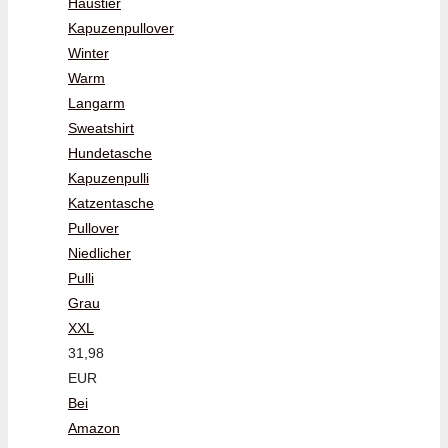
Haustier
Kapuzenpullover
Winter
Warm
Langarm
Sweatshirt
Hundetasche
Kapuzenpulli
Katzentasche
Pullover
Niedlicher
Pulli
Grau
XXL
31,98
EUR
Bei
Amazon