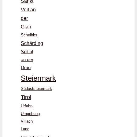
Sankt
Veit an
der
Glan
Scheibbs
Schärding
Spittal
an der
Drau
Steiermark
Südoststeiermark
Tirol
Urfahr-
Umgebung
Villach
Land