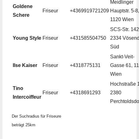
Meidlinger
Goldene
Friseur
+4369919721209
Hauptstr. 5-8
Schere
1120 Wien
SCS-Str. 142
Young Style
Friseur
+431585504750
2334 Vösend
Süd
Sankt-Veit-
Ilse Kaiser
Friseur
+4318775131
Gasse 61, 1
Wien
Hochstraße 
Tino
Friseur
+4318691293
2380
Intercoiffeur
Perchtoldsdo
Der Suchradius für Friseure
beträgt 25km