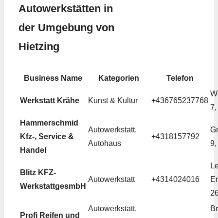
Autowerkstätten in
der Umgebung von
Hietzing
Business Name
Kategorien
Telefon
We
Werkstatt Krähe
Kunst & Kultur
+436765237768
7,
Hammerschmid
Autowerkstatt,
Gr
Kfz-, Service &
+4318157792
Autohaus
9,
Handel
Le
Blitz KFZ-
Autowerkstatt
+4314024016
Er
WerkstattgesmbH
26
Autowerkstatt,
Br
Profi Reifen und