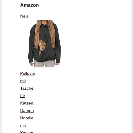
Amazon
Neu
Pullover
mit
Tasche
für
Katzen,
Damen
Hoodie
mit
Katzen