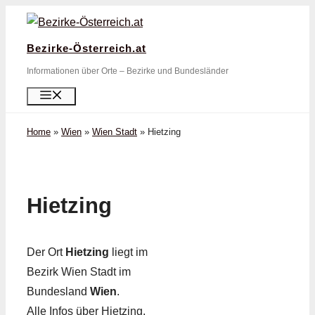
Zum
Inhalt
Bezirke-Österreich.at
springen
Informationen über Orte – Bezirke und Bundesländer
Menü
Home
»
Wien
»
Wien Stadt
»
Hietzing
Hietzing
Der Ort
Hietzing
liegt im
Bezirk Wien Stadt im
Bundesland
Wien
.
Alle Infos über Hietzing,