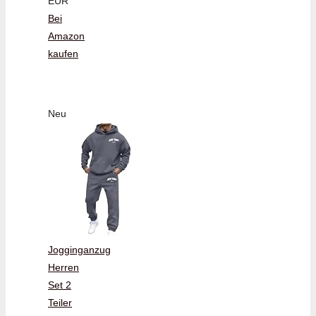
EUR
Bei
Amazon
kaufen
Neu
Jogginganzug
Herren
Set 2
Teiler