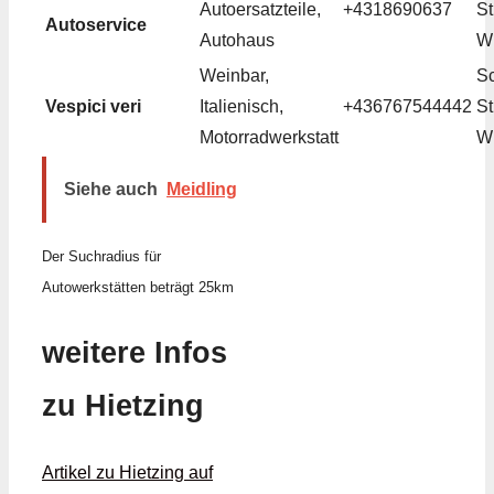
Autoersatzteile,
+4318690637
St
Autoservice
Autohaus
W
Weinbar,
S
Vespici veri
Italienisch,
+436767544442
St
Motorradwerkstatt
W
Siehe auch
Meidling
Der Suchradius für
Autowerkstätten beträgt 25km
weitere Infos
zu Hietzing
Artikel zu Hietzing auf