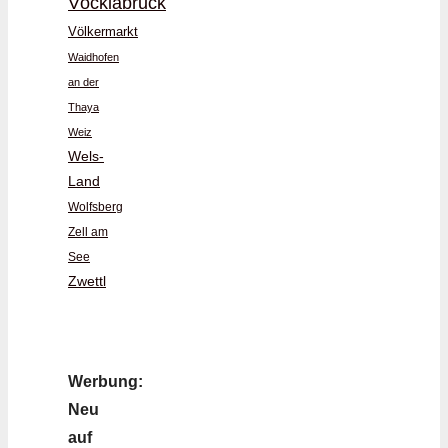
Vöcklabruck
Völkermarkt
Waidhofen
an der
Thaya
Weiz
Wels-
Land
Wolfsberg
Zell am
See
Zwettl
Werbung:
Neu
auf