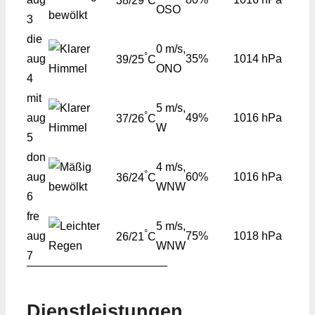
38/29
C
OSO
3
die
0 m/s,
°
aug
35%
1014 hPa
39/25
C
ONO
4
mit
5 m/s,
°
aug
49%
1016 hPa
37/26
C
W
5
don
4 m/s,
°
aug
60%
1016 hPa
36/24
C
WNW
6
fre
5 m/s,
°
aug
75%
1018 hPa
26/21
C
WNW
7
Dienstleistungen