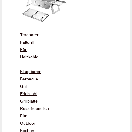
Tragbarer
Faltgrill
Für
Holzkohle
-
Klappbarer
Barbecue
Grill -
Edelstahl
Grillplatte
Reisefreundlich
Für
Outdoor
Kochen