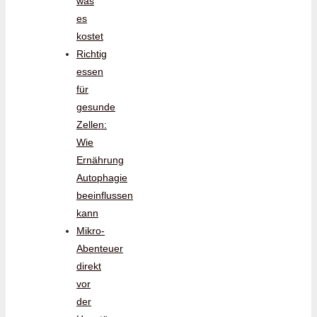
was
es
kostet
Richtig
essen
für
gesunde
Zellen:
Wie
Ernährung
Autophagie
beeinflussen
kann
Mikro-
Abenteuer
direkt
vor
der