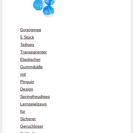
Gogogmee
5 Stück
Teiliges
Transparenter
Elastischer
Gummibälle
mit
Pinguin
Design
Springfreudiges
Lernspielzeug
für
Sicherer
Geruchloser