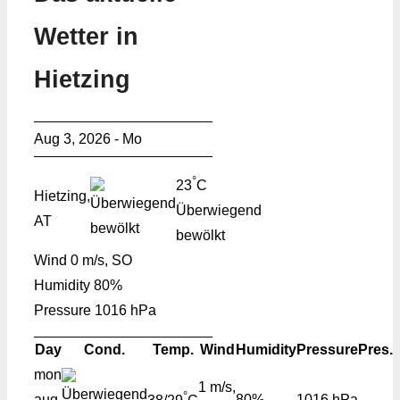
Wetter in
Hietzing
Aug 3, 2026 - Mo
°
23
C
Hietzing,
Überwiegend
AT
bewölkt
Wind
0 m/s, SO
Humidity
80%
Pressure
1016 hPa
Day
Cond.
Temp.
Wind
Humidity
Pressure
Pres.
mon
1 m/s,
°
aug
80%
1016 hPa