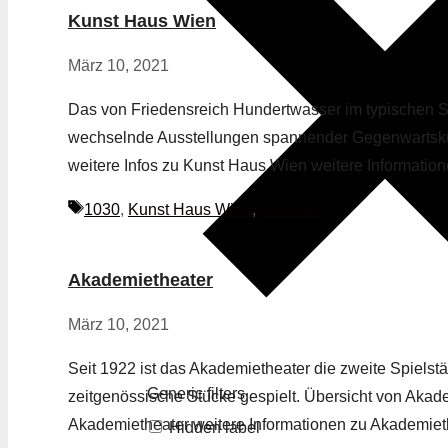
Kunst Haus Wien
März 10, 2021
Das von Friedensreich Hundertwasser im typischen St
wechselnde Ausstellungen spannender Gegenwartskun
weitere Infos zu Kunst Haus Wien weitere Informati
Schlagwörter
1030
,
Kunst Haus Wien
,
museum
Akademietheater
März 10, 2021
Seit 1922 ist das Akademietheater die zweite Spielstä
Generic filters
zeitgenössische Stücke gespielt. Übersicht von Akade
Akademietheater weitere Informationen zu Akademiet
Hidden label