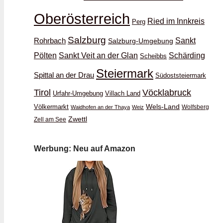
Oberösterreich
Ried im Innkreis
Perg
Salzburg
Rohrbach
Sankt
Salzburg-Umgebung
Schärding
Pölten
Sankt Veit an der Glan
Scheibbs
Steiermark
Spittal an der Drau
Südoststeiermark
Vöcklabruck
Tirol
Urfahr-Umgebung
Villach Land
Wels-Land
Völkermarkt
Wolfsberg
Waidhofen an der Thaya
Weiz
Zwettl
Zell am See
Werbung: Neu auf Amazon