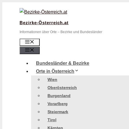
Zum
Inhalt
springen
Bezirke-Österreich.at
Informationen über Orte – Bezirke und Bundesländer
Menü
Menü
Bundesländer & Bezirke
Orte in Österreich
Wien
Oberösterreich
Burgenland
Vorarlberg
Steiermark
Tirol
Kärnten