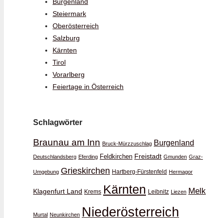
Burgenland
Steiermark
Oberösterreich
Salzburg
Kärnten
Tirol
Vorarlberg
Feiertage in Österreich
Schlagwörter
Braunau am Inn
Burgenland
Bruck-Mürzzuschlag
Feldkirchen
Freistadt
Deutschlandsberg
Eferding
Gmunden
Graz-
Grieskirchen
Hartberg-Fürstenfeld
Umgebung
Hermagor
Kärnten
Melk
Klagenfurt Land
Krems
Leibnitz
Liezen
Niederösterreich
Murtal
Neunkirchen