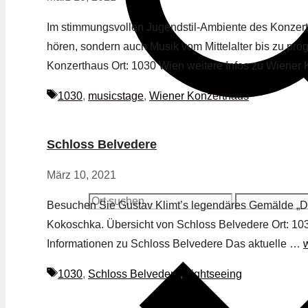
Im stimmungsvollen Jugendstil-Ambiente des Konzert
hören, sondern auch Musik vom Mittelalter bis zu pr
Konzerthaus Ort: 1030 Wien weitere Infos zu Wiene
Schlagwörter
1030
,
musicstage
,
Wiener Konzerthaus
Schloss Belvedere
März 10, 2021
Besuchen Sie Gustav Klimt’s legendäres Gemälde „D
Kokoschka. Übersicht von Schloss Belvedere Ort: 103
Informationen zu Schloss Belvedere Das aktuelle …
Schlagwörter
1030
,
Schloss Belvedere
,
sightseeing