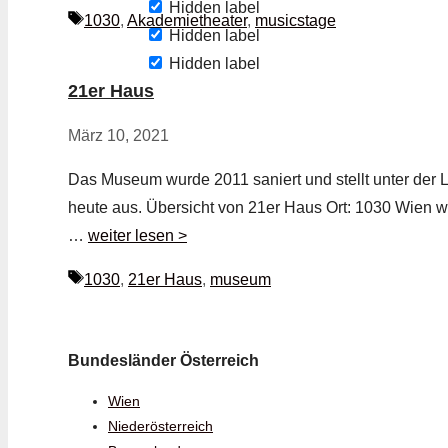
Hidden label
Schlagwörter
1030
,
Akademietheater
,
musicstage
Hidden label
Hidden label
21er Haus
März 10, 2021
Das Museum wurde 2011 saniert und stellt unter der 
heute aus. Übersicht von 21er Haus Ort: 1030 Wien we
…
weiter lesen >
Schlagwörter
1030
,
21er Haus
,
museum
Bundesländer Österreich
Wien
Niederösterreich