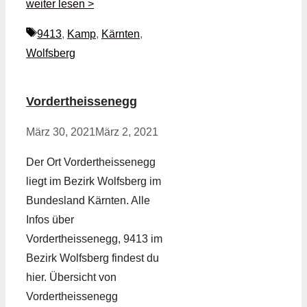
weiter lesen >
Schlagwörter
9413
,
Kamp
,
Kärnten
,
Wolfsberg
Vordertheissenegg
März 30, 2021
März 2, 2021
Der Ort Vordertheissenegg
liegt im Bezirk Wolfsberg im
Bundesland Kärnten. Alle
Infos über
Vordertheissenegg, 9413 im
Bezirk Wolfsberg findest du
hier. Übersicht von
Vordertheissenegg