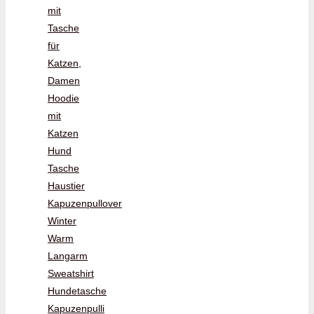
mit
Tasche
für
Katzen,
Damen
Hoodie
mit
Katzen
Hund
Tasche
Haustier
Kapuzenpullover
Winter
Warm
Langarm
Sweatshirt
Hundetasche
Kapuzenpulli