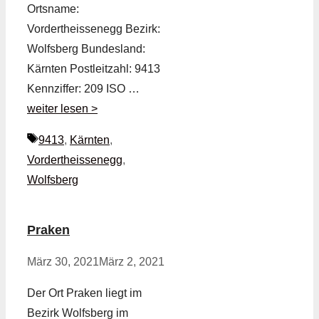
Ortsname:
Vordertheissenegg Bezirk:
Wolfsberg Bundesland:
Kärnten Postleitzahl: 9413
Kennziffer: 209 ISO …
weiter lesen >
Schlagwörter
9413
,
Kärnten
,
Vordertheissenegg
,
Wolfsberg
Praken
März 30, 2021
März 2, 2021
Der Ort Praken liegt im
Bezirk Wolfsberg im