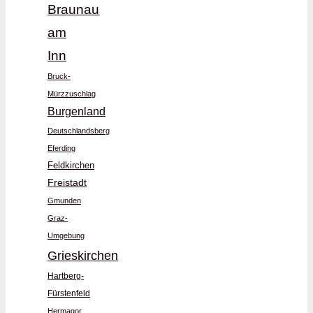
Braunau
am
Inn
Bruck-
Mürzzuschlag
Burgenland
Deutschlandsberg
Eferding
Feldkirchen
Freistadt
Gmunden
Graz-
Umgebung
Grieskirchen
Hartberg-
Fürstenfeld
Hermagor