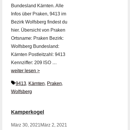
Bundesland Kärnten. Alle
Infos über Praken, 9413 im
Bezirk Wolfsberg findest du
hier. Übersicht von Praken
Ortsname: Praken Bezirk:
Wolfsberg Bundesland:
Kärnten Postleitzahl: 9413
Kennziffer: 209 ISO …
weiter lesen >
Schlagwörter
9413
,
Kärnten
,
Praken
,
Wolfsberg
Kamperkogel
März 30, 2021
März 2, 2021