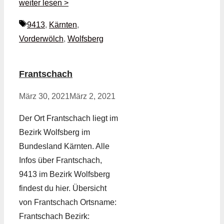
weiter lesen >
Schlagwörter
9413
,
Kärnten
,
Vorderwölch
,
Wolfsberg
Frantschach
März 30, 2021
März 2, 2021
Der Ort Frantschach liegt im
Bezirk Wolfsberg im
Bundesland Kärnten. Alle
Infos über Frantschach,
9413 im Bezirk Wolfsberg
findest du hier. Übersicht
von Frantschach Ortsname:
Frantschach Bezirk: