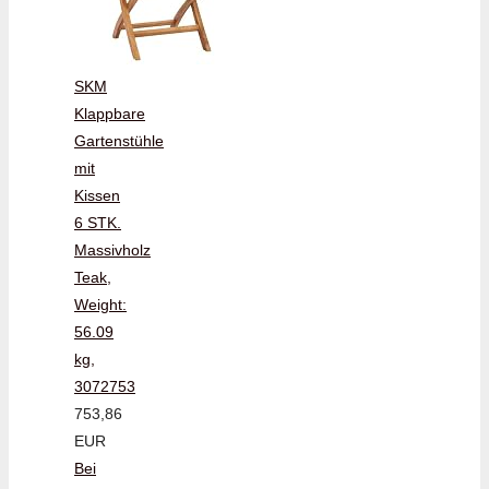
SKM
Klappbare
Gartenstühle
mit
Kissen
6 STK.
Massivholz
Teak,
Weight:
56.09
kg,
3072753
753,86
EUR
Bei