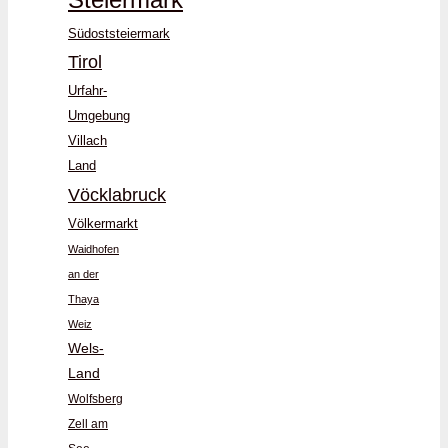
Südoststeiermark
Tirol
Urfahr-
Umgebung
Villach
Land
Vöcklabruck
Völkermarkt
Waidhofen
an der
Thaya
Weiz
Wels-
Land
Wolfsberg
Zell am