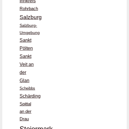
Innkreis
Rohrbach
Salzburg
Salzburg-
Umgebung
Sankt
Pölten
Sankt
Veit an
der
Glan
Scheibbs
Schärding
Spittal
an der
Drau
Steiermark