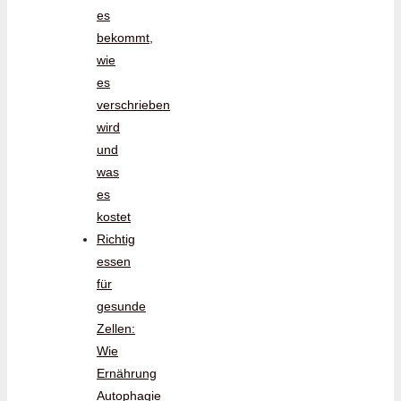
es
bekommt,
wie
es
verschrieben
wird
und
was
es
kostet
Richtig
essen
für
gesunde
Zellen:
Wie
Ernährung
Autophagie