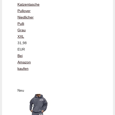
Katzentasche
Pullover
Niedlicher
Pulli
Grau
XXL
31,98
EUR
Bei
Amazon
kaufen
Neu