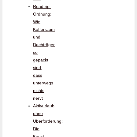
Roadtrip-
Ordnung:
Wie
Kofferraum
und
Dachträger
so
gepackt
sind,
dass
unterwegs
nichts
nervt
Aktivurlaub
ohne
Überforderung:
Die
Kunst,