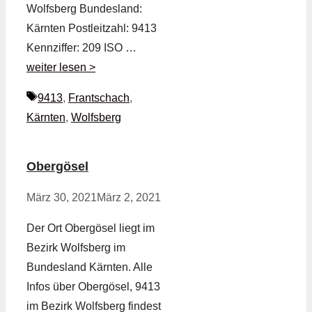
Wolfsberg Bundesland:
Kärnten Postleitzahl: 9413
Kennziffer: 209 ISO …
weiter lesen >
Schlagwörter
9413
,
Frantschach
,
Kärnten
,
Wolfsberg
Obergösel
März 30, 2021
März 2, 2021
Der Ort Obergösel liegt im
Bezirk Wolfsberg im
Bundesland Kärnten. Alle
Infos über Obergösel, 9413
im Bezirk Wolfsberg findest